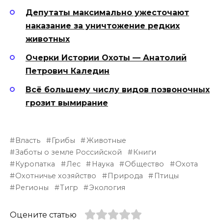
Депутаты максимально ужесточают
наказание за уничтожение редких
животных
Очерки Истории Охоты — Анатолий
Петрович Каледин
Всё большему числу видов позвоночных
грозит вымирание
Власть
Грибы
Животные
Заботы о земле Российской
Книги
Куропатка
Лес
Наука
Общество
Охота
Охотничье хозяйство
Природа
Птицы
Регионы
Тигр
Экология
Оцените статью