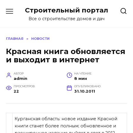
Перейти
Строительный портал
к
содержанию
Все о строительстве домов и дач
ГЛАВНАЯ
»
НОВОСТИ
Красная книга обновляется
и выходит в интернет
АВТОР
НА ЧТЕНИЕ
admin
8 мин
ПРОСМОТРОВ
ОПУБЛИКОВАНО
22
31.10.2011
Курганская область: новое издание Красной
книги станет более полным; обновленное и
расширенное издание выйдет в свет в 2012