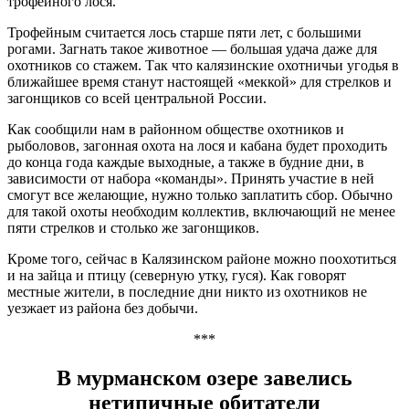
трофейного лося.
Трофейным считается лось старше пяти лет, с большими
рогами. Загнать такое животное — большая удача даже для
охотников со стажем. Так что калязинские охотничьи угодья в
ближайшее время станут настоящей «меккой» для стрелков и
загонщиков со всей центральной России.
Как сообщили нам в районном обществе охотников и
рыболовов, загонная охота на лося и кабана будет проходить
до конца года каждые выходные, а также в будние дни, в
зависимости от набора «команды». Принять участие в ней
смогут все желающие, нужно только заплатить сбор. Обычно
для такой охоты необходим коллектив, включающий не менее
пяти стрелков и столько же загонщиков.
Кроме того, сейчас в Калязинском районе можно поохотиться
и на зайца и птицу (северную утку, гуся). Как говорят
местные жители, в последние дни никто из охотников не
уезжает из района без добычи.
***
В мурманском озере завелись
нетипичные обитатели