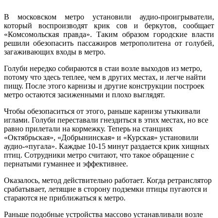
В московском метро установили аудио-проигрыватели,
который воспроизводят крик сов и беркутов, сообщает
«Комсомольская правда». Таким образом городские власти
решили обезопасить пассажиров метрополитена от голубей,
загаживающих входы в метро.
Голуби нередко собираются в стаи возле выходов из метро,
потому что здесь теплее, чем в других местах, и легче найти
пищу. После этого карнизы и другие конструкции построек
метро остаются засиженными и плохо выглядят.
Чтобы обезопаситься от этого, раньше карнизы утыкивали
иглами. Голуби переставали гнездиться в этих местах, но все
равно прилетали на кормежку. Теперь на станциях
«Октябрьская», «Добрынинская» и «Курская» установили
аудио-«пугала». Каждые 10-15 минут раздается крик хищных
птиц. Сотрудники метро считают, что такое обращение с
пернатыми гуманнее и эффективнее.
Оказалось, метод действительно работает. Когда ретранслятор
срабатывает, летящие в сторону подземки птицы пугаются и
стараются не приближаться к метро.
Раньше подобные устройства массово устанавливали возле