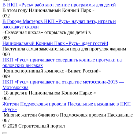
В НКП «Русь» работают летние программы для детей
В этом году Национальный Конный Парк «
0
72
В Городе Мастеров НКП «Русь» научат петь, играть и
расскажут сказки
«Сказочная школа» открылась для детей в
0
85
Национальный Конный Парк «Русь» ждет гостей!
Наступила самая замечательная пора для прогулок жарким
0
60
НКП «Русь» приглашает совершить конные прогулки на
орловских рысаках
Конноспортивный комплекс «Виват, Россия!»
0
99
НКП «Русь» приглашает на открытие мотосезона-2015 —
Мотомосква
18 апреля в Национальном Конном Парке «
0
62
Жители Подмосковья провели Пасхальные выходные в НКП
«Русь»
Многие жители ближнего Подмосковья провели Пасхальные
0
67
© 2026 Строительный портал