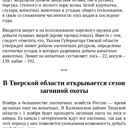
барсука, степного и лесного хоря, волка, белой куропатки,
глухаря, копытных животных в угодьях общего пользования,
в связи со снижением численности этих видов в последние
годы.
Вводится запрет и на использование нарезного оружия для
добычи пушных зверей (кроме промысловых). Вместе с тем,
следует отметить что, Указом Губернатора Омской области
утвержден лимит добычи охотничьих ресурсов, определены
охотничьи угодья, в которых разрешена добыча копытных
животных. Лимит на копытных составляет: лось – 22, косуля –
139, кабан – 192.
***
В Тверской области открывается сезон
загонной охоты
Ноябрь в большинстве охотничьих хозяйств России — время
загонных охот на копытных. В Калязинском районе Тверской
области c 1 ноября будет проходить загонная охота на лося и
кабана. Ее начала с нетерпением ждут все охотники, так как в
этот период у них появляется уникальная возможность добыть