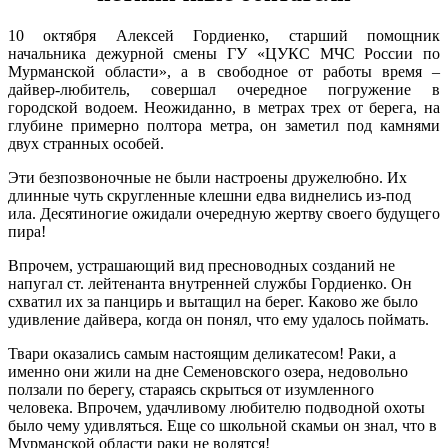
10 октября Алексей Гордиенко, старший помощник
начальника дежурной смены ГУ «ЦУКС МЧС России по
Мурманской области», а в свободное от работы время –
дайвер-любитель, совершал очередное погружение в
городской водоем. Неожиданно, в метрах трех от берега, на
глубине примерно полтора метра, он заметил под камнями
двух странных особей.
Эти безпозвоночные не были настроены дружелюбно. Их
длинные чуть скругленные клешни едва виднелись из-под
ила. Десятиногие ожидали очередную жертву своего будущего
пира!
Впрочем, устрашающий вид пресноводных созданий не
напугал ст. лейтенанта внутренней службы Гордиенко. Он
схватил их за панцирь и вытащил на берег. Каково же было
удивление дайвера, когда он понял, что ему удалось поймать.
Твари оказались самым настоящим деликатесом! Раки, а
именно они жили на дне Семеновского озера, недовольно
ползали по берегу, стараясь скрыться от изумленного
человека. Впрочем, удачливому любителю подводной охоты
было чему удивляться. Еще со школьной скамьи он знал, что в
Мурманской области раки не водятся!