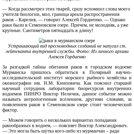
— Когда рассмотрел этих тварей, сразу вспомнил слова моего
учителя биологии, мол, граница ареала распространения
раков – Карелия, — говорит Алексей Гордиенко. — Однако
раки были в Семеновском озере. Причем, не молодняк, а уже
крупные. Сантиметров пятнадцать в длину!
Устрашающий вид пресноводных созданий не напугал ст.
лейтенанта внутренней службы. Фото: Из личного архива
Алексея Гордиенко
За разгадкой тайны обитания раков в городском водоеме
Мурманска пришлось обратиться в Полярный научно-
исследовательский институт морского рыбного хозяйства и
океанографии им. Н.М. Книповича. Как пояснил старший
научный сотрудник лаборатории биоресурсов внутренних
водоемов ПИНРО Виктор Неличик, данное событие можно
называть антропогенным вселением, другими словами, за
появлением раков в Семеновском озере стоит человеческий
фактор.
— Можем говорить о нескольких вариантах попадания
ракообразных в водоем, — поясняет Виктор Александрович.
— Это могла быть шутка кого-либо из мурманчан – ради