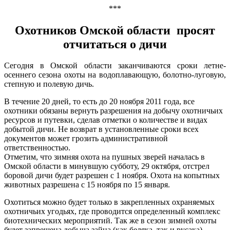
***
Охотников Омской области просят
отчитаться о дичи
Сегодня в Омской области заканчиваются сроки летне-
осеннего сезона охоты на водоплавающую, болотно-луговую,
степную и полевую дичь.
В течение 20 дней, то есть до 20 ноября 2011 года, все
охотники обязаны вернуть разрешения на добычу охотничьих
ресурсов и путевки, сделав отметки о количестве и видах
добытой дичи. Не возврат в установленные сроки всех
документов может грозить административной
ответственностью.
Отметим, что зимняя охота на пушных зверей началась в
Омской области в минувшую субботу, 29 октября, отстрел
боровой дичи будет разрешен с 1 ноября. Охота на копытных
животных разрешена с 15 ноября по 15 января.
Охотиться можно будет только в закрепленных охраняемых
охотничьих угодьях, где проводится определенный комплекс
биотехнических мероприятий. Так же в сезон зимней охоты
будет запрещена добыча зайца (как беляка, так и русака),