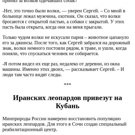
принял за волков одичавших собак?
-Нет, это точно были волки, — уверен Сергей. – Со мной в
больнице лежал мужчина, охотник. Он сказал, что волки
бросаются с открытой пастью, а собаки с закрытой. У этих
пасть была открыта, когда они на меня прыгали.
Только чудом волки не искусали парня – животное цапануло
его за джинсы. После того, как Сергей забрался на дорожный
знак, волки немного постояли рядом, в траве, и ушли, когда
поняли, что спускаться человек не собирается.
-Я потом видел их еще раз, недалеко от деревни, из окна
машины. Именно этих двоих, — рассказывает Сергей. – И
люди там часто видят следы.
***
Иранских леопардов привезут на
Кубань
Минприроды России намерено восстановить популяцию
иранских леопардов. Для этого в Сочи создан специальный
реабилитационный центр.