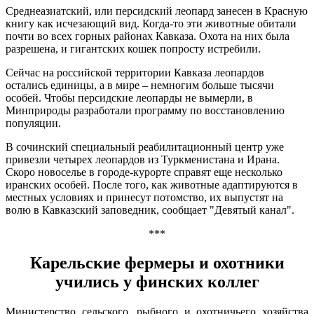
Среднеазиатский, или персидский леопард занесен в Красную
книгу как исчезающий вид. Когда-то эти животные обитали
почти во всех горных районах Кавказа. Охота на них была
разрешена, и гигантских кошек попросту истребили.
Сейчас на российской территории Кавказа леопардов
остались единицы, а в мире – немногим больше тысячи
особей. Чтобы персидские леопарды не вымерли, в
Минприроды разработали программу по восстановлению
популяции.
В сочинский специальный реабилитационный центр уже
привезли четырех леопардов из Туркменистана и Ирана.
Скоро новоселье в городе-курорте справят еще несколько
иранских особей. После того, как животные адаптируются в
местных условиях и принесут потомство, их выпустят на
волю в Кавказский заповедник, сообщает "Девятый канал".
***
Карельские фермеры и охотники
учились у финских коллег
Министерство сельского, рыбного и охотничьего хозяйства