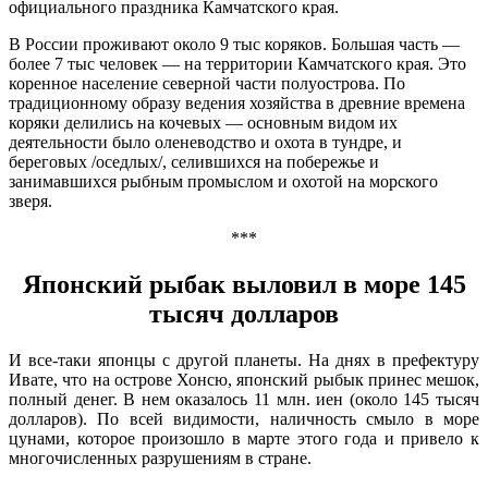
официального праздника Камчатского края.
В России проживают около 9 тыс коряков. Большая часть —
более 7 тыс человек — на территории Камчатского края. Это
коренное население северной части полуострова. По
традиционному образу ведения хозяйства в древние времена
коряки делились на кочевых — основным видом их
деятельности было оленеводство и охота в тундре, и
береговых /оседлых/, селившихся на побережье и
занимавшихся рыбным промыслом и охотой на морского
зверя.
***
Японский рыбак выловил в море 145
тысяч долларов
И все-таки японцы с другой планеты. На днях в префектуру
Ивате, что на острове Хонсю, японский рыбык принес мешок,
полный денег. В нем оказалось 11 млн. иен (около 145 тысяч
долларов). По всей видимости, наличность смыло в море
цунами, которое произошло в марте этого года и привело к
многочисленных разрушениям в стране.