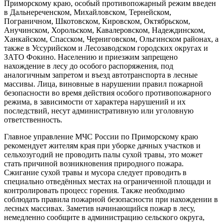
Приморскому краю, особый противопожарный режим введен
в Дальнереченском, Михайловском, Тернейском,
Пограничном, Шкотовском, Кировском, Октябрьском,
Анучинском, Хорольском, Кавалеровском, Надеждинском,
Ханкайском, Спасском, Черниговском, Ольгинском районах, а
также в Уссурийском и Лесозаводском городских округах и
ЗАТО Фокино. Населению и приезжим запрещено
нахождение в лесу до особого распоряжения, под
аналогичным запретом и въезд автотранспорта в лесные
массивы. Лица, виновные в нарушении правил пожарной
безопасности во время действия особого противопожарного
режима, в зависимости от характера нарушений и их
последствий, несут административную или уголовную
ответственность.
Главное управление МЧС России по Приморскому краю
рекомендует жителям края при уборке дачных участков и
сельхозугодий не проводить палы сухой травы, это может
стать причиной возникновения природного пожара.
Сжигание сухой травы и мусора следует проводить в
специально отведённых местах на ограниченной площади и
контролировать процесс горения. Также необходимо
соблюдать правила пожарной безопасности при нахождении в
лесных массивах. Заметив начинающийся пожар в лесу,
немедленно сообщите в администрацию сельского округа,