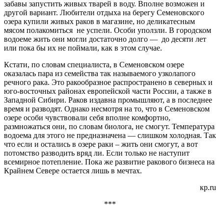
забавы запустить живых тварей в воду. Вполне возможен и
другой вариант. Любители отдыха на берегу Семеновского
озера купили живых раков в магазине, но деликатесным
мясом полакомиться не успели. Особи уползли. В городском
водоеме жить они могли достаточно долго — до десяти лет
или пока бы их не поймали, как в этом случае.
Кстати, по словам специалиста, в Семеновском озере
оказалась пара из семейства так называемого узколапого
речного рака. Это ракообразное распространено в северных и
юго-восточных районах европейской части России, а также в
Западной Сибири. Раков издавна промышляют, а в последнее
время и разводят. Однако несмотря на то, что в Семеновском
озере особи чувствовали себя вполне комфортно,
размножаться они, по словам биолога, не смогут. Температура
водоема для этого не предназначена — слишком холодная. Так
что если и остались в озере раки – жить они смогут, а вот
потомство разводить вряд ли. Если только не наступит
всемирное потепление. Пока же развитие ракового бизнеса на
Крайнем Севере остается лишь в мечтах.
кр.ru
***