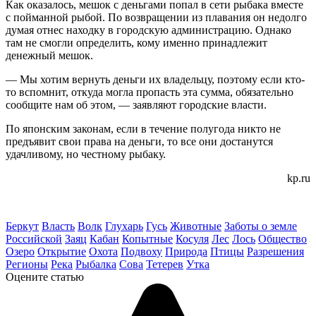
Как оказалось, мешок с деньгами попал в сети рыбака вместе
с пойманной рыбой. По возвращении из плавания он недолго
думая отнес находку в городскую администрацию. Однако
там не смогли определить, кому именно принадлежит
денежный мешок.
— Мы хотим вернуть деньги их владельцу, поэтому если кто-
то вспомнит, откуда могла пропасть эта сумма, обязательно
сообщите нам об этом, — заявляют городские власти.
По японским законам, если в течение полугода никто не
предъявит свои права на деньги, то все они достанутся
удачливому, но честному рыбаку.
kp.ru
Беркут
Власть
Волк
Глухарь
Гусь
Животные
Заботы о земле
Российской
Заяц
Кабан
Копытные
Косуля
Лес
Лось
Общество
Озеро
Открытие
Охота
Подвоху
Природа
Птицы
Разрешения
Регионы
Река
Рыбалка
Сова
Тетерев
Утка
Оцените статью