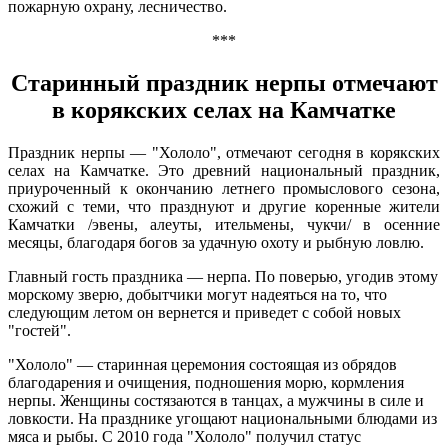
пожарную охрану, лесничество.
***
Старинный праздник нерпы отмечают
в корякских селах на Камчатке
Праздник нерпы — "Хололо", отмечают сегодня в корякских
селах на Камчатке. Это древний национальный праздник,
приуроченный к окончанию летнего промыслового сезона,
схожий с теми, что празднуют и другие коренные жители
Камчатки /эвены, алеуты, ительмены, чукчи/ в осенние
месяцы, благодаря богов за удачную охоту и рыбную ловлю.
Главный гость праздника — нерпа. По поверью, угодив этому
морскому зверю, добытчики могут надеяться на то, что
следующим летом он вернется и приведет с собой новых
"гостей".
"Хололо" — старинная церемония состоящая из обрядов
благодарения и очищения, подношения морю, кормления
нерпы. Женщины состязаются в танцах, а мужчины в силе и
ловкости. На празднике угощают национальными блюдами из
мяса и рыбы. С 2010 года "Хололо" получил статус