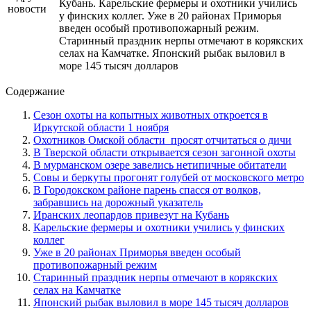
Кубань. Карельские фермеры и охотники учились
у финских коллег. Уже в 20 районах Приморья
введен особый противопожарный режим.
Старинный праздник нерпы отмечают в корякских
селах на Камчатке. Японский рыбак выловил в
море 145 тысяч долларов
Содержание
Сезон охоты на копытных животных откроется в
Иркутской области 1 ноября
Охотников Омской области просят отчитаться о дичи
В Тверской области открывается сезон загонной охоты
В мурманском озере завелись нетипичные обитатели
Совы и беркуты прогонят голубей от московского метро
В Городокском районе парень спасся от волков,
забравшись на дорожный указатель
Иранских леопардов привезут на Кубань
Карельские фермеры и охотники учились у финских
коллег
Уже в 20 районах Приморья введен особый
противопожарный режим
Старинный праздник нерпы отмечают в корякских
селах на Камчатке
Японский рыбак выловил в море 145 тысяч долларов