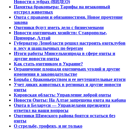
Новости о зубрах (ВИДЕО)
Памятка браконьера: Тарифы на незаконный
отстрел животных
Охота с правами и обязанностями. Новое прочтение
закона
Охотники будут иметь дело с бизнесменами
Новости охотничьих хозяйств: Ставрополье,
Приморье, Алтай
Губернатор Ленобласти решил настроить охотклубов
в лесу и шашлычных по берегам
Итоги работы Минсельхозпрода в сфере охоты и
другие новости охоты
Как стать охотником в Украине?
Ограничение площади охотничьих угодий и другие
изменения в законодательстве
Борьба с браконьерством и ее неутешительные итоги
Учет диких животных в регионах и другие новости
охоты
Кировская область: Управление доброй охоты
Новости Охоты: На Алтае запрещена охота на кабана
Охота в Беларуси — Управделами президента
ответил на наши вопросы
Охотники Шимского района боятся остаться без
охоты
О стрельбе, трофеях, и не только