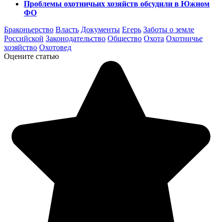
Проблемы охотничьих хозяйств обсудили в Южном
ФО
Браконьерство
Власть
Документы
Егерь
Заботы о земле
Российской
Законодательство
Общество
Охота
Охотничье
хозяйство
Охотовед
Оцените статью