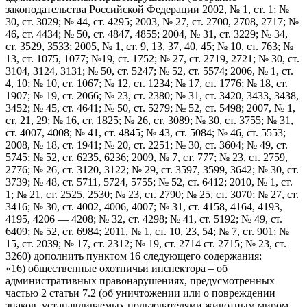
законодательства Российской Федерации 2002, № 1, ст. 1; №
30, ст. 3029; № 44, ст. 4295; 2003, № 27, ст. 2700, 2708, 2717; №
46, ст. 4434; № 50, ст. 4847, 4855; 2004, № 31, ст. 3229; № 34,
ст. 3529, 3533; 2005, № 1, ст. 9, 13, 37, 40, 45; № 10, ст. 763; №
13, ст. 1075, 1077; №19, ст. 1752; № 27, ст. 2719, 2721; № 30, ст.
3104, 3124, 3131; № 50, ст. 5247; № 52, ст. 5574; 2006, № 1, ст.
4, 10; № 10, ст. 1067; № 12, ст. 1234; № 17, ст. 1776; № 18, ст.
1907; № 19, ст. 2066; № 23, ст. 2380; № 31, ст. 3420, 3433, 3438,
3452; № 45, ст. 4641; № 50, ст. 5279; № 52, ст. 5498; 2007, № 1,
ст. 21, 29; № 16, ст. 1825; № 26, ст. 3089; № 30, ст. 3755; № 31,
ст. 4007, 4008; № 41, ст. 4845; № 43, ст. 5084; № 46, ст. 5553;
2008, № 18, ст. 1941; № 20, ст. 2251; № 30, ст. 3604; № 49, ст.
5745; № 52, ст. 6235, 6236; 2009, № 7, ст. 777; № 23, ст. 2759,
2776; № 26, ст. 3120, 3122; № 29, ст. 3597, 3599, 3642; № 30, ст.
3739; № 48, ст. 5711, 5724, 5755; № 52, ст. 6412; 2010, № 1, ст.
1; № 21, ст. 2525, 2530; № 23, ст. 2790; № 25, ст. 3070; № 27, ст.
3416; № 30, ст. 4002, 4006, 4007; № 31, ст. 4158, 4164, 4193,
4195, 4206 — 4208; № 32, ст. 4298; № 41, ст. 5192; № 49, ст.
6409; № 52, ст. 6984; 2011, № 1, ст. 10, 23, 54; № 7, ст. 901; №
15, ст. 2039; № 17, ст. 2312; № 19, ст. 2714 ст. 2715; № 23, ст.
3260) дополнить пунктом 16 следующего содержания:
«16) общественные охотничьи инспектора – об
административных правонарушениях, предусмотренных
частью 2 статьи 7.2 (об уничтожении или о повреждении
знаков, устанавливаемых пользователями животным миром,