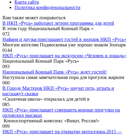
Карта сайта
Политика конфиденциальности
Вам также может понравиться
В НКП «Русь» работают летние программы для детей
В этом году Национальный Конный Парк «
0
72
Нафаня и друзья приглашают гостей в зоопарк НКП «Русь»
Многим жителям Подмосковья уже хорошо знаком Зоопарк
0
144
НКП «Русь» приглашает на экскурсию «Человек и лошадь»
Национальный Конный Парк «Русь»
0
93
Национальный Конный Парк «Русь» ждет гостей!
Наступила самая замечательная пора для прогулок жарким
0
60
В Городе Мастеров НКП «Русь» научат петь, играть и
расскажут сказки
«Сказочная школа» открылась для детей в
0
85
НКП «Русь» приглашает совершить конные прогулки на
орловских рысаках
Конноспортивный комплекс «Виват, Россия!»
0
99
НКП «Русь» приглашает на открытие мотосезона-2015 —