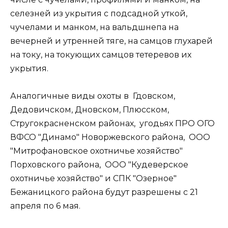
селезней из укрытия с подсадной уткой,
чучелами и манком, на вальдшнепа на
вечерней и утренней тяге, на самцов глухарей
на току, на токующих самцов тетеревов их
укрытия.
Аналогичные виды охоты в Гдовском,
Дедовичском, Дновском, Плюсском,
Стругокрасненском районах, угодьях ПРО ОГО
ВФСО "Динамо" Новоржевского района, ООО
"Митрофановское охотничье хозяйство"
Порховского района, ООО "Кудеверское
охотничье хозяйство" и СПК "Озерное"
Бежаницкого района будут разрешены с 21
апреля по 6 мая.