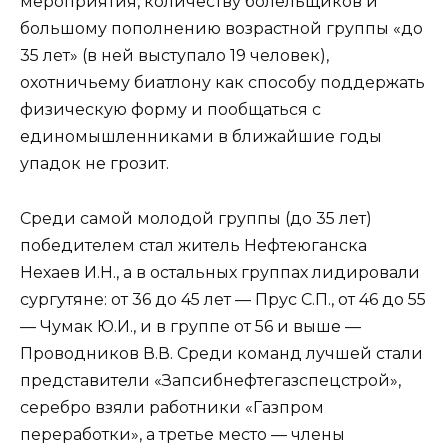
мероприятия, количеству болельщиков и
большому пополнению возрастной группы «до
35 лет» (в ней выступало 19 человек),
охотничьему биатлону как способу поддержать
физическую форму и пообщаться с
единомышленниками в ближайшие годы
упадок не грозит.
Среди самой молодой группы (до 35 лет)
победителем стал житель Нефтеюганска
Нехаев И.Н., а в остальных группах лидировали
сургутяне: от 36 до 45 лет — Прус С.П., от 46 до 55
— Чумак Ю.И., и в группе от 56 и выше —
Проводников В.В. Среди команд лучшей стали
представители «Запсибнефтегазспецстрой»,
серебро взяли работники «Газпром
переработки», а третье место — члены