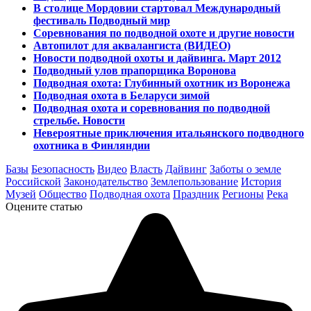
В столице Мордовии стартовал Международный
фестиваль Подводный мир
Соревнования по подводной охоте и другие новости
Автопилот для аквалангиста (ВИДЕО)
Новости подводной охоты и дайвинга. Март 2012
Подводный улов прапорщика Воронова
Подводная охота: Глубинный охотник из Воронежа
Подводная охота в Беларуси зимой
Подводная охота и соревнования по подводной
стрельбе. Новости
Невероятные приключения итальянского подводного
охотника в Финляндии
Базы
Безопасность
Видео
Власть
Дайвинг
Заботы о земле
Российской
Законодательство
Землепользование
История
Музей
Общество
Подводная охота
Праздник
Регионы
Река
Оцените статью