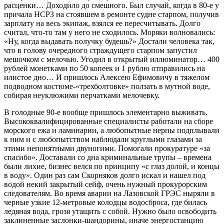
расценки… Доходило до смешного. Был случай, когда в 80-е у
причала НСРЗ на стоявшем в ремонте судне старпом, получив
зарплату на весь экипаж, взялся ее пересчитывать. Долго
считал, что-то там у него не сходилось. Моряки волновались:
«Ну, когда выдавать получку будешь?» Достали человека так,
что в голову очередного страждущего старпом запустил
мешочком с мелочью. Угодил в открытый иллюминатор… 400
рублей монетками по 50 копеек и 1 рублю отправились на
илистое дно… И пришлось Алексею Ефимовичу в тяжелом
подводном костюме-«трехболтовке» ползать в мутной воде,
собирая неуклюжими перчатками мелочевку.
В голодные 90-е вообще пришлось элементарно выживать.
Высококвалифицированные специалисты работали на сборе
морского ежа и ламинарии, а любопытные нерпы подплывали
к ним и с любопытством наблюдали круглыми глазами за
этими непонятными двуногими. Помогали прокуратуре «за
спасибо». Доставали со дна криминальные трупы – времена
были лихие, бизнес велся по принципу «с глаз долой, и концы
в воду». Один раз сам Скорняков долго искал и нашел под
водой некий закрытый сейф, очень нужный прокурорским
следователям. Во время аварии на Лазовской ГРЭС ныряли в
черные узкие 12-метровые колодцы водосброса, где билась
ледяная вода, грозя утащить с собой. Нужно было освободить
заклиненные заслонки-шандорины, иначе энергостанцию