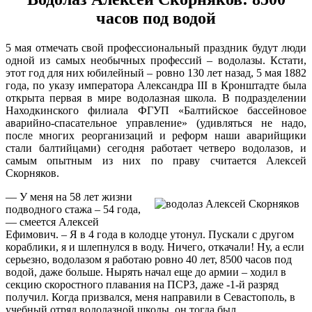
часов под водой
5 мая отмечать свой профессиональный праздник будут люди
одной из самых необычных профессий – водолазы. Кстати,
этот год для них юбилейный – ровно 130 лет назад, 5 мая 1882
года, по указу императора Александра III в Кронштадте была
открыта первая в мире водолазная школа. В подразделении
Находкинского филиала ФГУП «Балтийское бассейновое
аварийно-спасательное управление» (удивляться не надо,
после многих реорганизаций и реформ наши аварийщики
стали балтийцами) сегодня работает четверо водолазов, и
самым опытным из них по праву считается Алексей
Скорняков.
— У меня на 58 лет жизни
подводного стажа – 54 года,
— смеется Алексей
Ефимович. – Я в 4 года в колодце утонул. Пускали с другом
кораблики, я и шлепнулся в воду. Ничего, откачали! Ну, а если
серьезно, водолазом я работаю ровно 40 лет, 8500 часов под
водой, даже больше. Нырять начал еще до армии – ходил в
секцию скоростного плавания на ПСРЗ, даже -1-й разряд
получил. Когда призвался, меня направили в Севастополь, в
учебный отряд водолазной школы, он тогда был