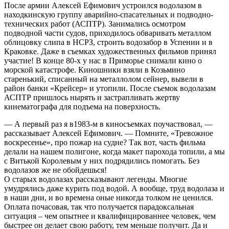
После армии Алексей Ефимович устроился водолазом в
находкинскую группу аварийно-спасательных и подводно-
технических работ (АСПТР). Занимались осмотром
подводной части судов, приходилось обваривать металлом
облицовку слипа в НСРЗ, строить водозабор в Успении и в
Краковке. Даже в съемках художественных фильмов принял
участие! В конце 80-х у нас в Приморье снимали кино о
морской катастрофе. Киношники взяли в Козьмино
старенький, списанный на металлолом сейнер, вывели в
район банки «Крейсер» и утопили. После съемок водолазам
АСПТР пришлось нырять и застрапливать жертву
кинематографа для подъема на поверхность.
— А первый раз я в1983-м в киносъемках поучаствовал, —
рассказывает Алексей Ефимович. — Помните, «Тревожное
воскресенье», про пожар на судне? Так вот, часть фильма
делали на нашем полигоне, когда макет парохода топили, а мы
с Витькой Королевым у них подрядились помогать. Без
водолазов же не обойдешься!
О старых водолазах рассказывают легенды. Многие
умудрялись даже курить под водой. А вообще, труд водолаза и
в наши дни, и во времена оные никогда толком не ценился.
Оплата почасовая, так что получается парадоксальная
ситуация – чем опытнее и квалифицированнее человек, чем
быстрее он делает свою работу, тем меньше получит. Да и