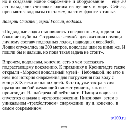
но и создавали новое снаряжение и оборудование — еще 30
лет назад оно считалось одним из лучших в мире. Сейчас,
признаются водолазы со стажем, на этом фронте затишье.
Валерий Сластен, герой России, водолаз:
«Подводные лодки становились совершенными, ходили на
большие глубины. Создавалась служба для оказания помощи
личному составу подводных лодок, надводных кораблей.
Лодки опускались на 300 метров, водолазы шли за ними же. И
пошли бы и дальше, но пока такая задача не стоит».
Впрочем, водолазам, конечно, есть о чем рассказать
подрастающему поколению. К празднику в Кронштадте также
открыли «Морской водолазный музей». Небольшой, но зато в
нем вся история снаряжения для погружения под воду с
конца XIX века до наших дней. Кстати, уже завтра в сам
праздник любой желающий сможет увидеть, как все
происходит. На набережной лейтенанта Шмидта водолазы
спустятся сначала в «ретроснаряжении Никонова», затем в
уникальном «трехболтовом» снаряжении, ну и, конечно, в
самом современном.
tv100.ru
***