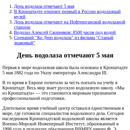
День водолаза отмечают 5 мая
В Кронштадте откроют первый в России водолазный
музей
День водолаза отмечают на Нефтеюганской водолазной
станции
Водолаз Алексей Скорняков: 8500 часов под водой
Cценарий "Ко Дню водолаза" из фильма "Старый
знакомый"
День водолаза отмечают 5 мая
Первая в мире
водолазная школа была основана в Кронштадте
5 мая 1882 года по Указу императора Александра III.
В то время в Европе почитали за честь поехать на учебу в
Кронштадт. Весь мир знает русскую водолазную школу. «Мы
из Кронштадта» — это становится мировым признанием
профессиональной подготовки.
Длительное время учебный центр оставался единственным в
мире, где готовили специалистов водолазного дела. Сегодня
наследником Кронштадтской водолазной школы является
Военно-Морской Инженерный Институт, образованный в
1998 году в результате объединения ВВМИУ имени Ф. Э.