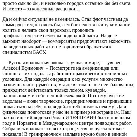
просто смыло бы, и несколько городов остались бы без света.
И все это – за копеечные расценки…
Да и сейчас ситуация не изменилась. Стал флот частным да
коммерческим, казалось бы, сам бог велел хозяину компании
холить и лелеять свои пароходы, проводить
профилактические осмотры подводной части. На деле
выходит наоборот — коммерсанты предпочитают экономить
на водолазных работах и не торопятся обращаться к
специалистам БАСУ.
— Русская водолазная школа – лучшая в мире, — уверен
Алексей Ефимович. – Посмотрите на американцев или
японцев – их водолазы работают практически в тепличных
условиях. Для каждой операции к их услугам множество
различных инструментов, мы же в этом плане неизбалованны,
приходится действовать только ломом, кувалдой,
напильником и собственной смекалкой. Поэтому русские
водолазы – люди творческие, предприимчивые и привыкшие
полагаться на себя, под водой-то тебе помочь некому! Да и
физическая подготовка у нас не в пример иностранцам. Наш
находкинский водолаз Роман ИЛЬЯШЕВИЧ был в прошлом
году в Норвегии в Международном центре подводных работ.
Собрались водолазы со всех стран, четверо русских такое
показали! В тренировочном заплыве нужно было в единой