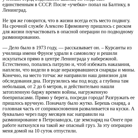
единственным в СССР. После «учебки» попал на Балтику, в
Ленинград.
Не зря же говорится, что в жизни всегда есть место подвигу.
На срочной службе Алексею Ефимовичу пришлось с риском
для жизни поучаствовать в опасной операции по подводному
разминированию.
— Дело было в 1973 году, — рассказывает он. – Курсанты из
училища имени Фрунзе удрали в самоволку и решили
искупаться прямо в центре Ленинграда у набережной.
Естественно, попались патрулю и, чтоб избежать наказания,
наплели, что видели в воде неразорвавшиеся снаряды и мины.
Конечно, на место тотчас же направили наш дивизион для
обследования дна. Погрузились мы под воду, а глубина там
небольшая, от 2 до 6 метров, и действительно нашли
затопленную баржу времен войны, нагруженную
боеприпасами. Прямо у берега, посреди города! Разгружать ее
пришлось вручную. Поначалу было жутко. Берешь снаряд, а
головная часть от соприкосновения разваливается на куски. А
буквально через пару месяцев нас направили на
разминирование в Петрозаводск, где земснаряд на Онеге при
работе наткнулся на такой же опасный груз. За эту операцию
меня домой на 10 суток отпустили.