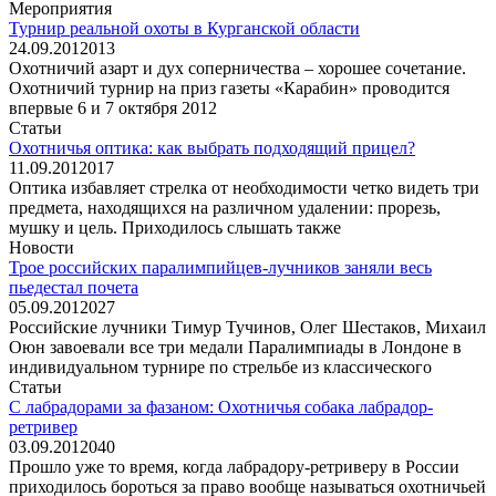
Мероприятия
Турнир реальной охоты в Курганской области
24.09.2012
0
13
Охотничий азарт и дух соперничества – хорошее сочетание.
Охотничий турнир на приз газеты «Карабин» проводится
впервые 6 и 7 октября 2012
Статьи
Охотничья оптика: как выбрать подходящий прицел?
11.09.2012
0
17
Оптика избавляет стрелка от необходимости четко видеть три
предмета, находящихся на различном удалении: прорезь,
мушку и цель. Приходилось слышать также
Новости
Трое российских паралимпийцев-лучников заняли весь
пьедестал почета
05.09.2012
0
27
Российские лучники Тимур Тучинов, Олег Шестаков, Михаил
Оюн завоевали все три медали Паралимпиады в Лондоне в
индивидуальном турнире по стрельбе из классического
Статьи
С лабрадорами за фазаном: Охотничья собака лабрадор-
ретривер
03.09.2012
0
40
Прошло уже то время, когда лабрадору-ретриверу в России
приходилось бороться за право вообще называться охотничьей