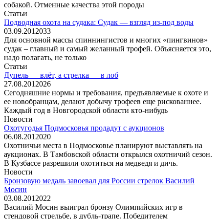
собакой. Отменные качества этой породы
Статьи
Подводная охота на судака: Судак — взгляд из-под воды
03.09.2012
0
33
Для основной массы спиннингистов и многих «пингвинов»
судак – главный и самый желанный трофей. Объясняется это,
надо полагать, не только
Статьи
Дупель — влёт, а стрелка — в лоб
27.08.2012
0
26
Сегодняшние нормы и требования, предъявляемые к охоте и
ее новобранцам, делают добычу трофеев еще рискованнее.
Каждый год в Новгородской области кто-нибудь
Новости
Охотугодья Подмосковья продадут с аукционов
06.08.2012
0
20
Охотничьи места в Подмосковье планируют выставлять на
аукционах. В Тамбовской области открылся охотничий сезон.
В Кузбассе разрешили охотиться на медведя и дичь.
Новости
Бронзовую медаль завоевал для России стрелок Василий
Мосин
03.08.2012
0
22
Василий Мосин выиграл бронзу Олимпийских игр в
стендовой стрельбе, в дубль-трапе. Победителем