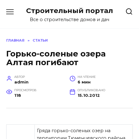
Перейти
Строительный портал
к
содержанию
Все о строительстве домов и дач
ГЛАВНАЯ
»
СТАТЬИ
Горько-соленые озера
Алтая погибают
АВТОР
НА ЧТЕНИЕ
admin
6 мин
ПРОСМОТРОВ
ОПУБЛИКОВАНО
118
15.10.2012
Гряда горько-соленых озер на
территории Тюменцевского района