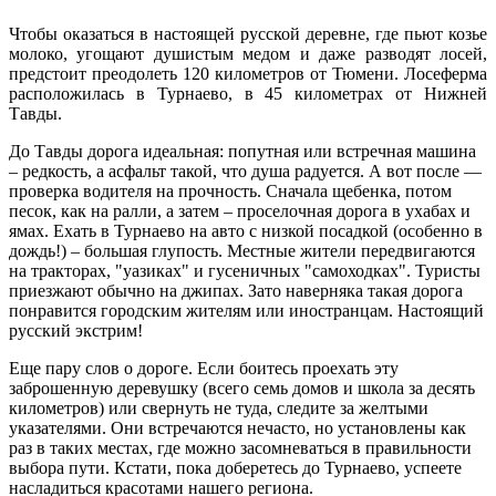
Чтобы оказаться
в настоящей русской деревне, где пьют козье
молоко, угощают душистым медом и даже разводят лосей,
предстоит преодолеть 120 километров от Тюмени. Лосеферма
расположилась в Турнаево, в 45 километрах от Нижней
Тавды.
До Тавды дорога идеальная: попутная или встречная машина
– редкость, а асфальт такой, что душа радуется. А вот после —
проверка водителя на прочность. Сначала щебенка, потом
песок, как на ралли, а затем – проселочная дорога в ухабах и
ямах. Ехать в Турнаево на авто с низкой посадкой (особенно в
дождь!) – большая глупость. Местные жители передвигаются
на тракторах, "уазиках" и гусеничных "самоходках". Туристы
приезжают обычно на джипах. Зато наверняка такая дорога
понравится городским жителям или иностранцам. Настоящий
русский экстрим!
Еще пару слов о дороге. Если боитесь проехать эту
заброшенную деревушку (всего семь домов и школа за десять
километров) или свернуть не туда, следите за желтыми
указателями. Они встречаются нечасто, но установлены как
раз в таких местах, где можно засомневаться в правильности
выбора пути. Кстати, пока доберетесь до Турнаево, успеете
насладиться красотами нашего региона.