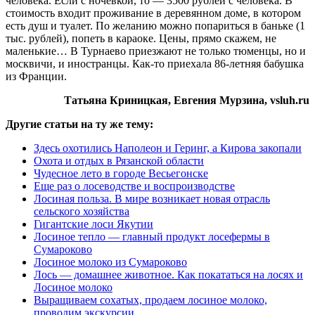
человека. Если с ночевкой, то — 3500 рублей с человека. В
стоимость входит проживание в деревянном доме, в котором
есть душ и туалет. По желанию можно попариться в баньке (1
тыс. рублей), попеть в караоке. Цены, прямо скажем, не
маленькие… В Турнаево приезжают не только тюменцы, но и
москвичи, и иностранцы. Как-то приехала 86-летняя бабушка
из Франции.
Татьяна Криницкая, Евгения Мурзина, vsluh.ru
Другие статьи на ту же тему:
Здесь охотились Наполеон и Геринг, а Кирова закопали
Охота и отдых в Рязанской области
Чудесное лето в городе Весьегонске
Еще раз о лосеводстве и воспроизводстве
Лосиная польза. В мире возникает новая отрасль
сельского хозяйства
Гигантские лоси Якутии
Лосиное тепло — главный продукт лосефермы в
Сумароково
Лосиное молоко из Сумароково
Лось — домашнее животное. Как покататься на лосях и
Лосиное молоко
Выращиваем сохатых, продаем лосиное молоко,
проводим экскурсии