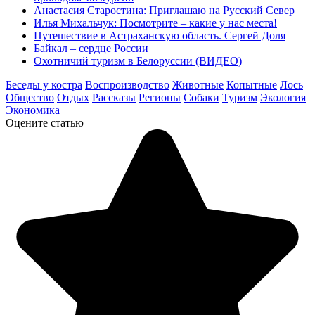
Анастасия Старостина: Приглашаю на Русский Север
Илья Михальчук: Посмотрите – какие у нас места!
Путешествие в Астраханскую область. Сергей Доля
Байкал – сердце России
Охотничий туризм в Белоруссии (ВИДЕО)
Беседы у костра
Воспроизводство
Животные
Копытные
Лось
Общество
Отдых
Рассказы
Регионы
Собаки
Туризм
Экология
Экономика
Оцените статью