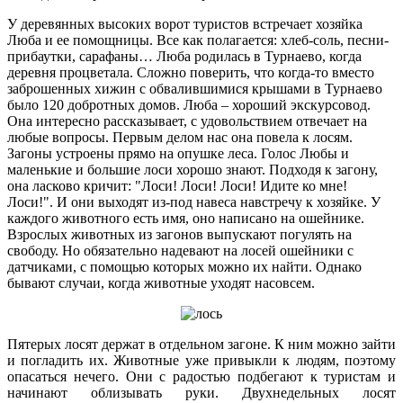
У деревянных высоких ворот туристов встречает хозяйка
Люба и ее помощницы. Все как полагается: хлеб-соль, песни-
прибаутки, сарафаны… Люба родилась в Турнаево, когда
деревня процветала. Сложно поверить, что когда-то вместо
заброшенных хижин с обвалившимися крышами в Турнаево
было 120 добротных домов. Люба – хороший экскурсовод.
Она интересно рассказывает, с удовольствием отвечает на
любые вопросы. Первым делом нас она повела к лосям.
Загоны устроены прямо на опушке леса. Голос Любы и
маленькие и большие лоси хорошо знают. Подходя к загону,
она ласково кричит: "Лоси! Лоси! Лоси! Идите ко мне!
Лоси!". И они выходят из-под навеса навстречу к хозяйке. У
каждого животного есть имя, оно написано на ошейнике.
Взрослых животных из загонов выпускают погулять на
свободу. Но обязательно надевают на лосей ошейники с
датчиками, с помощью которых можно их найти. Однако
бывают случаи, когда животные уходят насовсем.
Пятерых лосят держат в отдельном загоне. К ним можно зайти
и погладить их. Животные уже привыкли к людям, поэтому
опасаться нечего. Они с радостью подбегают к туристам и
начинают облизывать руки. Двухнедельных лосят