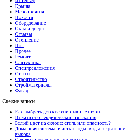
Интерьер
Крыша
Мероприятия
Новости
Оборудование
Окна и двери
Отзывы
Отопление
Пол
Прочее
Ремонт
Сантехника
Спецпредложения
Статьи
Строительство
Стройматериалы
Фасад
Свежие записи
Как выбрать детские спортивные шорты
Инженерно-геодезические изыскания
Белый цвет на склоне: стиль или опасность?
Домашняя система очистки воды: виды и критерии
выбора
Современная очистка сточных вод