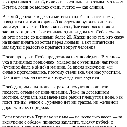
выкармливают из бутылочки лосиным и козьим молоком.
Кстати, лосиное молоко очень густое — как сливки.
В самой деревне, в десяти минутах ходьбы от лосефермы,
находится питомник для собак. Здесь живут аляскинские
маламуты и хаски. Невероятно голубые глаза хаски так и
заставляют делать фотоснимки один за другим. Собак очень
много: вместе со щенками более 20. Хаски не из тех, кто сразу
начинает вилять хвостом перед людьми, а вот гигантские
маламуты с радостью прыгают вокруг человека.
После прогулки Люба предложила нам пообедать. В меню –
уха в глиняных горшочках, макароны с куриными лаптями
(куриное филе в яйце) и манник. За время экскурсии мы
сильно проголодались, поэтому съели все, чем нас угостили.
Как известно, на свежем воздухе еда еще вкусней.
Пообедав, мы спустились к реке и почувствовали всю
прелесть отрыва от цивилизации. Лежа на деревянном
мостике, слушали, как маленькие рыбки плещутся в воде, как
поют птицы. Рядом с Турнаево нет ни трассы, ни железной
дороги, только природа.
Если приехать в Турнаево как мы — на несколько часов — за
экскурсию с обедом придется заплатить тысячу рублей с