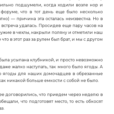
сильно подшумели, когда ходили возле нор и
а форуме, что в тот день еще было несколько
атно) — причина эта осталась неизвестна. Но в
 встреча удалась. Просидев еще пару часов на
ружие в чехлы, накрыли поляну и отметили наш
то в этот раз за рулем был брат, и мы с другом
 была усыпана клубникой, и просто невозможно
аже жалко наступать, так много было ягоды. А
о ягоды для наших домочадцев в обрезанные
 как никакой больше емкости с собой не было.
нее договорились, что приедем через неделю в
бещали, что подготовят место, то есть обкосят
з.