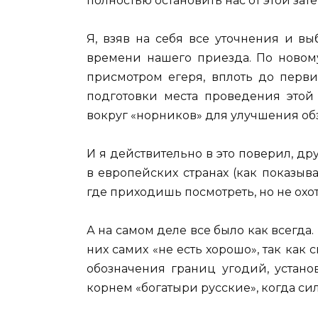
полностью остановить нас от этой зате
Я, взяв на себя все уточнения и вы
времени нашего приезда. По новом
присмотром егеря, вплоть до перви
подготовки места проведения этой 
вокруг «норников» для улучшения об
И я действительно в это поверил, дру
в европейских странах (как показыв
где приходишь посмотреть, но не охот
А на самом деле все было как всегда.
них самих «не есть хорошо», так как с
обозначения границ угодий, устано
корнем «богатыри русские», когда си