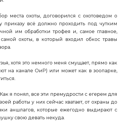
и.
бор места охоты, договорился с охотоведом о
у приказу всё должно проходить под чутким
чной им обработки трофея и, самое главное,
самой охоты, в который входил обкос травы
зора.
зья, хотя это немного меня смущает, прямо как
ают на канале ОиР) или может как в зоопарке,
иться.
 Как я понял, все эти премудрости с егерем для
воей работы у них сейчас хватает, от охраны до
вки аншлагов, которые ежегодно выдирают с
лушку свою девать некуда.