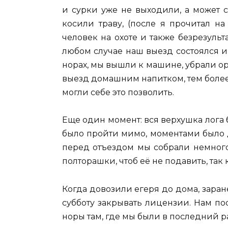
и сурки уже не выходили, а может 
косили траву, (после я прочитал н
человек на охоте и также безрезульт
любом случае наш выезд состоялся и
норах, мы вышли к машине, убрали о
выезд домашним напитком, тем более ч
могли себе это позволить.
Еще один момент: вся верхушка лога
было пройти мимо, моментами было д
перед отъездом мы собрали немног
полторашки, чтоб её не подавить, так
Когда довозили егеря до дома, зара
субботу закрывать лицензии. Нам поо
норы там, где мы были в последний ра