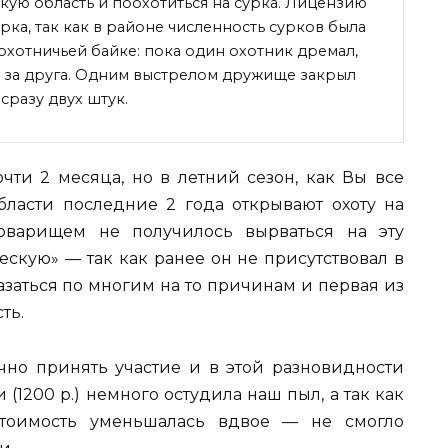
кую область и поохотиться на сурка. Лицензию
рка, так как в районе численность сурков была
охотничьей байке: пока один охотник дремал,
и
за друга. Одним выстрелом дружище закрыл
сразу двух штук.
чти 2 месяца, но в летний сезон, как Вы все
области последние 2 года открывают охоту на
оварищем не получилось вырваться на эту
ческую» — так как ранее он не присутствовал в
казаться по многим на то причинам и первая из
ть.
чно принять участие и в этой разновидности
 (1200 р.) немного остудила наш пыл, а так как
стоимость уменьшалась вдвое — не смогло