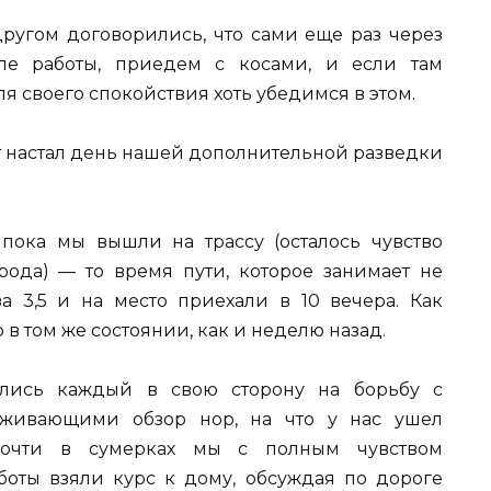
другом договорились, что сами еще раз через
сле работы, приедем с косами, и если там
ля своего спокойствия хоть убедимся в этом.
от настал день нашей дополнительной разведки
, пока мы вышли на трассу (осталось чувство
ода) — то время пути, которое занимает не
а 3,5 и на место приехали в 10 вечера. Как
о в том же состоянии, как и неделю назад.
улись каждый в свою сторону на борьбу с
аживающими обзор нор, на что у нас ушел
почти в сумерках мы с полным чувством
оты взяли курс к дому, обсуждая по дороге