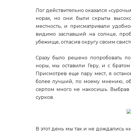
Лог действительно оказался «сурочь
норах, но они были скрыты высоко
местность, и присматривали удобно
видимо заспавший на солнце, пробе
убежище, огласив округу своим свист
Сразу было решено попробовать пок
норы, мы оставили Геру, и с брато
Присмотрев еще пару мест, я остано
более лучший, по моему мнению, об
серпом много не накосишь. Выбрав 
сурков.
В этот день мы так и не дождались н