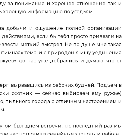
веду за понимание и хорошее отношение, так и
ь хорошую информацию по угодьям.
ства добычи и ощущение полной организации
 действиями, если бы тебя просто привезли на
извести меткий выстрел. Не по душе мне такая
«интимная» тема, и с природой я ищу уединения
ржуев» до нас уже добрались и думаю, что от
ерг, вырвавшись из рабочих будней. Подъем в
чески охотник — сейчас выбираем ему ружье)
о, пыльного города с отличным настроением и
м.
угом был днем встречи, т.к. последний раз мы
сле нас поглотили семейные хлопоты и работа.