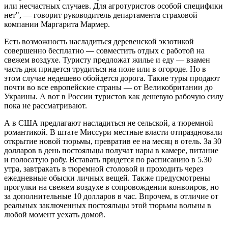
или несчастных случаев. Для агротуристов особой специфики
нет", — говорит руководитель департамента страховой
компании Маргарита Мармер.
Есть возможность насладиться деревенской экзотикой
совершенно бесплатно — совместить отдых с работой на
свежем воздухе. Туристу предложат жилье и еду — взамен
часть дня придется трудиться на поле или в огороде. Но в
этом случае недешево обойдется дорога. Такие туры продают
почти во все европейские страны — от Великобритании до
Украины. А вот в России туристов как дешевую рабочую силу
пока не рассматривают.
А в США предлагают насладиться не сельской, а тюремной
романтикой. В штате Миссури местные власти отпраздновали
открытие новой тюрьмы, превратив ее на месяц в отель. За 30
долларов в день постояльцы получат нары в камере, питание
и полосатую робу. Вставать придется по расписанию в 5.30
утра, завтракать в тюремной столовой и проходить через
ежедневные обыски личных вещей. Также предусмотрены
прогулки на свежем воздухе в сопровождении конвоиров, но
за дополнительные 10 долларов в час. Впрочем, в отличие от
реальных заключенных постояльцы этой тюрьмы вольны в
любой момент уехать домой.