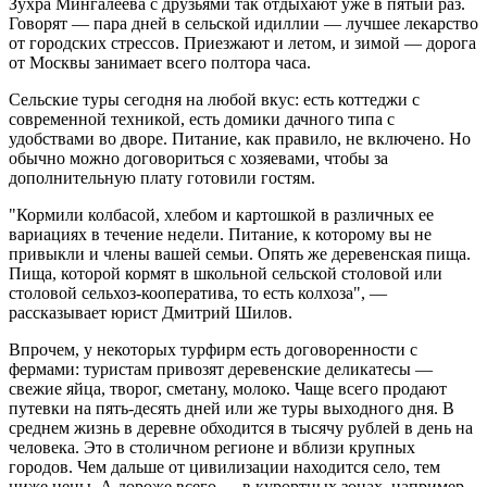
Зухра Мингалеева с друзьями так отдыхают уже в пятый раз.
Говорят — пара дней в сельской идиллии — лучшее лекарство
от городских стрессов. Приезжают и летом, и зимой — дорога
от Москвы занимает всего полтора часа.
Сельские туры сегодня на любой вкус: есть коттеджи с
современной техникой, есть домики дачного типа с
удобствами во дворе. Питание, как правило, не включено. Но
обычно можно договориться с хозяевами, чтобы за
дополнительную плату готовили гостям.
"Кормили колбасой, хлебом и картошкой в различных ее
вариациях в течение недели. Питание, к которому вы не
привыкли и члены вашей семьи. Опять же деревенская пища.
Пища, которой кормят в школьной сельской столовой или
столовой сельхоз-кооператива, то есть колхоза", —
рассказывает юрист Дмитрий Шилов.
Впрочем, у некоторых турфирм есть договоренности с
фермами: туристам привозят деревенские деликатесы —
свежие яйца, творог, сметану, молоко. Чаще всего продают
путевки на пять-десять дней или же туры выходного дня. В
среднем жизнь в деревне обходится в тысячу рублей в день на
человека. Это в столичном регионе и вблизи крупных
городов. Чем дальше от цивилизации находится село, тем
ниже цены. А дороже всего — в курортных зонах, например,