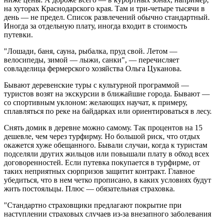
на хуторах Краснодарского края. Там и три-четыре тысячи в
день — не предел. Список развлечений обычно стандартный.
Иногда за отдельную плату, иногда входит в стоимость
путевки.
"Лошади, баня, сауна, рыбалка, пруд свой. Летом —
велосипеды, зимой — лыжи, санки", — перечисляет
совладелица фермерского хозяйства Ольга Цуканова.
Бывают деревенские туры с культурной программой —
туристов возят на экскурсии в ближайшие города. Бывают —
со спортивным уклоном: желающих научат, к примеру,
сплавляться по реке на байдарках или ориентироваться в лесу.
Снять домик в деревне можно самому. Так процентов на 15
дешевле, чем через турфирму. Но большой риск, что отдых
окажется хуже обещанного. Бывали случаи, когда к туристам
подселяли других жильцов или повышали плату в обход всех
договоренностей. Если путевка покупается в турфирме, от
таких неприятных сюрпризов защитит контракт. Главное
убедиться, что в нем четко прописано, в каких условиях будут
жить постояльцы. Плюс — обязательная страховка.
"Стандартно страховщики предлагают покрытие при
наступлении страховых случаев из-за внезапного заболевания