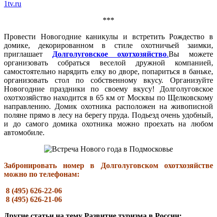
1tv.ru
***
Провести Новогодние каникулы и встретить Рождество в
домике, декорированном в стиле охотничьей заимки,
приглашает
Долголуговское охотхозяйство
.
Вы можете
организовать собраться веселой дружной компанией,
самостоятельно нарядить елку во дворе, попариться в баньке,
организовать стол по собственному вкусу. Организуйте
Новогодние праздники по своему вкусу! Долголуговское
охотхозяйство находится в 65 км от Москвы по Щелковскому
направлению. Домик охотника расположен на живописной
поляне прямо в лесу на берегу пруда. Подьезд очень удобный,
и до самого домика охотника можно проехать на любом
автомобиле.
Забронировать номер в Долголуговском охотхозяйстве
можно по телефонам:
8 (495) 626-22-06
8 (495) 626-21-06
Другие статьи на тему Развитие туризма в России: