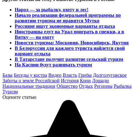
Народ — за рыбалку, охоту и лес!
Начало реализации федеральной программы по
развитию туризма не нравится Мутко
Россияне ищут экономные варианты отдыха
Иностранцы едут на Урал поиграть в снежки, а в
Вятку — на охоту
Новости туризма: Московия, Новосибирск, Якутия
В Белоруссии для каждого туриста найдется свой
вариант отдыха
В Татарстане получит развитие сельский туризм
На Каспии будут развивать туризм
Базы
Беседы у костра
Видео
Власть
Грибы
Долголуговское
Заботы о земле Российской
История
Кони
Лошади
Национальные традиции
Общество
Отдых
Регионы
Рыбалка
Туризм
Оцените статью