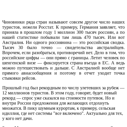
Чиновники ряда стран называют совсем другое число наших
туристов, нежели Росстат. К примеру, Германия заявляет, что
приняла в прошлом году 1 миллион 300 тысяч россиян, а по
нашей статистике побывали там лишь 470 тысяч. Или вот
Австралия. Ни одного россиянина — это российская сводка.
Тысяч 30 было точно — свидетельства австралийцев.
Впрочем, если разобраться, противоречий нет. Дело в том, что
российские цифры — они прямо с границы. Летит человек по
шенгенской визе — фиксируется страна въезда в ЕС. А ведь
можно путешествовать и дальше. С Австралией вообще нет
прямого авиасообщения и поэтому в отчет уходит точка
стыковки рейсов.
Прошлый год был рекордным по числу улетевших за рубеж —
12 миллионов туристов. В этом году, говорят, будет новый
рекорд — спрос уже сказался на стоимости путевок. Но и
внутри России предложения для желающих отдохнуть
множатся. В пику шумным курортам, к примеру, сельская
идиллия, где нет системы "все включено". Актуально для тех,
у кого нет дачи.