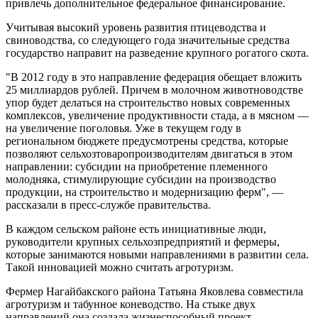
привлечь дополнительное федеральное финансирование.
Учитывая высокий уровень развития птицеводства и
свиноводства, со следующего года значительные средства
государство направит на разведение крупного рогатого скота.
"В 2012 году в это направление федерация обещает вложить
25 миллиардов рублей. Причем в молочном животноводстве
упор будет делаться на строительство новых современных
комплексов, увеличение продуктивности стада, а в мясном —
на увеличение поголовья. Уже в текущем году в
региональном бюджете предусмотрены средства, которые
позволяют сельхозтоваропроизводителям двигаться в этом
направлении: субсидии на приобретение племенного
молодняка, стимулирующие субсидии на производство
продукции, на строительство и модернизацию ферм", —
рассказали в пресс-службе правительства.
В каждом сельском районе есть инициативные люди,
руководители крупных сельхозпредприятий и фермеры,
которые занимаются новыми направлениями в развитии села.
Такой инновацией можно считать агротуризм.
Фермер Нагайбакского района Татьяна Яковлева совместила
агротуризм и табунное коневодство. На стыке двух
направлений она создала жизнеспособный проект.