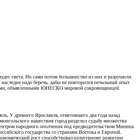
чудес света. Но сами потом большинство из них и разрушили.
 наследие надо беречь, дабы не повторился печальный опыт
ктами, объявленными ЮНЕСКО мировой сокровищницей.
ль. У древнего Ярославля, отметившего два года назад
о-монгольского нашествия город разделил судьбу множества
л центром народного ополчения под предводительством Минина
оссийского государства со странами Востока и Европой.
экономический рост способствовал культурному развитию