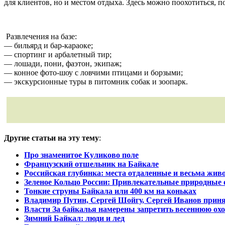
для клиентов, но и местом отдыха. Здесь можно поохотиться, п
Развлечения на базе:
— бильярд и бар-караоке;
— спортинг и арбалетный тир;
— лошади, пони, фаэтон, экипаж;
— конное фото-шоу с ловчими птицами и борзыми;
— экскурсионные туры в питомник собак и зоопарк.
Другие статьи на эту тему
:
Про знаменитое Куликово поле
Французский отшельник на Байкале
Российская глубинка: места отдаленные и весьма жив
Зеленое Кольцо России: Привлекательные природные 
Тонкие струны Байкала или 400 км на коньках
Владимир Путин, Сергей Шойгу, Сергей Иванов приня
Власти За байкалья намерены запретить весеннюю охо
Зимний Байкал: люди и лед