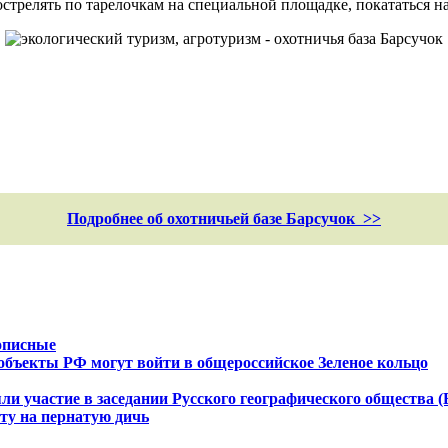
острелять по тарелочкам на специальной площадке, покататься на
Подробнее об охотничьей базе Барсучок >>
описные
объекты РФ могут войти в общероссийское Зеленое кольцо
ли участие в заседании Русского географического общества
ту на пернатую дичь