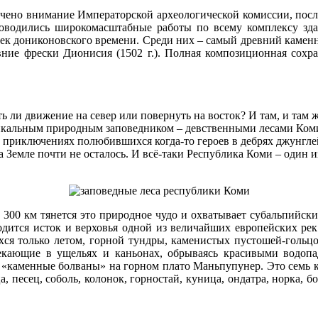
ено внимание Императорской археологической комиссии, после
оводились широкомасштабные работы по всему комплексу зда
оек дониконовского времени. Среди них – самый древний каменн
ревние фрески Дионисия (1502 г.). Полная композиционная сохр
 ли движение на север или повернуть на восток? И там, и там ж
никальным природным заповедником – девственными лесами Коми
х приключениях полюбившихся когда-то героев в дебрях джунгл
на Земле почти не осталось. И всё-таки Республика Коми – один
 300 км тянется это природное чудо и охватывает субальпийск
одится исток и верховья одной из величайших европейских рек 
ся только летом, горной тундры, каменистых пустошей-гольц
текающие в ущельях и каньонах, обрываясь красивыми водоп
 «каменные болваны» на горном плато Маньпупунер. Это семь к
ца, песец, соболь, колонок, горностай, куница, ондатра, норка,