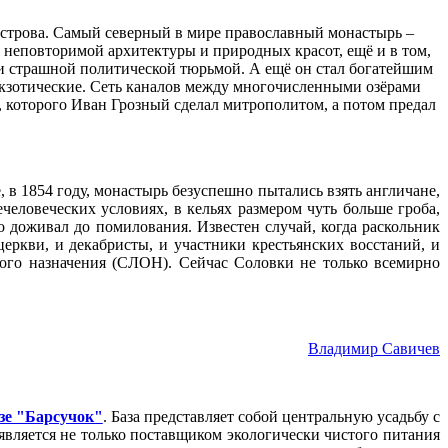
 острова. Самый северный в мире православный монастырь –
 неповторимой архитектуры и природных красот, ещё и в том,
 и страшной политической тюрьмой. А ещё он стал богатейшим
кзотические. Сеть каналов между многочисленными озёрами
которого Иван Грозный сделал митрополитом, а потом предал
в 1854 году, монастырь безуспешно пытались взять англичане,
еловеческих условиях, в кельях размером чуть больше гроба,
 доживал до помилования. Известен случай, когда раскольник
ркви, и декабристы, и участники крестьянских восстаний, и
ого назначения (СЛОН). Сейчас Соловки не только всемирно
Владимир Савичев
зе "Барсучок"
. База представляет собой центральную усадьбу с
является не только поставщиком экологически чистого питания