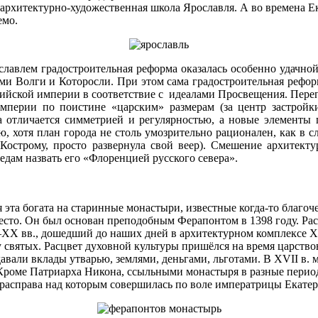
ая архитектурно-художественная школа Ярославля. А во времена
емо.
лавлем градостроительная реформа оказалась особенно удачной 
и Волги и Которосли. При этом сама градостроительная реформ
сийской империи в соответствие с идеалами Просвещения. Пере
мперии по поистине «царским» размерам (за центр застройки
ка отличается симметрией и регулярностью, а новые элементы 
ю, хотя план города не столь умозрительно рационален, как в с
ь Кострому, просто развернула свой веер). Смешение архитект
дам назвать его «Флоренцией русского севера».
 эта богата на старинные монастыри, известные когда-то благо
есто. Он был основан преподобным Ферапонтом в 1398 году. Рас
XX вв., дошедший до наших дней в архитектурном комплексе XV
 святых. Расцвет духовной культуры пришёлся на время царствов
давали вклады утварью, землями, деньгами, льготами. В XVII в
. Кроме Патриарха Никона, ссыльными монастыря в разные пер
расправа над которым совершилась по воле императрицы Екатер