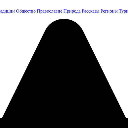
радиции
Общество
Православие
Природа
Рассказы
Регионы
Тур