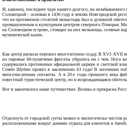
И, наконец, последнее чудо нашего долгого, но незабываемог
Соловецкий – основан в 1436 году в землях Новгородской рес
что на протяжении столетий монастырь был и духовной обите
промышленным и культурным центром северного Поморья. Мон
на Соловецком острове, стоящие на них мельницы, соляные в
мученической казни.
Как центр раскола пережил многолетнюю осаду. В XVI–XVII ве
но паровые 60-пушечные фрегаты убрались ни с чем. Нога за
содержались противники официальной церкви и светской влас
Семён Шубин провёл в заключении 63 года! В заточении поб
многочисленные сектанты. А в 20-е годы прошлого века фа
известный туристический центр, но и возрождающаяся обитель
Вот и закончилось наше путешествие. Велика и прекрасна Росс
Отдохнуть от городской суеты можно в экологически чистом р
расположенными вокруг домами отдыха для клиентов и баней. 