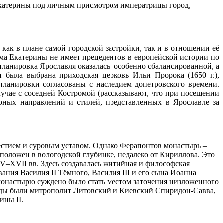
 Екатерины под личным присмотром императрицы город,
как в плане самой городской застройки, так и в отношении её
а Екатерины не имеет прецедентов в европейской истории по
планировка Ярославля оказалась особенно сбалансированной, а
 была выбрана приходская церковь Ильи Пророка (1650 г.),
планировки согласованы с наследием допетровского времени.
лучае с соседней Костромой (рассказывают, что при посещении
урных направлений и стилей, представленных в Ярославле за
честием и суровым уставом. Однако Ферапонтов монастырь –
положен в вологодской глубинке, недалеко от Кириллова. Это
–XVII вв. Здесь создавалась житийная и философская
ания Василия II Тёмного, Василия III и его сына Иоанна
. монастырю суждено было стать местом заточения низложенного
иоды были митрополит Литовский и Киевский Спиридон-Савва,
ины II.