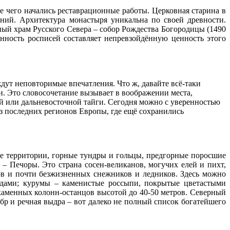
 чего начались реставрационные работы. Церковная старина в
ний. Архитектура монастыря уникальна по своей древности.
ый храм Русского Севера – собор Рождества Богородицы (1490
анность росписей составляет непревзойдённую ценность этого
дут неповторимые впечатления. Что ж, давайте всё-таки
. Это словосочетание вызывает в воображении места,
ей или дальневосточной тайги. Сегодня можно с уверенностью
 из последних регионов Европы, где ещё сохранились
ие территории, горные тундры и гольцы, предгорные поросшие
– Печоры. Это страна сосен-великанов, могучих елей и пихт,
ов и почти безжизненных снежников и ледников. Здесь можно
адами; курумы – каменистые россыпи, покрытые цветастыми
аменных колонн-останцов высотой до 40-50 метров. Северный
 бобр и речная выдра – вот далеко не полный список богатейшего