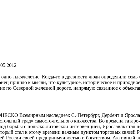
.05.2012
одно тысячелетие. Когда-то в древности люди определили семь 
нец пришло к мысли, что культурное, историческое и природное
ие по Северной железной дороге, напрямую связанное с объе
ЮНЕСКО Всемирным наследием: С.-Петербург, Дербент и Ярослав
 «стольный град» самостоятельного княжества. Во времена татар
ериод борьбы с польско-литовской интервенцией, Ярославль ста
который стал к этому времени важным пунктом торговых связей Р
всей России своей предприимчивостью и богатством. Активный 