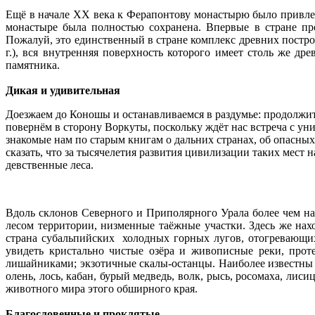
Ещё в начале XX века к Ферапонтову монастырю было привлеч
монастыре была полностью сохранена. Впервые в стране пр
Пожалуй, это единственный в стране комплекс древних постр
г.), вся внутренняя поверхность которого имеет столь же д
памятника.
Дикая и удивительная
Доезжаем до Коношы и останавливаемся в раздумье: продолжить
повернём в сторону Воркуты, поскольку ждёт нас встреча с у
знакомые нам по старым книгам о дальних странах, об опасны
сказать, что за тысячелетия развития цивилизации таких мест 
девственные леса.
Вдоль склонов Северного и Приполярного Урала более чем на
лесом территории, низменные таёжные участки. Здесь же нах
страна субальпийских холодных горных лугов, отогревающих
увидеть кристально чистые озёра и живописные реки, про
лишайниками; экзотичные скалы-останцы. Наиболее известны
олень, лось, кабан, бурый медведь, волк, рысь, росомаха, лиси
животного мира этого обширного края.
Благословенные и проклятые