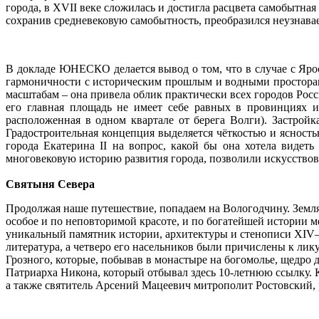
города, в XVII веке сложилась и достигла расцвета самобытн
сохранив средневековую самобытность, преобразился неузнава
В докладе ЮНЕСКО делается вывод о том, что в случае с Ярос
гармоничности с историческим прошлым и водными просторам
масштабам – она привела облик практически всех городов Рос
его главная площадь не имеет себе равных в провинциях и
расположенная в одном квартале от берега Волги). Застрой
Градостроительная концепция выделяется чёткостью и ясность
города Екатерина II на вопрос, какой бы она хотела видет
многовековую историю развития города, позволили искусствове
Святыня Севера
Продолжая наше путешествие, попадаем на Вологодчину. Земля
особое и по неповторимой красоте, и по богатейшей истории м
уникальный памятник истории, архитектуры и стенописи XIV–
литература, а четверо его насельников были причислены к лику
Грозного, которые, побывав в монастыре на богомолье, щедро 
Патриарха Никона, который отбывал здесь 10-летнюю ссылку
а также святитель Арсений Мацеевич митрополит Ростовский, 