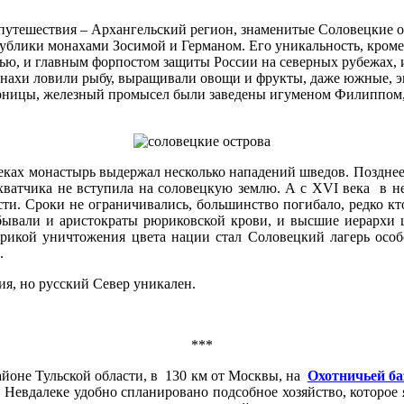
о путешествия – Архангельский регион, знаменитые Соловецкие
публики монахами Зосимой и Германом. Его уникальность, кроме
лью, и главным форпостом защиты России на северных рубежах,
ахи ловили рыбу, выращивали овощи и фрукты, даже южные, э
арницы, железный промысел были заведены игуменом Филиппом, 
ках монастырь выдержал несколько нападений шведов. Позднее, 
хватчика не вступила на соловецкую землю. А с XVI века в неч
ти. Сроки не ограничивались, большинство погибало, редко кто
ывали и аристократы рюриковской крови, и высшие иерархи це
брикой уничтожения цвета нации стал Соловецкий лагерь особ
.
ия, но русский Север уникален.
***
айоне Тульской области, в 130 км от Москвы, на
Охотничьей ба
Невдалеке удобно спланировано подсобное хозяйство, которое 