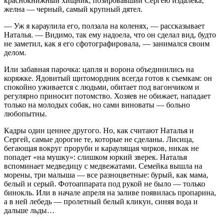
краснокнижный хищник, позировавший Сергею издалека;
желна — черный, самый крупный дятел.
— Уж я караулила его, ползала на коленях, — рассказывает
Наталья. — Видимо, так ему надоела, что он сделал вид, будто
не заметил, как я его сфотографировала, — занимался своим
делом.
Или забавная парочка: цапля и ворона объединились на
коряжке. Ядовитый щитомордник всегда готов к съемкам: он
спокойно уживается с людьми, обитает под вагончиком и
регулярно приносит потомство. Хозяев не обижает, нападает
только на молодых собак, но сами виноваты — больно
любопытны.
Кадры один ценнее другого. Но, как считают Наталья и
Сергей, самые дорогие те, которые не сделаны. Лисица,
бегающая вокруг проруби и караулящая чирков, никак не
попадет «на мушку»: слишком юркий зверек. Наталья
вспоминает медведицу с медвежатами. Семейка вышла на
морены, три малыша — все разноцветные: бурый, как мама,
белый и серый. Фотоаппарата под рукой не было — только
бинокль. Или в начале апреля на заливе появилась пропарина,
а в ней лебедь — пролетный белый кликун, синяя вода и
дальше льды…