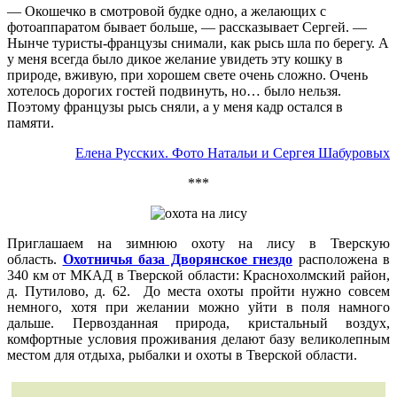
— Окошечко в смотровой будке одно, а желающих с
фотоаппаратом бывает больше, — рассказывает Сергей. —
Нынче туристы-французы снимали, как рысь шла по берегу. А
у меня всегда было дикое желание увидеть эту кошку в
природе, вживую, при хорошем свете очень сложно. Очень
хотелось дорогих гостей подвинуть, но… было нельзя.
Поэтому французы рысь сняли, а у меня кадр остался в
памяти.
Елена Русских. Фото Натальи и Сергея Шабуровых
***
Приглашаем на зимнюю охоту на лису в Тверскую
область.
Охотничья база Дворянское гнездо
расположена в
340 км от МКАД в Тверской области: Краснохолмский район,
д. Путилово, д. 62. До места охоты пройти нужно совсем
немного, хотя при желании можно уйти в поля намного
дальше. Первозданная природа, кристальный воздух,
комфортные условия проживания делают базу великолепным
местом для отдыха, рыбалки и охоты в Тверской области.