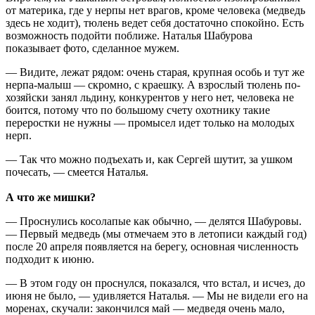
от материка, где у нерпы нет врагов, кроме человека (медведь
здесь не ходит), тюлень ведет себя достаточно спокойно. Есть
возможность подойти поближе. Наталья Шабурова
показывает фото, сделанное мужем.
— Видите, лежат рядом: очень старая, крупная особь и тут же
нерпа-малыш — скромно, с краешку. А взрослый тюлень по-
хозяйски занял льдину, конкурентов у него нет, человека не
боится, потому что по большому счету охотнику такие
переростки не нужны — промысел идет только на молодых
нерп.
— Так что можно подъехать и, как Сергей шутит, за ушком
почесать, — смеется Наталья.
А что же мишки?
— Проснулись косолапые как обычно, — делятся Шабуровы.
— Первый медведь (мы отмечаем это в летописи каждый год)
после 20 апреля появляется на берегу, основная численность
подходит к июню.
— В этом году он проснулся, показался, что встал, и исчез, до
июня не было, — удивляется Наталья. — Мы не видели его на
моренах, скучали: закончился май — медведя очень мало,