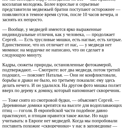
косолапая молодежь. Более взрослые и серьезные
представители медвежьей братии поступают осторожнее —
появляются в темное время суток, после 10 часов вечера, и
заснять их непросто.
— Вообще, у медведей имеются ярко выраженные
индивидуальные отличия, как у человека, — продолжает
Сергей. — Есть трусливые мишки, есть наглые, есть хитрые.
Единственное, что их отличает от нас, — у медведя нет
мимики: на мордочке не написано, что он сделает в
следующую минуту.
Кадры, сюжеты природы, остановленные фотокамерой,
подтверждают. — Смотрите: вот два медведя, потом третий
подошел, — поясняет Наталья. — Они не конфликтовали,
борьбы и драки не было, но третьему показали: ему здесь
делать нечего. И он удалился. На другом фото мишка ползет
вверх по дереву к домику, который напоминает скворечник.
— Тоже снято из смотровой будки, — объясняет Сергей. —
Деревянные домики крепятся на высоте для водоплавающих
птиц — гоголя. В европейской части подобное давно
практикуют, и птицам нравится такое жилье. Но надо
учитывать: в Европе нет медведей. Когда мы попробовали
поставить похожие «скворечники» у нас в заповеднике —