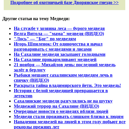
Подробнее об охотничьей базе Дворянское гнездо >>
Другие статьи на тему Медведи:
На службе у хозяина леса — бурого медведя
Велга Витола — "мама" медведя (ВИДЕО)
"Лось" — "Бог" по медведям
Игорь Шпиленок: От одиночества я начал
разговаривать с медведями и лисами
На Сахалине медведи засыпают голодными
На Сахалине прикармливают медведей
21 ноября — Михайлов день: последний медведь
залёг в берлогу
Рыбаки мешают сахалинским медведям лечь в
спячку (ВИДЕО)
Раскрыта тайна владимирского йети. Это медведь!
История с белой медведицей превращается в
детектив
Сахалинские медведи разгулялись не на шутку
Медвежий террор на Сахалине (ВИДЕО)
Очередные новости о медведях вблизи людей
Медведи стали проживать слишком близко к людям
Нападения медведей на людей в этом году побьют все
рекорды прежних лет