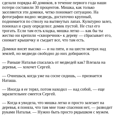
сделали порядка 40 домиков, в течение первого года наши
потери составили 30 процентов. Мишка, как только
заселяются эти домики, четко понимает ситуацию. На
фотографии видно: медведь, достаточно крупный,
поднимается по стволу на вытянутых лапах. Культурно залез,
понюхал и сразу определил: домик пустой. Не стал его
трогать. Если там есть кладка, мишка легко — как бы ты
жестко ни крепили «скворечник» к дереву — сбрасывает его,
снимает крышечку и съедает все, что там есть.
Домики висят высоко — и на пяти, и на шести метрах над
землей, но медведи свободно до них добираются.
— Раньше Наталья спасалась от медведей как? Влезала на
деревья, — хохочет Сергей.
— Очнешься, когда уже на сосне сидишь, — признается
Наташа.
— Иногда я ее терял, потом находил — над собой, — еще
заразительнее смеется Сергей.
— Когда я увидела, что мишка легко и просто залезает на
деревья, я поняла, что там мне тоже спасения нет, — разводит
руками Наталья. — Нужно быть просто рядышком с мужем.