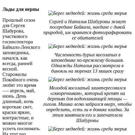
Льды для нерпы
Прошлый сезон
Сергей и Наталья Шабуровы живут
для Сергея
посередине Байкала, наедине с дикой
Шабурова,
природой, им нравится фотографировать
участкового
ее обитателей
госинспектора
Байкало-Ленского
заповедника,
Численность бурых косолапых в
начался, как
заповеднике по-прежнему большая.
всегда, ранней
Однажды Наталья рассмотрела в
весной.
бинокль на моренах 13 мишек сразу
Старожилы
Покойного очень
любят это время
Молодой косолапый заинтересовался
—- апрель, май,
«скворечником», который крепят на
июнь. День
деревьях для водоплавающей птицы —
длинный, ночь
гоголя. Мишка легко забрался вверх, чтобы
короткая: свет,
определить, есть ли в домике кладка. За
краски яркие,
этим занятием его и запечатлели
контрастные, и
Шабуровы
можно многое
успеть поснимать.
На этот раз