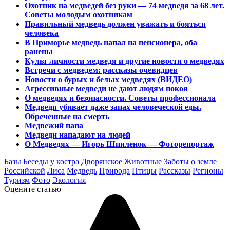
Охотник на медведей без руки — 74 медведя за 68 лет.
Советы молодым охотникам
Правильный медведь должен уважать и бояться
человека
В Приморье медведь напал на пенсионера, оба
ранены
Культ личности медведя и другие новости о медведях
Встречи с медведем: рассказы очевидцев
Новости о бурых и белых медведях (ВИДЕО)
Агрессивные медведи не дают людям покоя
О медведях и безопасности. Советы профессионала
Медведя убивает даже запах человеческой еды.
Обреченные на смерть
Медвежий папа
Медведи нападают на людей
О Медведях — Игорь Шпиленок — Фоторепортаж
Базы
Беседы у костра
Дворянское
Животные
Заботы о земле
Российской
Лиса
Медведь
Природа
Птицы
Рассказы
Регионы
Туризм
Фото
Экология
Оцените статью