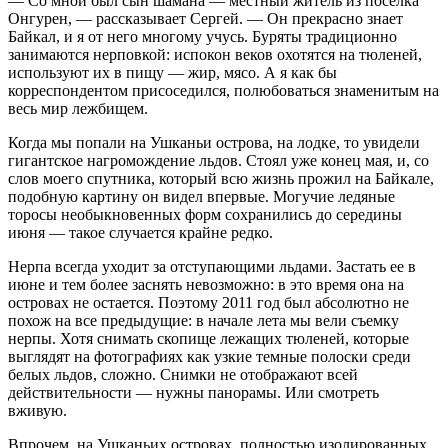
— Со мной был сын шамана — местный житель из поселка
Онгурен, — рассказывает Сергей. — Он прекрасно знает
Байкал, и я от него многому учусь. Буряты традиционно
занимаются нерповкой: испокон веков охотятся на тюленей,
используют их в пищу — жир, мясо. А я как бы
корреспондентом присоседился, полюбоваться знаменитым на
весь мир лежбищем.
Когда мы попали на Ушканьи острова, на лодке, то увидели
гигантское нагромождение льдов. Стоял уже конец мая, и, со
слов моего спутника, который всю жизнь прожил на Байкале,
подобную картину он видел впервые. Могучие ледяные
торосы необыкновенных форм сохранились до середины
июня — такое случается крайне редко.
Нерпа всегда уходит за отступающими льдами. Застать ее в
июне и тем более заснять невозможно: в это время она на
островах не остается. Поэтому 2011 год был абсолютно не
похож на все предыдущие: в начале лета мы вели съемку
нерпы. Хотя снимать скопище лежащих тюленей, которые
выглядят на фотографиях как узкие темные полоски среди
белых льдов, сложно. Снимки не отображают всей
действительности — нужны панорамы. Или смотреть
вживую.
Впрочем, на Ушканьих островах, полностью изолированных