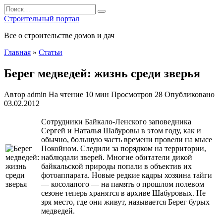
Перейти
Search
к
for:
Строительный портал
содержанию
Все о строительстве домов и дач
Главная
»
Статьи
Берег медведей: жизнь среди зверья
Автор
admin
На чтение
10 мин
Просмотров
28
Опубликовано
03.02.2012
Сотрудники Байкало-Ленского заповедника
Сергей и Наталья Шабуровы в этом году, как и
обычно, большую часть времени провели на мысе
Покойном. Следили за порядком на территории,
наблюдали зверей. Многие обитатели дикой
байкальской природы попали в объектив их
фотоаппарата. Новые редкие кадры хозяина тайги
— косолапого — на память
о прошлом полевом
сезоне теперь хранятся в архиве Шабуровых. Не
зря место, где они живут, называется Берег бурых
медведей.