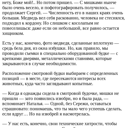
нету, Боже мой!.. Но потом пришел. — С мишками нынче
было очень весело, и пофотографировать получилось, —
продолжает Сергей. — Численность его в наших краях очень
большая. Медведь вел себя раскованно, человека не стеснялся,
подходил к кордону. Но слишком с косолапым не
повеселишься: даже если он небольшой, все равно остается
хищником.
Есть у нас, конечно, фото медведя, сделанные вплотную —
средь бела дня, из окна избушки. Но, как правило, мы
проводили съемки в специально оборудованной будке — с
крепкими дверями, металлическими ставнями, которые
закрываются в случае необходимости.
Расположение смотровой будки выбираем с определенных
позиций — в месте, где пересекаются интересы всех
животных, куда часто заглядывают копытные.
— Когда я однажды сидела в смотровой будочке, мишки не
пришли — зато появились изюбри, но я была рада, —
вспоминает Наталья. — Одной, без Сережи, оставаться
страшновато: понимаешь, что ты мало чего успеешь сделать,
если вдруг… Но на изюбрей я насмотрелась.
— У нас есть, конечно, свои технические хитрости, чтобы