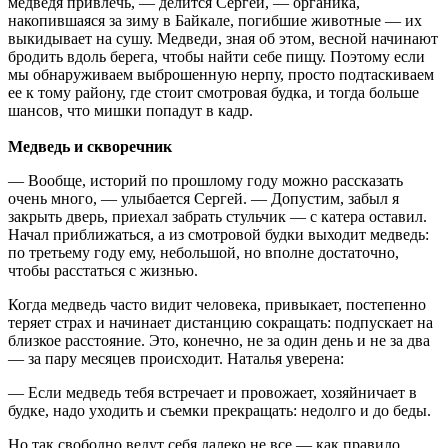
медведя привлечь, — делится Сергей, — органика,
накопившаяся за зиму в Байкале, погибшие животные — их
выкидывает на сушу. Медведи, зная об этом, весной начинают
бродить вдоль берега, чтобы найти себе пищу. Поэтому если
мы обнаруживаем выброшенную нерпу, просто подтаскиваем
ее к тому району, где стоит смотровая будка, и тогда больше
шансов, что мишки попадут в кадр.
Медведь и скворечник
— Вообще, историй по прошлому году можно рассказать
очень много, — улыбается Сергей. — Допустим, забыл я
закрыть дверь, приехал забрать стульчик — с катера оставил.
Начал приближаться, а из смотровой будки выходит медведь:
по третьему году ему, небольшой, но вполне достаточно,
чтобы расстаться с жизнью.
Когда медведь часто видит человека, привыкает, постепенно
теряет страх и начинает дистанцию сокращать: подпускает на
близкое расстояние. Это, конечно, не за один день и не за два
— за пару месяцев происходит. Наталья уверена:
— Если медведь тебя встречает и провожает, хозяйничает в
будке, надо уходить и съемки прекращать: недолго и до беды.
Но так свободно ведут себя далеко не все — как правило,