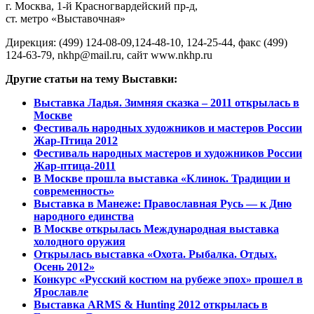
г. Москва, 1-й Красногвардейский пр-д,
ст. метро «Выставочная»
Дирекция: (499) 124-08-09,124-48-10, 124-25-44, факс (499)
124-63-79, nkhp@mail.ru, сайт www.nkhp.ru
Другие статьи на тему Выставки:
Выставка Ладья. Зимняя сказка – 2011 открылась в
Москве
Фестиваль народных художников и мастеров России
Жар-Птица
2012
Фестиваль народных мастеров и художников России
Жар-птица
-2011
В Москве прошла выставка «Клинок. Традиции и
современность»
Выставка в Манеже: Православная Русь — к Дню
народного единства
В Москве открылась Международная выставка
холодного оружия
Открылась выставка «Охота. Рыбалка. Отдых.
Осень 2012»
Конкурс «Русский костюм на рубеже эпох» прошел в
Ярославле
Выставка ARMS & Hunting 2012 открылась в