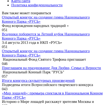
Карта сайта
Политика конфиденциальности
Вам также может понравиться
Открытый конкурс на создание гимна Национального
Конного Парка «РУСЬ»
Фонд возрождения народных традиций «
0
51
Всадники поборются за Летний кубок Национального
Конного Парка «РУСЬ»
3-4 августа 2013 года в НКП «РУСЬ»
0
51
Открытый конкурс на создание гимна Национального
Конного Парка «РУСЬ»
Национальный Фонд Святого Трифона приглашает
0
46
Приглашаем на празднование Дня Любви, Семьи и Верности
Национальный Конный Парк "РУСЬ"
0
57
Итоги конкурса скульптурных произведений
Подведены итоги Всероссийского творческого конкурса
0
43
«Мир лошадей»: премьера спектакля в Национальном Конном
Парке «РУСЬ»
Историю о Мире лошадей расскажут зрителям Москвы и