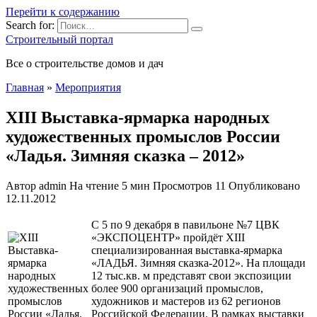
Перейти к содержанию
Search for:
Строительный портал
Все о строительстве домов и дач
Главная
»
Мероприятия
XIII Выставка-ярмарка народных
художественных промыслов России
«Ладья. Зимняя сказка – 2012»
Автор
admin
На чтение
5 мин
Просмотров
11
Опубликовано
12.11.2012
С 5 по 9 декабря в павильоне №7 ЦВК
«ЭКСПОЦЕНТР» пройдёт XIII
специализированная выставка-ярмарка
«ЛАДЬЯ. Зимняя сказка-2012». На площади
12 тыс.кв. м представят свои экспозиции
более 900 организаций промыслов,
художников и мастеров из 62 регионов
Российской Федерации. В рамках выставки