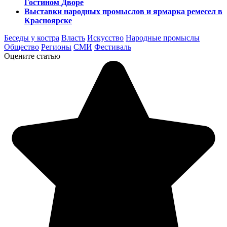
Гостином Дворе
Выставки народных промыслов и ярмарка ремесел в
Красноярске
Беседы у костра
Власть
Искусство
Народные промыслы
Общество
Регионы
СМИ
Фестиваль
Оцените статью