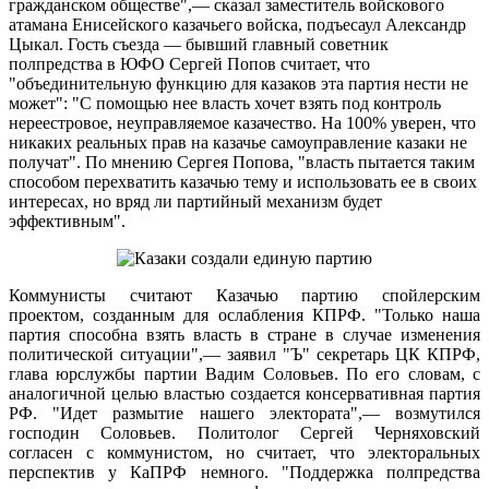
гражданском обществе",— сказал заместитель войскового
атамана Енисейского казачьего войска, подъесаул Александр
Цыкал. Гость съезда — бывший главный советник
полпредства в ЮФО Сергей Попов считает, что
"объединительную функцию для казаков эта партия нести не
может": "С помощью нее власть хочет взять под контроль
нереестровое, неуправляемое казачество. На 100% уверен, что
никаких реальных прав на казачье самоуправление казаки не
получат". По мнению Сергея Попова, "власть пытается таким
способом перехватить казачью тему и использовать ее в своих
интересах, но вряд ли партийный механизм будет
эффективным".
Коммунисты считают Казачью партию спойлерским
проектом, созданным для ослабления КПРФ. "Только наша
партия способна взять власть в стране в случае изменения
политической ситуации",— заявил "Ъ" секретарь ЦК КПРФ,
глава юрслужбы партии Вадим Соловьев. По его словам, с
аналогичной целью властью создается консервативная партия
РФ. "Идет размытие нашего электората",— возмутился
господин Соловьев. Политолог Сергей Черняховский
согласен с коммунистом, но считает, что электоральных
перспектив у КаПРФ немного. "Поддержка полпредства