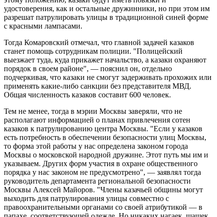
удостоверения, как и остальные дружинники, но при этом им
разрешат патрулировать улицы в традиционной синей форме
с красными лампасами.
Тогда Комаровский отмечал, что главной задачей казаков
станет помощь сотрудникам полиции. "Полицейский
выезжает туда, куда прикажет начальство, а казаки охраняют
порядок в своем районе", — пояснил он, отдельно
подчеркивая, что казаки не смогут задерживать прохожих или
применять какие-либо санкции без представителя МВД.
Общая численность казаков составит 600 человек.
Тем не менее, тогда в мэрии Москвы заверяли, что не
располагают информацией о планах привлечения сотен
казаков к патрулированию центра Москвы. "Если у казаков
есть потребность в обеспечении безопасности улиц Москвы,
то форма этой работы у нас определена законом города
Москвы о московской народной дружине. Этот путь мы им и
указываем. Других форм участия в охране общественного
порядка у нас законом не предусмотрено", — заявлял тогда
руководитель департамента региональной безопасности
Москвы Алексей Майоров. "Члены казачьей общины могут
выходить для патрулирования улицы совместно с
правоохранительными органами со своей атрибутикой — в
папахе, соответствующей одежде. Но никаких нагаек, шашек