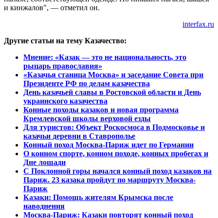
и кинжалов", — отметил он.
interfax.ru
Другие статьи на тему Казачество:
Мнение: «Казак — это не национальность, это
рыцарь православия»
«Казачья станица Москва» и заседание Совета при
Президенте РФ по делам казачества
День казачьей славы в Ростовской области и День
украинского казачества
Конные походы казаков и новая программа
Кремлевской школы верховой езды
Для туристов: Объект Роскосмоса в Подмосковье и
казачьи деревни в Ставрополье
Конный поход Москва-Париж идет по Германии
О конном спорте, конном походе, конных пробегах и
Дне лошади
С Поклонной горы начался конный поход казаков на
Париж. 23 казака пройдут по маршруту Москва-
Париж
Казаки: Помощь жителям Крымска после
наводнения
Москва-Париж: Казаки повторят конный поход