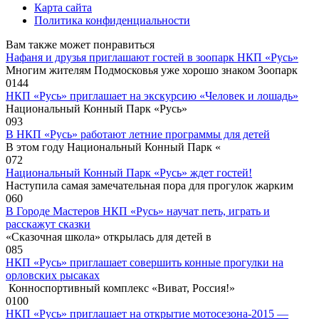
Карта сайта
Политика конфиденциальности
Вам также может понравиться
Нафаня и друзья приглашают гостей в зоопарк НКП «Русь»
Многим жителям Подмосковья уже хорошо знаком Зоопарк
0
144
НКП «Русь» приглашает на экскурсию «Человек и лошадь»
Национальный Конный Парк «Русь»
0
93
В НКП «Русь» работают летние программы для детей
В этом году Национальный Конный Парк «
0
72
Национальный Конный Парк «Русь» ждет гостей!
Наступила самая замечательная пора для прогулок жарким
0
60
В Городе Мастеров НКП «Русь» научат петь, играть и
расскажут сказки
«Сказочная школа» открылась для детей в
0
85
НКП «Русь» приглашает совершить конные прогулки на
орловских рысаках
Конноспортивный комплекс «Виват, Россия!»
0
100
НКП «Русь» приглашает на открытие мотосезона-2015 —