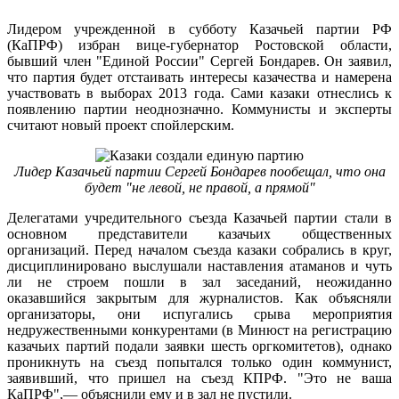
Лидером учрежденной в субботу Казачьей партии РФ
(КаПРФ) избран вице-губернатор Ростовской области,
бывший член "Единой России" Сергей Бондарев. Он заявил,
что партия будет отстаивать интересы казачества и намерена
участвовать в выборах 2013 года. Сами казаки отнеслись к
появлению партии неоднозначно. Коммунисты и эксперты
считают новый проект спойлерским.
Лидер Казачьей партии Сергей Бондарев пообещал, что она
будет "не левой, не правой, а прямой"
Делегатами учредительного съезда Казачьей партии стали в
основном представители казачьих общественных
организаций. Перед началом съезда казаки собрались в круг,
дисциплинировано выслушали наставления атаманов и чуть
ли не строем пошли в зал заседаний, неожиданно
оказавшийся закрытым для журналистов. Как объясняли
организаторы, они испугались срыва мероприятия
недружественными конкурентами (в Минюст на регистрацию
казачьих партий подали заявки шесть оргкомитетов), однако
проникнуть на съезд попытался только один коммунист,
заявивший, что пришел на съезд КПРФ. "Это не ваша
КаПРФ",— объяснили ему и в зал не пустили.