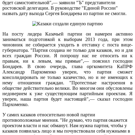
будет самостоятельной",— заявили "Ъ" представители
ростовской делегации. В руководстве "Единой России"
назвать дату выхода Сергея Бондарева из партии не смогли.
На посту лидера Казачьей партии он намерен активно
заниматься подготовкой к выборам 2013 года, при этом
чиновник не собирается уходить в отставку с поста вице-
губернатора. "Партия создана не только для казаков, но и для
всех граждан России. Я попрошу нас не относить ни к
правым, ни к левым, мы прямые",— пояснил господин
Бондарев. В свою очередь, глава оргкомитета КаПРФ
Александр Пархоменко уверен, что партия сможет
консолидировать не только казачество, но и не имеющих к
нему отношения граждан. "Протестные настроения в
обществе действительно велики. Во многом они обусловлены
недоверием к уже существующим партийным проектам. Я
уверен, наша партия будет настоящей",— сказал господин
Пархоменко.
У самих казаков относительно новой партии
противоположные мнения. "Не думаю, что партия окажется
проектом власти и нас обманут. Нам нужна партия, чтобы у
казаков появилась лицо и мы почувствовали себя нужными в