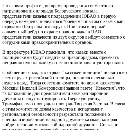
По словам префекта, во время проведения совместного
патрулирования площади Белорусского вокзала
представители казачьих подразделений ЮВАО в первую
очередь намерены поделиться "боевым" опытом с казачьими
отрядами Центрального округа. При этом в первый
совместный рейд по охране правопорядка в ЦАО
представители казачеств из двух округов выйдут совместно с
сотрудниками правоохранительных органов.
В префектуре ЮВАО пояснили, что казаки вместе с
полицейскими будут следить за правопорядком, пресекать
неправильную парковку и несанкционированную торговлю.
Сообщение о том, что отряды "казачьей полиции" появятся во
всех округах российской столицы, появилось несколько
недель назад. Тогда советник комитета по делам казачества
Москвы Николай Комаровский заявил газете "Известия", что
"в ближайшие дни представители казачьей народной
дружины начнут патрулировать Тверскую улицу,
Триумфальную площадь и площадь Тверская Застава. В связи
с этим комитет по делам казачества и департамент
региональной безопасности разработали положение о
специализированной народной дружине казаков, которая
войдет в состав московской народной дружины. Согласно
этому положению, казаки будут иметь повязки и