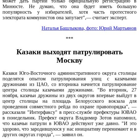
может дать партии только официальную регистрацию в
Минюсте. Не думаю, что она будет иметь большую
популярность у избирателей, хотя часть протестного
электората коммунистов она запутает",— считает эксперт.
Наталья Башлыкова, фото: Юрий Мартьянов
***
Казаки выходят патрулировать
Москву
Казаки Юго-Восточного административного округа столицы
поделятся опытом патрулирования улиц с казачьими
дружинами из ЦАО, со вторника начнется патрулирование
центра столицы казачьими дружинами. "Во вторник, 27
ноября, казачьи дружины из двух округов впервые выйдут в
центр столицы на площадь Белорусского вокзала для
проведения совместного рейда по охране правопорядка", —
рассказали "Интерфаксу" в пресс-службе префектуры ЮВАО
в понедельник. Префект округа Владимир Зотов напомнил,
что казачьи патрули в ЮВАО действуют уже давно. "И это
здорово, что зародившуюся у нас инициативу перенимают и в
других округах города", — заявил он.