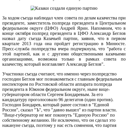
За ходом съезда наблюдал член совета по делам казачества при
президенте, заместитель полпреда президента в Центральном
федеральном округе (ЦФО) Андрей Ярин. Напомним, что в
конце октября полпред президента в ЦФО Александр Беглов
назвал дату съезда Казачьей партии, заявив, что в первом
квартале 2013 года она пройдет регистрацию в Минюсте.
Пресс-служба полпредства вчера подчеркнула, что "работа с
этой партией, как и с другими общественными казачьими
организациями, возможна только в рамках совета по
казачеству, который возглавляет Александр Беглов".
Участники съезда считают, что именно через полпредство
господин Беглов мог познакомиться с главным федеральным
инспектором по Ростовской области аппарата полпреда
президента в Южном федеральном округе, ныне вице-
губернатором области Сергеем Бондаревым. За его
кандидатуру проголосовало 96 делегатов (один против).
Господин Бондарев, который ранее состоял в "Единой
России", сказал "Ъ", что "давно вышел" из партии власти.
"Вице-губернатор не мог покинуть "Единую Россию" по
собственному желанию. Не исключено, что он сделал это
накануне съезда, поэтому у нас есть сомнения, что партия