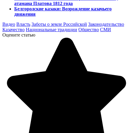
атамана Платова 1812 года
Белгородские казаки: Возрождение казачьего
движения
Видео
Власть
Заботы о земле Российской
Законодательство
Казачество
Национальные традиции
Общество
СМИ
Оцените статью