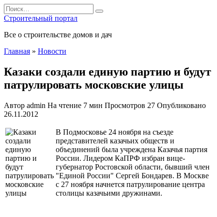
Перейти
Search
к
for:
Строительный портал
содержанию
Все о строительстве домов и дач
Главная
»
Новости
Казаки создали единую партию и будут
патрулировать московские улицы
Автор
admin
На чтение
7 мин
Просмотров
27
Опубликовано
26.11.2012
В Подмосковье 24 ноября на съезде
представителей казачьих обществ и
объединений была учреждена Казачья партия
России. Лидером КаПРФ избран вице-
губернатор Ростовской области, бывший член
"Единой России" Сергей Бондарев. В Москве
с 27 ноября начнется патрулирование центра
столицы казачьими дружинами.