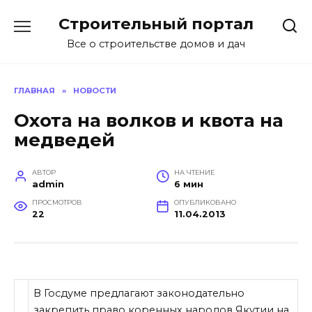
Перейти
Строительный портал
к
содержанию
Все о строительстве домов и дач
ГЛАВНАЯ
»
НОВОСТИ
Охота на волков и квота на
медведей
АВТОР
НА ЧТЕНИЕ
admin
6 мин
ПРОСМОТРОВ
ОПУБЛИКОВАНО
22
11.04.2013
В Госдуме предлагают законодательно
закрепить право коренных народов Якутии на