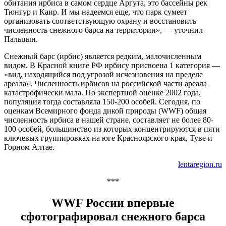
обитания ирбиса в самом сердце Аргута, это бассейны рек
Тюнгур и Каир. И мы надеемся еще, что парк сумеет
организовать соответствующую охрану и восстановить
численность снежного барса на территории», — уточнил
Пальцын.
Снежный барс (ирбис) является редким, малочисленным
видом. В Красной книге РФ ирбису присвоена 1 категория —
«вид, находящийся под угрозой исчезновения на пределе
ареала». Численность ирбисов на российской части ареала
катастрофически мала. По экспертной оценке 2002 года,
популяция тогда составляла 150-200 особей. Сегодня, по
оценкам Всемирного фонда дикой природы (WWF) общая
численность ирбиса в нашей стране, составляет не более 80-
100 особей, большинство из которых концентрируются в пяти
ключевых группировках на юге Красноярского края, Туве и
Горном Алтае.
lentaregion.ru
***
WWF России впервые
сфотографировал снежного барса