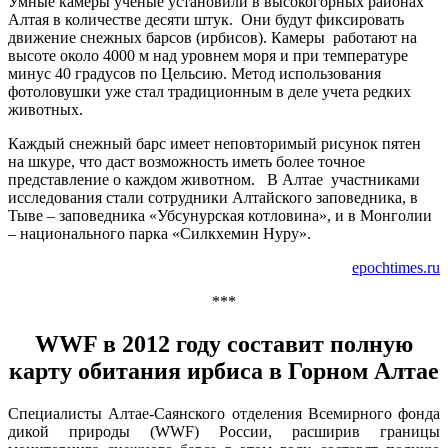
Умные камеры ученые установили в высокогорных районах
Алтая в количестве десяти штук. Они будут фиксировать
движение снежных барсов (ирбисов). Камеры работают на
высоте около 4000 м над уровнем моря и при температуре
минус 40 градусов по Цельсию. Метод использования
фотоловушки уже стал традиционным в деле учета редких
животных.
Каждый снежный барс имеет неповторимый рисунок пятен
на шкуре, что даст возможность иметь более точное
представление о каждом животном. В Алтае участниками
исследования стали сотрудники Алтайского заповедника, в
Тыве – заповедника «Убсунурская котловина», и в Монголии
– национального парка «Силкхемин Нуру».
epochtimes.ru
***
WWF в 2012 году составит полную
карту обитания ирбиса в Горном Алтае
Специалисты Алтае-Саянского отделения Всемирного фонда
дикой природы (WWF) России, расширив границы