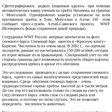
Сфотографировать редких хищников удалось при помощи
автоматических камер ученым на хребте Чихачева, на границе
с Монголией. Одновременно камеры установили на всем
протяжении хребта: в Туве, Монголии и Алтае. Об этом
сообщает пресс-служба Алтай-Саянского проекта WWF
(Всемирного фонда сохранения дикой природы).
Сотрудники WWF России впервые запечатлели на фото
снежного барса. Снежный барс занесен в «Красную книгу»
Бурятии. Численность их очень мала. В 2002 г., по оценкам
экспертов, раньше их насчитывалось 150-200 особей, сегодня
их втрое меньше из-за браконьеров. Синхронный учет по обе
стороны границы даст возможность получить общую картину
распределения ирбиса в ареале его обитания.
Это исследование проводится с целью сохранения снежного
барса, одного из самых малоизученных представителей вида
кошачьих. Среда обитания снежных барсов – очень
труднодоступные горные хребты высотой до 4 тысяч метров.
До сих пор его распознавали только по следам на снегу, но
след снежного барса очень схож со следами рыси или
росомахи, и поэтому их легко спутать. Это не позволяет
определить численность животных.