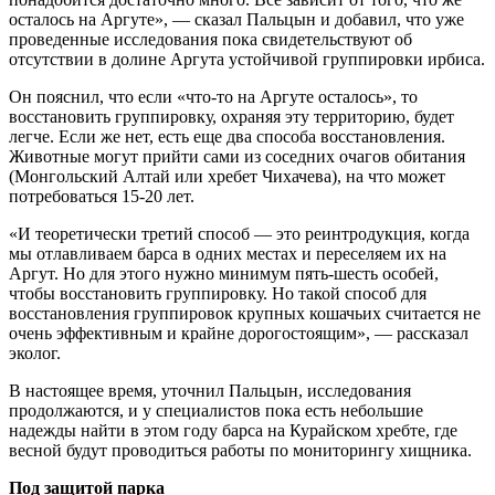
осталось на Аргуте», — сказал Пальцын и добавил, что уже
проведенные исследования пока свидетельствуют об
отсутствии в долине Аргута устойчивой группировки ирбиса.
Он пояснил, что если «что-то на Аргуте осталось», то
восстановить группировку, охраняя эту территорию, будет
легче. Если же нет, есть еще два способа восстановления.
Животные могут прийти сами из соседних очагов обитания
(Монгольский Алтай или хребет Чихачева), на что может
потребоваться 15-20 лет.
«И теоретически третий способ — это реинтродукция, когда
мы отлавливаем барса в одних местах и переселяем их на
Аргут. Но для этого нужно минимум пять-шесть особей,
чтобы восстановить группировку. Но такой способ для
восстановления группировок крупных кошачьих считается не
очень эффективным и крайне дорогостоящим», — рассказал
эколог.
В настоящее время, уточнил Пальцын, исследования
продолжаются, и у специалистов пока есть небольшие
надежды найти в этом году барса на Курайском хребте, где
весной будут проводиться работы по мониторингу хищника.
Под защитой парка