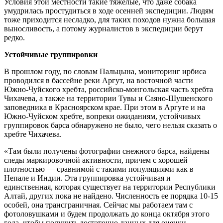
Условия этой местности такие тяжелые, что даже собака
умудрилась простудиться в ходе осенней экспедиции. Людям
тоже приходится несладко, для таких походов нужна большая
выносливость, а потому журналистов в экспедиции берут
редко.
Устойчивые группировки
В прошлом году, по словам Пальцына, мониторинг ирбиса
проводился в бассейне реки Аргут, на восточной части
Южно-Чуйского хребта, российско-монгольская часть хребта
Чихачева, а также на территории Тувы и Саяно-Шушенского
заповедника в Красноярском крае. При этом в Аргуте и на
Южно-Чуйском хребте, вопреки ожиданиям, устойчивых
группировок барса обнаружено не было, чего нельзя сказать о
хребте Чихачева.
«Там были получены фотографии снежного барса, найдены
следы маркировочной активности, причем с хорошей
плотностью — сравнимой с такими популяциями как в
Непале и Индии. Эта группировка устойчивая и
единственная, которая существует на территории Республики
Алтай, других пока не найдено. Численность ее порядка 10-15
особей, она трансграничная. Сейчас мы работаем там с
фотоловушками и будем продолжать до конца октября этого
года, чтобы получить достаточно данных для оценки