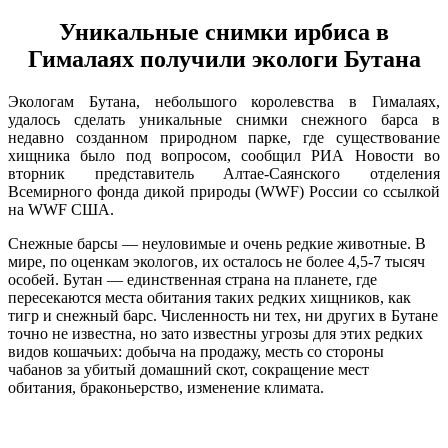
Уникальные снимки ирбиса в
Гималаях получили экологи Бутана
Экологам Бутана, небольшого королевства в Гималаях,
удалось сделать уникальные снимки снежного барса в
недавно созданном природном парке, где существование
хищника было под вопросом, сообщил РИА Новости во
вторник представитель Алтае-Саянского отделения
Всемирного фонда дикой природы (WWF) России со ссылкой
на WWF США.
Снежные барсы — неуловимые и очень редкие животные. В
мире, по оценкам экологов, их осталось не более 4,5-7 тысяч
особей. Бутан — единственная страна на планете, где
пересекаются места обитания таких редких хищников, как
тигр и снежный барс. Численность ни тех, ни других в Бутане
точно не известна, но зато известны угрозы для этих редких
видов кошачьих: добыча на продажу, месть со стороны
чабанов за убитый домашний скот, сокращение мест
обитания, браконьерство, изменение климата.