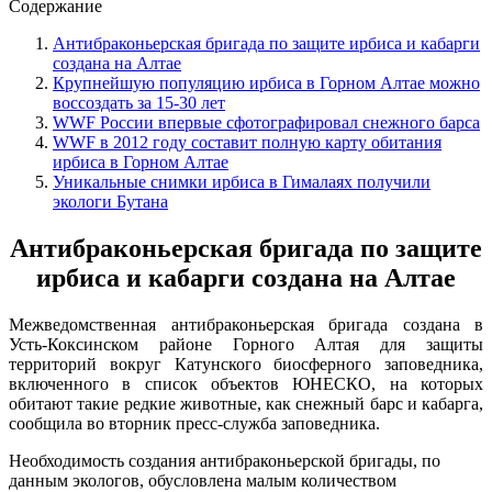
Содержание
Антибраконьерская бригада по защите ирбиса и кабарги
создана на Алтае
Крупнейшую популяцию ирбиса в Горном Алтае можно
воссоздать за 15-30 лет
WWF России впервые сфотографировал снежного барса
WWF в 2012 году составит полную карту обитания
ирбиса в Горном Алтае
Уникальные снимки ирбиса в Гималаях получили
экологи Бутана
Антибраконьерская бригада по защите
ирбиса
и кабарги создана на Алтае
Межведомственная антибраконьерская бригада создана в
Усть-Коксинском районе Горного Алтая для защиты
территорий вокруг Катунского биосферного заповедника,
включенного в список объектов ЮНЕСКО, на которых
обитают такие редкие животные, как снежный барс и кабарга,
сообщила во вторник пресс-служба заповедника.
Необходимость создания антибраконьерской бригады, по
данным экологов, обусловлена малым количеством