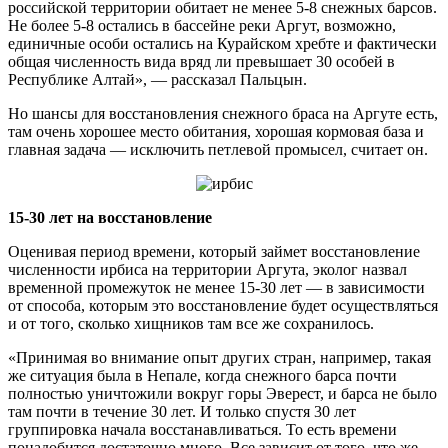
российской территории обитает не менее 5-8 снежных барсов.
Не более 5-8 остались в бассейне реки Аргут, возможно,
единичные особи остались на Курайском хребте и фактически
общая численность вида вряд ли превышает 30 особей в
Республике Алтай», — рассказал Пальцын.
Но шансы для восстановления снежного браса на Аргуте есть,
там очень хорошее место обитания, хорошая кормовая база и
главная задача — исключить петлевой промысел, считает он.
15-30 лет на восстановление
Оценивая период времени, который займет восстановление
численности ирбиса на территории Аргута, эколог назвал
временной промежуток не менее 15-30 лет — в зависимости
от способа, которым это восстановление будет осуществляться
и от того, сколько хищников там все же сохранилось.
«Принимая во внимание опыт других стран, например, такая
же ситуация была в Непале, когда снежного барса почти
полностью уничтожили вокруг горы Эверест, и барса не было
там почти в течение 30 лет. И только спустя 30 лет
группировка начала восстанавливаться. То есть времени
понадобится достаточно много. Все зависит от того, что же