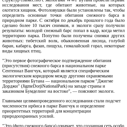
исследования мест, где обитают животные, на которых
охотится хищник. Фотоловушки были установлены так, чтобы
определить основные точки обитания снежного барса в
природном парке. С октября по декабрь прошлого года было
сделано более 10 тысяч снимков, и экологи сразу получили
результаты: молодой снежный барс попал в кадр, когда метил
территорию парка. Попутно были получены снимки других
животных: тибетский волк, обыкновенная лисица, голубой
баран, кабарга, фазан, пищуха, гималайский горал, некоторые
виды хищных птиц.
"Это первое фотографическое подтверждение обитания
(присутствия) снежного барса в национальном парке
Сентениал Вангчук, который является специфическим
экологическим коридором между другими охраняемыми
территориями Бутана — национальном парком "Джигме
Дорджи" (JigmeDorjiNationalPark) на западе страны и
заказником Бумделинг на востоке", — поясняют экологи.
Главными целямипроведенного исследования стали подсчет
численности ирбиса в парке Вангчук и определение
приоритетных территорий для концентрации
природоохранных усилий.
"Это (фото снежного барса) означает, что созданная сеть особо