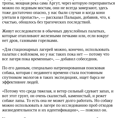
тропы, мощная река сама Аргут, через которую переправиться
можно по ледовым мостам, они не всегда замерзают, здесь
тоже достаточно опасно, у нас были случаи и когда кони
улетали в пропасть», — рассказал Пальцын, добавив, что, к
счастью, обошлось без трагических последствий.
Живут исследователи в обычных двухслойных палатках,
которые отапливают железными печками или, если вокруг
нет дров, газовыми горелками.
«Для стационарных лагерей можно, конечно, использовать
палатки с войлоком, но у нас таких пока нет — потому что
все лагеря пока временные», — добавил собеседник.
По его данным, специально натренированная поисковая
собака, которая с недавнего времени стала постоянным
спутником экологов в таких экспедициях, ищет барса не
эффективнее людей.
«Потому что среда тяжелая, и ветер сильный сдувает запах, и
вот этот грунт, он очень скалистый, каменистый, и режет
собаке лапы. То есть она не может долго работать. Но собаку
можно использовать в лагере по исследованию проб отходов
жизнедеятельности и их идентификации», — пояснил он.