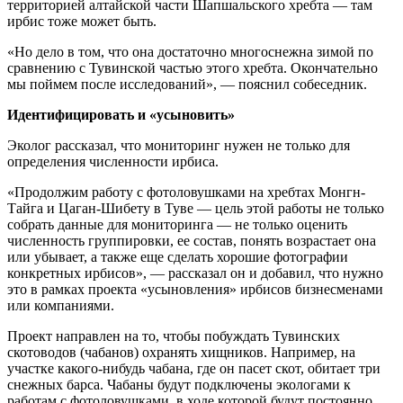
территорией алтайской части Шапшальского хребта — там
ирбис тоже может быть.
«Но дело в том, что она достаточно многоснежна зимой по
сравнению с Тувинской частью этого хребта. Окончательно
мы поймем после исследований», — пояснил собеседник.
Идентифицировать и «усыновить»
Эколог рассказал, что мониторинг нужен не только для
определения численности ирбиса.
«Продолжим работу с фотоловушками на хребтах Монгн-
Тайга и Цаган-Шибету в Туве — цель этой работы не только
собрать данные для мониторинга — не только оценить
численность группировки, ее состав, понять возрастает она
или убывает, а также еще сделать хорошие фотографии
конкретных ирбисов», — рассказал он и добавил, что нужно
это в рамках проекта «усыновления» ирбисов бизнесменами
или компаниями.
Проект направлен на то, чтобы побуждать Тувинских
скотоводов (чабанов) охранять хищников. Например, на
участке какого-нибудь чабана, где он пасет скот, обитает три
снежных барса. Чабаны будут подключены экологами к
работам с фотоловушками, в ходе которой будут постоянно