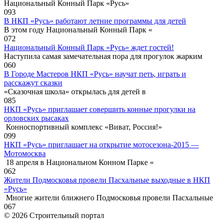
Национальный Конный Парк «Русь»
0
93
В НКП «Русь» работают летние программы для детей
В этом году Национальный Конный Парк «
0
72
Национальный Конный Парк «Русь» ждет гостей!
Наступила самая замечательная пора для прогулок жарким
0
60
В Городе Мастеров НКП «Русь» научат петь, играть и
расскажут сказки
«Сказочная школа» открылась для детей в
0
85
НКП «Русь» приглашает совершить конные прогулки на
орловских рысаках
Конноспортивный комплекс «Виват, Россия!»
0
99
НКП «Русь» приглашает на открытие мотосезона-2015 —
Мотомосква
18 апреля в Национальном Конном Парке «
0
62
Жители Подмосковья провели Пасхальные выходные в НКП
«Русь»
Многие жители ближнего Подмосковья провели Пасхальные
0
67
© 2026 Строительный портал