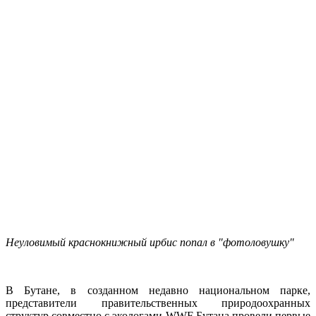
Неуловимый краснокнижный ирбис попал в "фотоловушку"
В Бутане, в созданном недавно национальном парке,
представители правительственных природоохранных
структур совместно с экологами WWF Бутана провели первые