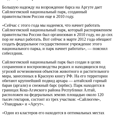
Большую надежду на возрождение барса на Аргуте дает
Сайлюгемский национальный парк, созданный
правительством России еще в 2010 году.
«Сейчас с этого года мы надеемся, что начнет работать
Сайлюгемский национальный парк, который распоряжением
правительства России был организован в 2010 году, но до сих
пор не начал работать. Вот сейчас в марте 2012 года обещают
создать федеральное государственное учреждение этого
национального парка, и парк начнет работать», — пояснил
собеседник.
Сайлюгемский национальный парк был создан в целях
сохранения и воспроизводства редких и находящихся под
угрозой исчезновения объектов животного и растительного
мира, занесенных в Красную книгу РФ. На его территории
обитают крупнейший подвид архара — алтайский горный
баран (аргали) и снежный барс (ирбис). Парк находится в
границах Кош-Агачского района Республики Алтай,
расположен на федеральных землях площадью около 120
тысяч гектаров, состоит из трех участков: «Сайлюгем»,
«Уландрык» и «Аргут».
«Один из кластеров его находится в оптимальных местах