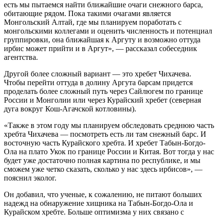
есть мы пытаемся найти ближайшие очаги снежного барса,
обитающие рядом. Пока такими очагами является
Монгольский Алтай, где мы планируем поработать с
монгольскими коллегами и оценить численность и потенциал
группировки, она ближайшая к Аргуту и возможно оттуда
ирбис может прийти и в Аргут», — рассказал собеседник
агентства.
Другой более сложный вариант — это хребет Чихачева.
Чтобы перейти оттуда в долину Аргута барсам придется
проделать более сложный путь через Сайлюгем по границе
России и Монголии или через Курайский хребет (северная
дуга вокруг Кош-Агачской котловины).
«Также в этом году мы планируем обследовать среднюю часть
хребта Чихачева — посмотреть есть ли там снежный барс. И
восточную часть Курайского хребта. И хребет Табын-Богдо-
Ола на плато Укок по границе России и Китая. Вот тогда у нас
будет уже достаточно полная картина по республике, и мы
сможем уже четко сказать, сколько у нас здесь ирбисов», —
пояснил эколог.
Он добавил, что ученые, к сожалению, не питают больших
надежд на обнаружение хищника на Табын-Богдо-Ола и
Курайском хребте. Больше оптимизма у них связано с