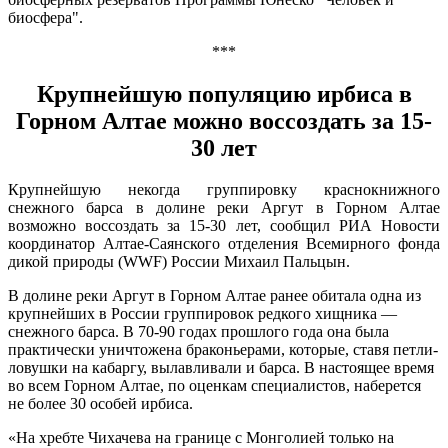
биосфера".
***
Крупнейшую популяцию ирбиса в
Горном Алтае можно воссоздать за 15-
30 лет
Крупнейшую некогда группировку краснокнижного
снежного барса в долине реки Аргут в Горном Алтае
возможно воссоздать за 15-30 лет, сообщил РИА Новости
координатор Алтае-Саянского отделения Всемирного фонда
дикой природы (WWF) России Михаил Пальцын.
В долине реки Аргут в Горном Алтае ранее обитала одна из
крупнейших в России группировок редкого хищника —
снежного барса. В 70-90 годах прошлого года она была
практически уничтожена браконьерами, которые, ставя петли-
ловушки на кабаргу, вылавливали и барса. В настоящее время
во всем Горном Алтае, по оценкам специалистов, наберется
не более 30 особей ирбиса.
«На хребте Чихачева на границе с Монголией только на