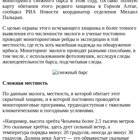
мониторинга снежного барса в этом году, составят полную
карту обитания этого редкого хищника в Горном Алтае,
сообщил РИА Новости координатор отделения Михаил
Пальцын.
С целью охраны этого исчезающего хищника и более точного
выявления его численности экологи и ученые постоянно
проводят мониторинговые рейды и экспедиции в той
местности, где есть хоть малейшая надежда на обнаружение
ирбиса. Мониторинг экологи проводят разными способами, в
том числе, с использованием фотоловушек, исследуя следы
жизнедеятельности барса, подсчитывая следы.
Сложная местность
По данным эколога, местность, в которой обитает этот
скрытный хищник, и в которой постоянно проводятся
мониторинговые программы, труднодоступная с тяжелыми
климатическими и погодными условиями.
«Например, высота хребта Чихачева более 2,5 тысячи метров.
Это скальные хребты, здесь дует сильный ветер, а
температура порядка минус 20 градусов, иногда до минус 30
градусов. Долина реки Аргут — это обрывистые скальные