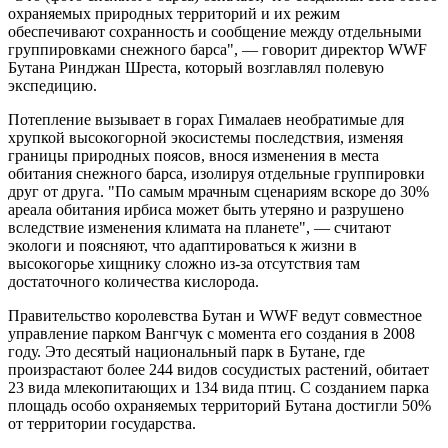
охраняемых природных территорий и их режим
обеспечивают сохранность и сообщение между отдельными
группировками снежного барса", — говорит директор WWF
Бутана Ринджан Шреста, который возглавлял полевую
экспедицию.
Потепление вызывает в горах Гималаев необратимые для
хрупкой высокогорной экосистемы последствия, изменяя
границы природных поясов, внося изменения в места
обитания снежного барса, изолируя отдельные группировки
друг от друга. "По самым мрачным сценариям вскоре до 30%
ареала обитания ирбиса может быть утеряно и разрушено
вследствие изменения климата на планете", — считают
экологи и поясняют, что адаптироваться к жизни в
высокогорье хищнику сложно из-за отсутствия там
достаточного количества кислорода.
Правительство королевства Бутан и WWF ведут совместное
управление парком Вангчук с момента его создания в 2008
году. Это десятый национальный парк в Бутане, где
произрастают более 244 видов сосудистых растений, обитает
23 вида млекопитающих и 134 вида птиц. С созданием парка
площадь особо охраняемых территорий Бутана достигли 50%
от территории государства.