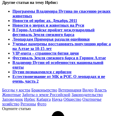
Другие статьи на тему Ирбис:
Программы Владимира Путина по спасению редких
животных
Новости об ирбис ах. Декабрь 2011
Новости о зверях и животных на Руси
В Горно-Алтайске пройдет международный
фестиваль Земля снежного барса
Леопардам Приморья раздали ошейники
Ученые намерены восстановить популяцию ирбис а
на Алтае за 10-15 лет
VIP-охота – странности бития дичи
Фестиваль Земля снежного барса в Горном Алтае
Владимир Путин об особенностях национальной
охоты
Путин познакомился с ирбисом
Естествонезнание от МК и РОГ. О леопардах и не
очень, часть 2
Беседы у костра
Браконьерство
Ветеринария
Видео
Власть
Животные
Заботы о земле Российской
Законодательство
Заповедник
Ирбис
Кабарга
Наука
Общество
Охотничье
хозяйство
Регионы
Фото
Оцените статью