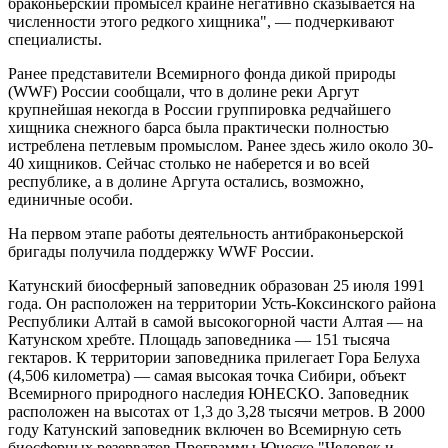
браконьерский промысел крайне негативно сказывается на
численности этого редкого хищника", — подчеркивают
специалисты.
Ранее представители Всемирного фонда дикой природы
(WWF) России сообщали, что в долине реки Аргут
крупнейшая некогда в России группировка редчайшего
хищника снежного барса была практически полностью
истреблена петлевым промыслом. Ранее здесь жило около 30-
40 хищников. Сейчас столько не наберется и во всей
республике, а в долине Аргута остались, возможно,
единичные особи.
На первом этапе работы деятельность антибраконьерской
бригады получила поддержку WWF России.
Катунский биосферный заповедник образован 25 июля 1991
года. Он расположен на территории Усть-Коксинского района
Республики Алтай в самой высокогорной части Алтая — на
Катунском хребте. Площадь заповедника — 151 тысяча
гектаров. К территории заповедника прилегает Гора Белуха
(4,506 километра) — самая высокая точка Сибири, объект
Всемирного природного наследия ЮНЕСКО. Заповедник
расположен на высотах от 1,3 до 3,28 тысячи метров. В 2000
году Катунский заповедник включен во Всемирную сеть
биосферных резерватов Программы Юнеско "Человек и