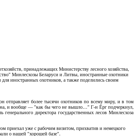
отхозяйств, принадлежащих Министерству лесного хозяйства,
вство" Минлесхозы Беларуси и Литвы, иностранные охотники
 для иностранных охотников, а
также поделились своим
он отправляет более тысячи охотников по всему миру, и в том
чена, и вообще — "как бы чего не вышло…" Г-н Ёрг подчеркнул,
ль генерального директора государственных лесов Минлесхоза
том приехал уже с рабочим визитом, прихватив и немецкого
али о нашей "хорошей базе".