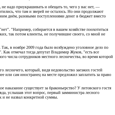
не надо приукрашивать и обещать то, чего у вас нет, —
отились, что там и зверей не осталось. Но они продолжают
т одним днём, разовыми поступлениями денег в бюджет вместо
 "нет". "Например, собирается в вашем хозяйстве поохотиться
аких, так потом клиенты, не получившие своего, со мной не
 Так, в ноябре 2009 года было возбуждено уголовное дело по
. Как отмечал тогда депутат Владимир Жуков, "есть все
ого числа сотрудников местного лесничества, во время которой
го лесничего, который, видя недовольство заезжих гостей
ее или сам иностранец на месте предложил заплатить за право
ое наказание существует за браконьерство? У литовского гостя
вда, услышав этот вопрос, первый замминистра лесного
к и не назвал конкретной суммы.