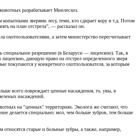
у животных разрабатывает Минлесхоз.
 копытными зверями лесу, теми, кто сдирает кору и т.д. Потом
иять на план отстрела”, — рассказал он.
ала охотпользователями, а затем министерство пересчитывает
ть специальное разрешение (в Беларуси — лицензию). Так, в
 и лицензию, дающую право на отстрел определенного зверя
торые покупаются у конкретного охотпользователя, за которым
ольше всего повреждает ценные насаждения, то, увы, в
зеленых насаждений.
вотных на "ценных" территориях. Экологи же считают, что
ие делается специально: мол, чем больше зубров, тем больше
м относятся старые и больные зубры, а также, например,