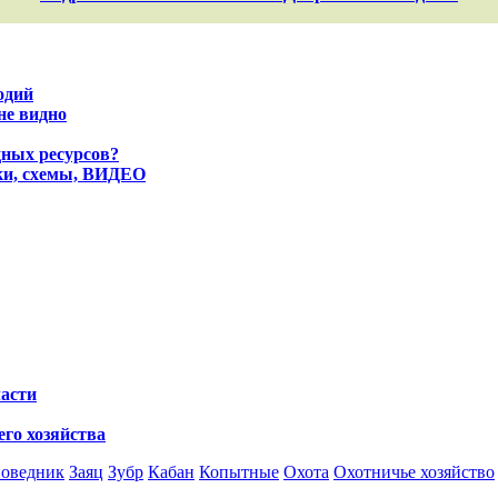
одий
не видно
ных ресурсов?
оки, схемы, ВИДЕО
ласти
го хозяйства
поведник
Заяц
Зубр
Кабан
Копытные
Охота
Охотничье хозяйство