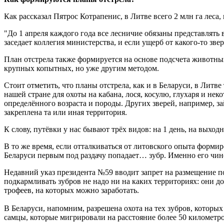
Как рассказал Пятрос Котрапенис, в Литве всего 2 млн га лес
"До 1 апреля каждого года все лесничие обязаны представлять
заседает коллегия министерства, и если ущерб от какого-то зве
План отстрела также формируется на основе подсчета животных
крупных копытных, но уже другим методом.
Стоит отметить, что планы отстрела, как и в Беларуси, в Литв
нашей стране для охоты на кабана, лося, косулю, глухаря и н
определённого возраста и породы. Других зверей, например, зай
закреплена та или иная территория.
К слову, путёвки у нас бывают трёх видов: на 1 день, на выходн
В то же время, если отталкиваться от литовского опыта формир
Беларуси первым под раздачу попадает… зубр. Именно его чи
Недавний указ президента №59 вводит запрет на размещение 
подкармливать зубров не надо ни на каких территориях: они д
трофеев, на которых можно заработать.
В Беларуси, напомним, разрешена охота на тех зубров, которых
самцы, которые мигрировали на расстояние более 50 километров