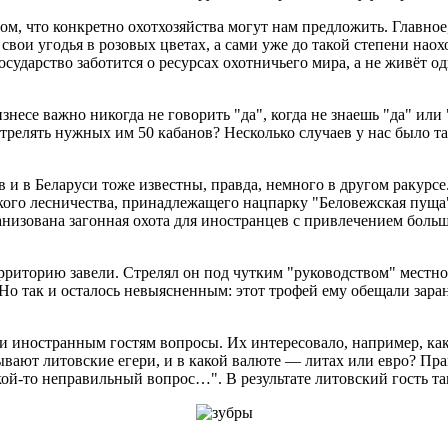
, что конкретно охотхозяйства могут нам предложить. Главное, 
свои угодья в розовых цветах, а сами уже до такой степени наох
е государство заботится о ресурсах охотничьего мира, а не живё
знесе важно никогда не говорить "да", когда не знаешь "да" или
стрелять нужных им 50 кабанов? Несколько случаев у нас было т
 в Беларуси тоже известны, правда, немного в другом ракурсе.
кого лесничества, принадлежащего нацпарку "Беловежская пуща"
анизована загонная охота для иностранцев с привлечением больш
ерриторию завели. Стрелял он под чутким "руководством" местно
Но так и осталось невыясненным: этот трофей ему обещали заран
ли иностранным гостям вопросы. Их интересовало, например, как
вают литовские егери, и в какой валюте — литах или евро? Пра
ой-то неправильный вопрос…". В результате литовский гость та