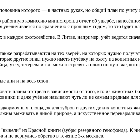
а, половина которого — в частных руках, но общий план по учет
 в районную комиссию министерства отчет об ущербе, нанесённом
ря увеличивается по сравнению с прошлым годом, то это будет вл
 в каждом охотхозяйстве. В Литве, например, учёт ведется снач
е также разрабатываются на тех зверей, на которых нужно получа
екоторые другие виды нужно иметь путёвку на охоту на копытных
ца, утку, тетерева и т.д. можно стрелять только по путёвке, ко
ые дни и на весь сезон.
овать планы отстрела в зависимости от того, кто из животных б
новники и даже учёные называют чуть ли не самым вредным для 
подкормочных площадок для зубров и других диких копытных жи
олжны выживать в дикой природе, а искусственное перекармливан
 "вывели" из Красной книги (зубры резервного генофонда). К ни
 и не вернулись обратно в течение 3-х месяцев.