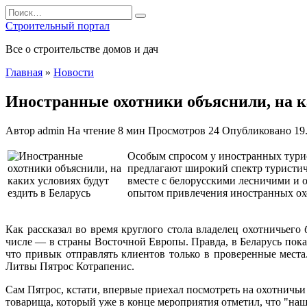
Перейти
Search
к
for:
Строительный портал
содержанию
Все о строительстве домов и дач
Главная
»
Новости
Иностранные охотники объяснили, на ка
Автор
admin
На чтение
8 мин
Просмотров
24
Опубликовано
19
Особым спросом у иностранных турист
предлагают широкий спектр туристич
вместе с белорусскими лесничими и о
опытом привлечения иностранных ох
Как рассказал во время круглого стола владелец охотничьего
числе — в страны Восточной Европы. Правда, в Беларусь пока 
что привык отправлять клиентов только в проверенные места
Литвы Пятрос Котрапенис.
Сам Пятрос, кстати, впервые приехал посмотреть на охотничьи
товарища, который уже в конце мероприятия отметил, что "наш