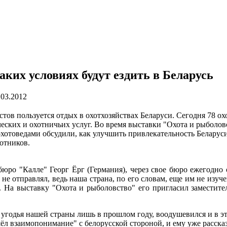
ких условиях будут ездить в Беларусь
.03.2012
ов пользуется отдых в охотхозяйствах Беларуси. Сегодня 78 ох
еских и охотничьих услуг. Во время выставки "Охота и рыболо
хотоведами обсудили, как улучшить привлекательность Беларуси
отников.
 бюро "Калле" Георг Ёрг (Германия), через свое бюро ежегодно 
не отправлял, ведь наша страна, по его словам, еще им не изу
. На выставку "Охота и рыболовство" его пригласил заместите
 угодья нашей страны лишь в прошлом году, воодушевился и в э
ёл взаимопонимание" с белорусской стороной, и ему уже рассказ