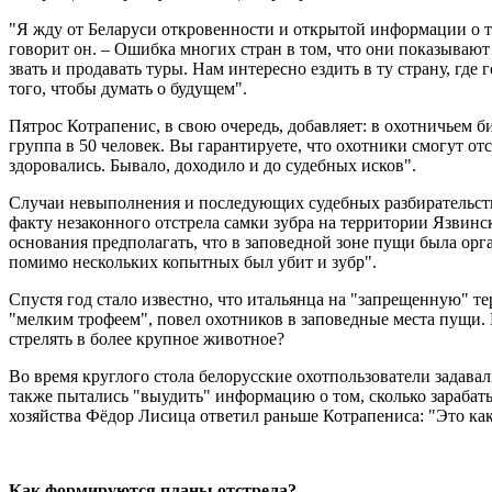
"Я жду от Беларуси откровенности и открытой информации о том
говорит он. – Ошибка многих стран в том, что они показывают 
звать и продавать туры. Нам интересно ездить в ту страну, гд
того, чтобы думать о будущем".
Пятрос Котрапенис, в свою очередь, добавляет: в охотничьем би
группа в 50 человек. Вы гарантируете, что охотники смогут от
здоровались. Бывало, доходило и до судебных исков".
Случаи невыполнения и последующих судебных разбирательств и
факту незаконного отстрела самки зубра на территории Язвинс
основания предполагать, что в заповедной зоне пущи была орг
помимо нескольких копытных был убит и зубр".
Спустя год стало известно, что итальянца на "запрещенную" т
"мелким трофеем", повел охотников в заповедные места пущи. 
стрелять в более крупное животное?
Во время круглого стола белорусские охотпользователи задава
также пытались "выудить" информацию о том, сколько зарабаты
хозяйства Фёдор Лисица ответил раньше Котрапениса: "Это как
Как формируются планы отстрела?