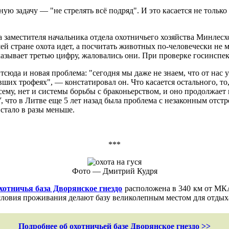
ю задачу — "не стрелять всё подряд". И это касается не только
 заместителя начальника отдела охотничьего хозяйства Минлесхо
шей стране охота идет, а посчитать животных по-человечески не
казывает третью цифру, жаловались они. При проверке госинспек
Отсюда и новая проблема: "сегодня мы даже не знаем, что от нас
вших трофеях", — констатировал он. Что касается остального, т
ему, нет и системы борьбы с браконьерством, и оно продолжает
, что в Литве еще 5 лет назад была проблема с незаконным отстр
стало в разы меньше.
***
Фото — Дмитрий Кудря
хотничья база Дворянское гнездо
расположена в 340 км от МКА
словия проживания делают базу великолепным местом для отдыха
Подробнее об охотничьей базе Дворянское гнездо >>