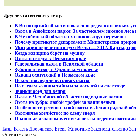
Другие статьи на эту тему:
В Вологодской области начался передел охотничьих уг
Охота в Анюйском парке: За частоколом законов леса 
В Челябинской области охотников ждут перемены
Почему критикуют департамент Министерства природ
Миграция перелетного гуся Весна — 2012. Карты, ср
Когда женщина берёт на мушку
Охота на егеря в Пермском крае
Генеральская охота в Пермской области
Зубриный исход в Орловском полесье
Охрана охотугодий в Пермском крае
Псков: последний островок охоты
По следам хозяина тайги и за косулей на снегоходе
Званый обед для вепря
Охота в Челябинской области: подводные камни
Охота на зубра: любой трофей за ваши деньги
Особенности региональной охоты в Ленинградской об
Охотничье хозяйство: по следу зверя
Правовые и экономические аспекты ведения охотничье
Базы
Власть
Дворянское
Егерь
Животные
Законодательство
За
Оцените статью