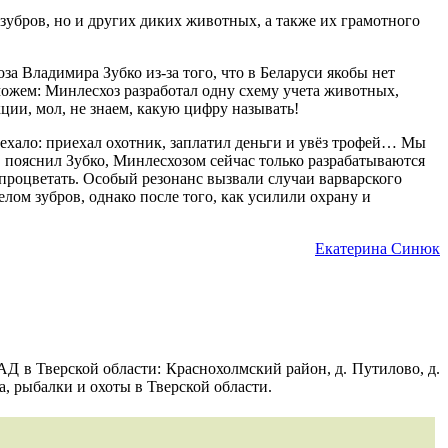
 зубров, но и других диких животных, а также их грамотного
за Владимира Зубко из-за того, что в Беларуси якобы нет
 можем: Минлесхоз разработал одну схему учета животных,
ции, мол, не знаем, какую цифру называть!
 уехало: приехал охотник, заплатил деньги и увёз трофей… Мы
о, пояснил Зубко, Минлесхозом сейчас только разрабатываются
 процветать. Особый резонанс вызвали случаи варварского
елом зубров, однако после того, как усилили охрану и
Екатерина Синюк
Д в Тверской области: Краснохолмский район, д. Путилово, д.
, рыбалки и охоты в Тверской области.