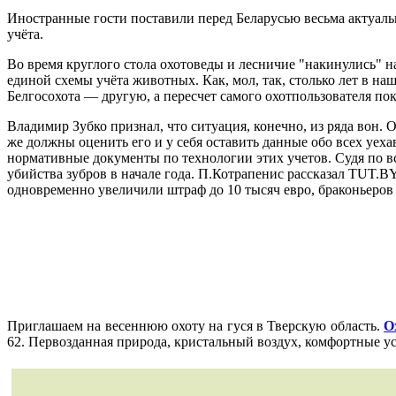
Иностранные гости поставили перед Беларусью весьма актуальну
учёта.
Во время круглого стола охотоведы и лесничие "накинулись" на
единой схемы учёта животных. Как, мол, так, столько лет в на
Белгосохота — другую, а пересчет самого охотпользователя по
Владимир Зубко признал, что ситуация, конечно, из ряда вон. 
же должны оценить его и у себя оставить данные обо всех уеха
нормативные документы по технологии этих учетов. Судя по вс
убийства зубров в начале года. П.Котрапенис рассказал TUT.BY
одновременно увеличили штраф до 10 тысяч евро, браконьеров 
Приглашаем на весеннюю охоту на гуся в Тверскую область.
О
62. Первозданная природа, кристальный воздух, комфортные у