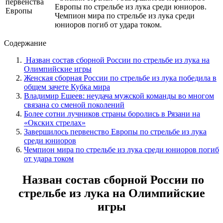
Европы по
стрельбе из лука среди юниоров.
Чемпион мира по стрельбе из лука среди
юниоров погиб от удара током.
Содержание
Назван состав сборной России по стрельбе из лука на
Олимпийские игры
Женская сборная России по стрельбе из лука победила в
общем зачете Кубка мира
Владимир Ешеев: неудача мужской команды во многом
связана со сменой поколений
Более сотни лучников страны боролись в Рязани на
«Окских стрелах»
Завершилось первенство Европы по стрельбе из лука
среди юниоров
Чемпион мира по стрельбе из лука среди юниоров погиб
от удара током
Назван состав сборной России по
стрельбе из лука на Олимпийские
игры