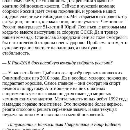
большому счёту, не справились. Для решения задачи не
хватило бойцовских качеств. Сейчас в мужской команде
сборной России идёт смена поколений, и уровень наших
лидеров ещё ниже необходимого. Мы стараемся исправить эту
ситуацию, но пока, к сожалению, не получается. Чемпионат
России выигрывает 51-летний Юрий Леонтьев, с которым мы
когда-то вместе выступали за сборную СССР. Да и тренер
нашей команды Станислав Забродский сейчас тоже смотрелся
бы с технической стороны очень здорово. Проблема в том, что
суперветеранов хватает на один раз, а нам нужна
стабильность.
— К Рио-2016 боеспособную команду собрать реально?
— У нас есть Болот Цыбжитов – призёр первых юношеских
Олимпийских игр 2010 года. Да и вообще, молодое поколение
подрастает хорошее. Самое главное – они смотрят на спорт
немного по-другому. А отношение наших опытных
спортсменов уже несколько не дотягивает до мировых
чемпионских стандартов. Ментальность юных ребят 1992 года
и младше гораздо позитивнее. Это поколение более дерзкое,
ребята способны решать серьёзные задачи. Наша текущая
неудача во многом и связана со сменой поколений.
— Титулованные Бальжинима Цыремпилов и Баир Бадёнов
себя уже исчерпали?