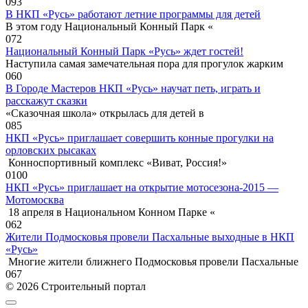
0
93
В НКП «Русь» работают летние программы для детей
В этом году Национальный Конный Парк «
0
72
Национальный Конный Парк «Русь» ждет гостей!
Наступила самая замечательная пора для прогулок жарким
0
60
В Городе Мастеров НКП «Русь» научат петь, играть и
расскажут сказки
«Сказочная школа» открылась для детей в
0
85
НКП «Русь» приглашает совершить конные прогулки на
орловских рысаках
Конноспортивный комплекс «Виват, Россия!»
0
100
НКП «Русь» приглашает на открытие мотосезона-2015 —
Мотомосква
18 апреля в Национальном Конном Парке «
0
62
Жители Подмосковья провели Пасхальные выходные в НКП
«Русь»
Многие жители ближнего Подмосковья провели Пасхальные
0
67
© 2026 Строительный портал