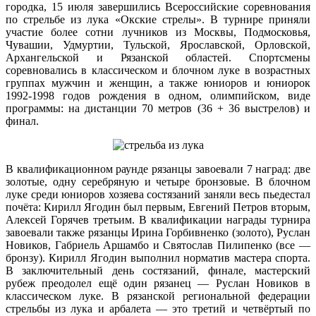
городка, 15 июля завершились Всероссийские соревнования
по стрельбе из лука «Окские стрелы». В турнире приняли
участие более сотни лучников из Москвы, Подмосковья,
Чувашии, Удмуртии, Тульской, Ярославской, Орловской,
Архангельской и Рязанской областей. Спортсмены
соревновались в классическом и блочном луке в возрастных
группах мужчин и женщин, а также юниоров и юниорок
1992-1998 годов рождения в одном, олимпийском, виде
программы: на дистанции 70 метров (36 + 36 выстрелов) и
финал.
В квалификационном раунде рязанцы завоевали 7 наград: две
золотые, одну серебряную и четыре бронзовые. В блочном
луке среди юниоров хозяева состязаний заняли весь пьедестал
почёта: Кирилл Ягодин был первым, Евгений Петров вторым,
Алексей Горячев третьим. В квалификации награды турнира
завоевали также рязанцы Ирина Горбивненко (золото), Руслан
Новиков, Габриель Аршамбо и Святослав Пилипенко (все —
бронзу). Кирилл Ягодин выполнил норматив мастера спорта.
В заключительный день состязаний, финале, мастерский
рубеж преодолел ещё один рязанец — Руслан Новиков в
классическом луке. В рязанской региональной федерации
стрельбы из лука и арбалета — это третий и четвёртый по