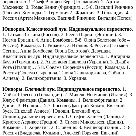
первенство. 1. Сьеф Ван ден Берг (Голландия). 2. Артем
Махненко. 3. Томас Кениг (Франция)… 5-8. Василий Ринчино
(Россия). Команды. 1. Германия.2 . Франция. 3. Голландия. 4.
Россия (Артем Махненко, Василий Ринчино, Виталий Попов).
Юниорки. Классический лук. Индивидуальное первенство.
1. Татьяна Сегина (Россия). 2. Реена Парнат (Эстония). 3.
Ноеми Брианн. 4. Анна Бомбоева. 5-8. Оюна Болотова (обе –
Россия). Команды. 1. Украина. 2. Италия. 3. Россия (Татьяна
Сегина, Анна Бомбоева, Оюна Болотова). Девушки.
Классический лук. Индивидуальное первенство. 1. Катарина
Бауэр (Германия). 2. Анастасия Павлова (Украина). 3. Джайя
Рота (Италия)… 5-8. Соелма Сыренова (Россия). Команды. 1.
Россия (Соелма Сыренова, Таюна Ташидоржиева, Сабина
Алиева). 2. Великобритания. 3. Украина.
Юниоры. Блочный лук. Индивидуальное первенство.
1.
Майкл Шлессер (Голландия). 2. Микеле Ненчиоли (Италия). 3.
Клаус Франтцен (Дания). Команды. 1. Великобритания. 2.
Дания. 3. Италия… 5-7. Россия (Дмитрий Кожин, Евгений
Зуев, Николай Авдеев). Юноши. Блочный лук.
Индивидуальное первенство. 1. Стефан Хансен (Дания). 2.
Кристос Аерикос (Греция). 3. Симон Миккельсен (Дания).
Команды. 1. Хорватия. 2. Словения. 3. Великобритания… 5-8.
Россия (Владислав Кузьмин, Алексей Горячев, Евгений