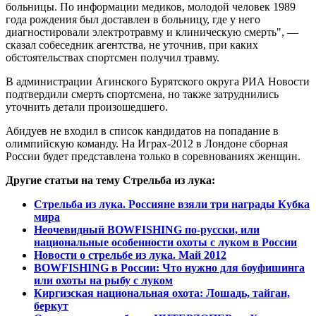
больницы. По информации медиков, молодой человек 1989
года рождения был доставлен в больницу, где у него
диагностировали электротравму и клиническую смерть", —
сказал собеседник агентства, не уточнив, при каких
обстоятельствах спортсмен получил травму.
В администрации Агинского Бурятского округа РИА Новости
подтвердили смерть спортсмена, но также затруднились
уточнить детали произошедшего.
Абидуев не входил в список кандидатов на попадание в
олимпийскую команду. На Играх-2012 в Лондоне сборная
России будет представлена только в соревнованиях женщин.
Другие статьи на тему Стрельба из лука:
Стрельба из лука. Россияне взяли три награды Кубка
мира
Неочевидный BOWFISHING по-русски, или
национальные особенности охоты с луком в России
Новости о стрельбе из лука. Май 2012
BOWFISHING в России: Что нужно для боуфишинга
или охоты на рыбу с луком
Киргизская национальная охота: Лошадь, тайган,
беркут