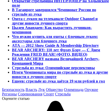
Открытие стрельбища ИНТЕРЛОПЕР на Ходынском
поле
В Таганроге завершился Чемпионат России по
стрельбе из лука
Охота с луком на телеканале Outdoor Channel и
другие новости лучного спорта
Цыден Анандаев: Как вырастить лучников-
чемпионов
Что нужно купить для охоты с блочным луком:
аксессуары для блочного лука
ATA — 2012 Show Guide & Membership Directory
BEAR ARCHERY: 110 лет Фрэду Бэру — С Днем
Рождения FRED BEAR! (ФОТО, ВИДЕО)
BEAR ARCHERY названа Величайшей Archery-
Компанией Мира
Стрельба из лука: Олимпийские перспективы
Итоги Чемпионата мира по стрельбе из лука и другие
новости о лучном спорте
Ешеев: стрельбе из лука даётся 19 млн рублей в год
Безопасность
Власть
Лук
Общество
Олимпиада
Оружие
Регионы
Соревнования
Спорт
Стрельба
Оцените статью