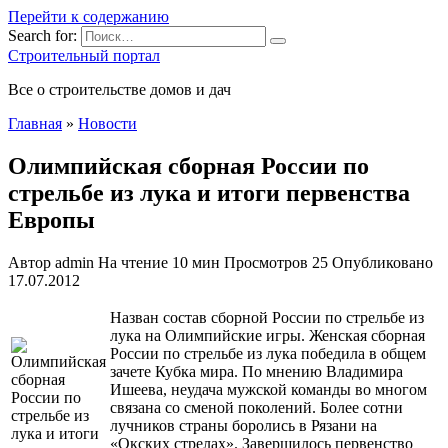
Перейти к содержанию
Search for:
Строительный портал
Все о строительстве домов и дач
Главная
»
Новости
Олимпийская сборная России по
стрельбе из лука и итоги первенства
Европы
Автор
admin
На чтение
10 мин
Просмотров
25
Опубликовано
17.07.2012
Назван состав сборной России по стрельбе из
лука на Олимпийские игры. Женская сборная
России по стрельбе из лука победила в общем
зачете Кубка мира. По мнению Владимира
Ишеева, неудача мужской команды во многом
связана со сменой поколений. Более сотни
лучников страны боролись в Рязани на
«Окских стрелах». Завершилось первенство