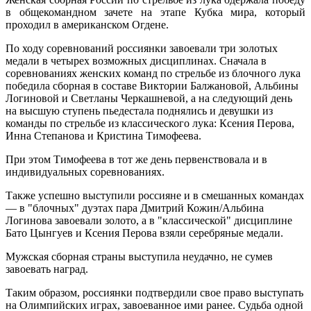
в общекомандном зачете на этапе Кубка мира, который
проходил в американском Огдене.
По ходу соревнований россиянки завоевали три золотых
медали в четырех возможных дисциплинах. Сначала в
соревнованиях женских команд по стрельбе из блочного лука
победила сборная в составе Виктории Балжановой, Альбины
Логиновой и Светланы Черкашневой, а на следующий день
на высшую ступень пьедестала поднялись и девушки из
команды по стрельбе из классического лука: Ксения Перова,
Инна Степанова и Кристина Тимофеева.
При этом Тимофеева в тот же день первенствовала и в
индивидуальных соревнованиях.
Также успешно выступили россияне и в смешанных командах
— в "блочных" дуэтах пара Дмитрий Кожин/Альбина
Логинова завоевали золото, а в "классической" дисциплине
Бато Цынгуев и Ксения Перова взяли серебряные медали.
Мужская сборная страны выступила неудачно, не сумев
завоевать наград.
Таким образом, россиянки подтвердили свое право выступать
на Олимпийских играх, завоеванное ими ранее. Судьба одной