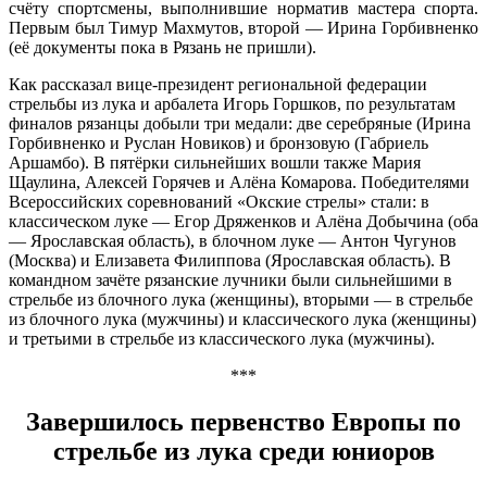
счёту спортсмены, выполнившие норматив мастера спорта.
Первым был Тимур Махмутов, второй — Ирина Горбивненко
(её документы пока в Рязань не пришли).
Как рассказал вице-президент региональной федерации
стрельбы из лука и арбалета Игорь Горшков, по результатам
финалов рязанцы добыли три медали: две серебряные (Ирина
Горбивненко и Руслан Новиков) и бронзовую (Габриель
Аршамбо). В пятёрки сильнейших вошли также Мария
Щаулина, Алексей Горячев и Алёна Комарова. Победителями
Всероссийских соревнований «Окские стрелы» стали: в
классическом луке — Егор Дряженков и Алёна Добычина (оба
— Ярославская область), в блочном луке — Антон Чугунов
(Москва) и Елизавета Филиппова (Ярославская область). В
командном зачёте рязанские лучники были сильнейшими в
стрельбе из блочного лука (женщины), вторыми — в стрельбе
из блочного лука (мужчины) и классического лука (женщины)
и третьими в стрельбе из классического лука (мужчины).
***
Завершилось первенство Европы по
стрельбе из лука среди юниоров