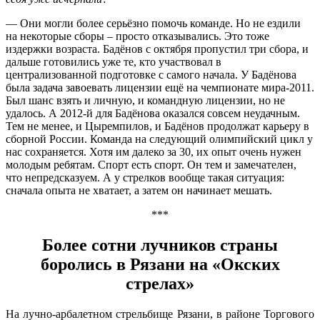
— Они могли более серьёзно помочь команде. Но не ездили
на некоторые сборы – просто отказывались. Это тоже
издержки возраста. Бадёнов с октября пропустил три сбора, и
дальше готовились уже те, кто участвовал в
централизованной подготовке с самого начала. У Бадёнова
была задача завоевать лицензии ещё на чемпионате мира-2011.
Был шанс взять и личную, и командную лицензии, но не
удалось. А 2012-й для Бадёнова оказался совсем неудачным.
Тем не менее, и Цыремпилов, и Бадёнов продолжат карьеру в
сборной России. Команда на следующий олимпийский цикл у
нас сохраняется. Хотя им далеко за 30, их опыт очень нужен
молодым ребятам. Спорт есть спорт. Он тем и замечателен,
что непредсказуем. А у стрелков вообще такая ситуация:
сначала опыта не хватает, а затем он начинает мешать.
***
Более сотни лучников страны
боролись в Рязани на «Окских
стрелах»
На лучно-арбалетном стрельбище Рязани, в районе Торгового