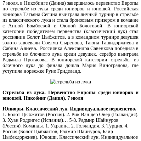
7 июля, в Никобинге (Дания) завершилось первенство Европы
по стрельбе из лука среди юниоров и юношей. Российская
юниорка Татьяна Сегина выиграла личный турнир в стрельбе
из классического лука и стала бронзовым призером в команде
с Анной Бомбоевой и Оюной Болотовой. В юниорской
категории победителем первенства (классический лук) стал
россиянин Болот Цыбжитов, а в командном турнире девушек
золото завоевали Соелма Сыренова, Таюна Ташидоржиева и
Сабина Алиева. Россиянка Александра Савенкова победила в
стрельбе из блочного лука среди девушек, серебро выиграла
Радмила Протасова. В юниорской категории стрельбы из
блочного лука до финала дошла Мария Виноградова, где
уступила норвежке Руне Гриделанд.
Стрельба из лука. Первенство Европы среди юниоров и
юношей. Никобинг (Дания), 7 июля
Юниоры. Классический лук. Индивидуальное первенство.
1. Болот Цыбжитов (Россия). 2. Рик Ван дер Овер (Голландия).
3. Хуан Родригес (Испания)… 5-8. Радмир Шайнуров
(Россия). Команды. 1. Украина. 2. Голландия. 3. Турция. 4.
Россия (Болот Цыбжитов, Радмир Шайнуров, Баир
Цыбекдоржиев). Юноши. Классический лук. Индивидуальное