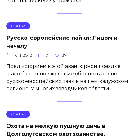
езде на собачьих упряжках «
СТАТЬИ
Русско-европейские лайки: Лицом к
началу
16.11.2012
0
37
Предысторией к этой авантюрной поездке
стало банальное желание обновить крови
русско-европейских лаек в нашем калужском
регионе. У многих заводчиков области
СТАТЬИ
Охота на мелкую пушную дичь в
Долголуговском охотхозяйстве.