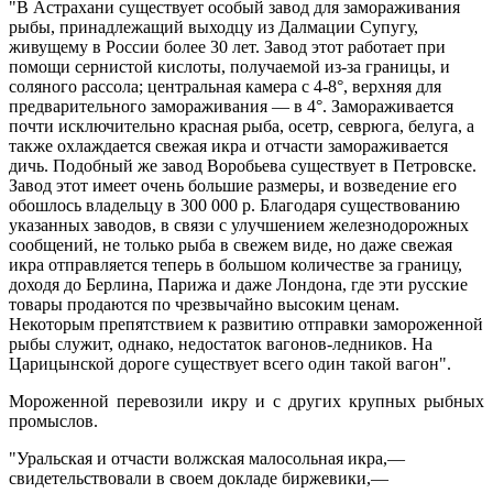
"В Астрахани существует особый завод для замораживания
рыбы, принадлежащий выходцу из Далмации Супугу,
живущему в России более 30 лет. Завод этот работает при
помощи сернистой кислоты, получаемой из-за границы, и
соляного рассола; центральная камера с 4-8°, верхняя для
предварительного замораживания — в 4°. Замораживается
почти исключительно красная рыба, осетр, севрюга, белуга, а
также охлаждается свежая икра и отчасти замораживается
дичь. Подобный же завод Воробьева существует в Петровске.
Завод этот имеет очень большие размеры, и возведение его
обошлось владельцу в 300 000 р. Благодаря существованию
указанных заводов, в связи с улучшением железнодорожных
сообщений, не только рыба в свежем виде, но даже свежая
икра отправляется теперь в большом количестве за границу,
доходя до Берлина, Парижа и даже Лондона, где эти русские
товары продаются по чрезвычайно высоким ценам.
Некоторым препятствием к развитию отправки замороженной
рыбы служит, однако, недостаток вагонов-ледников. На
Царицынской дороге существует всего один такой вагон".
Мороженной перевозили икру и с других крупных рыбных
промыслов.
"Уральская и отчасти волжская малосольная икра,—
свидетельствовали в своем докладе биржевики,—