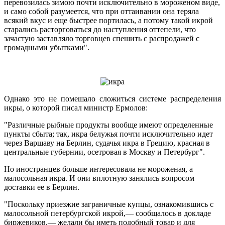
перевозилась зимою почти исключительно в мороженом виде,
и само собой разумеется, что при оттаивании она теряла
всякий вкус и еще быстрее портилась, а потому такой икрой
старались расторговаться до наступления оттепели, что
зачастую заставляло торговцев спешить с распродажей с
громадными убытками".
Однако это не помешало сложиться системе распределения
икры, о которой писал министр Ермолов:
"Различные рыбные продукты вообще имеют определенные
пункты сбыта; так, икра белужья почти исключительно идет
через Варшаву на Берлин, судачья икра в Грецию, красная в
центральные губернии, осетровая в Москву и Петербург".
Но иностранцев больше интересовала не мороженая, а
малосольная икра. И они вплотную занялись вопросом
доставки ее в Берлин.
"Поскольку приезжие заграничные купцы, ознакомившись с
малосольной петербургской икрой,— сообщалось в докладе
биржевиков,— желали бы иметь подобный товар и для