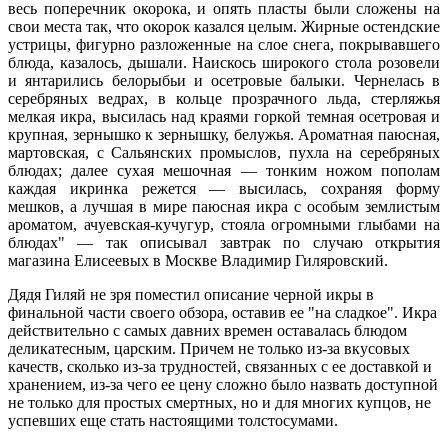
весь поперечник окорока, и опять пласты были сложены на
свои места так, что окорок казался целым. Жирные остендские
устрицы, фигурно разложенные на слое снега, покрывавшего
блюда, казалось, дышали. Наискось широкого стола розовели
и янтарились белорыбьи и осетровые балыки. Чернелась в
серебряных ведрах, в кольце прозрачного льда, стерляжья
мелкая икра, высилась над краями горкой темная осетровая и
крупная, зернышко к зернышку, белужья. Ароматная паюсная,
мартовская, с Сальянских промыслов, пухла на серебряных
блюдах; далее сухая мешочная — тонким ножом пополам
каждая икринка режется — высилась, сохраняя форму
мешков, а лучшая в мире паюсная икра с особым землистым
ароматом, ачуевская-кучугур, стояла огромными глыбами на
блюдах" — так описывал завтрак по случаю открытия
магазина Елисеевых в Москве Владимир Гиляровский.
Дядя Гиляй не зря поместил описание черной икры в
финальной части своего обзора, оставив ее "на сладкое". Икра
действительно с самых давних времен оставалась блюдом
деликатесным, царским. Причем не только из-за вкусовых
качеств, сколько из-за трудностей, связанных с ее доставкой и
хранением, из-за чего ее цену сложно было назвать доступной
не только для простых смертных, но и для многих купцов, не
успевших еще стать настоящими толстосумами.