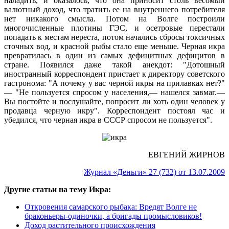
наладить, и оказалось, что она приносит столь весомый
валютный доход, что тратить ее на внутреннего потребителя
нет никакого смысла. Потом на Волге построили
многочисленные плотины ГЭС, и осетровые перестали
попадать к местам нереста, потом начались сбросы токсичных
сточных вод, и красной рыбы стало еще меньше. Черная икра
превратилась в один из самых дефицитных дефицитов в
стране. Появился даже такой анекдот: "Дотошный
иностранный корреспондент пристает к директору советского
гастронома: "А почему у вас черной икры на прилавках нет?"
— "Не пользуется спросом у населения,— нашелся завмаг.—
Вы постойте и послушайте, попросит ли хоть один человек у
продавца черную икру". Корреспондент постоял час и
убедился, что черная икра в СССР спросом не пользуется".
ЕВГЕНИЙ ЖИРНОВ
Журнал «Деньги» 27 (732) от 13.07.2009
Другие статьи на тему Икра:
Откровения самарского рыбака: Вредят Волге не
браконьеры-одиночки, а бригады промысловиков!
Доход растительного происхождения