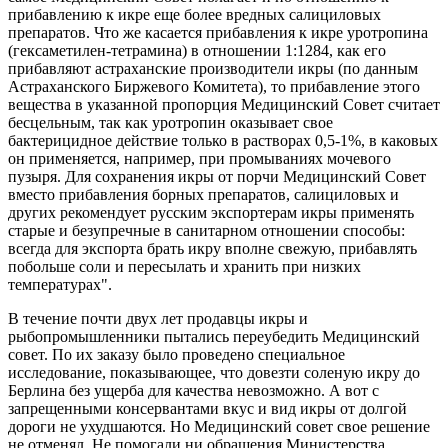
прибавлению к икре еще более вредных салициловых
препаратов. Что же касается прибавления к икре уротропина
(гексаметилен-тетрамина) в отношении 1:1284, как его
прибавляют астраханские производители икры (по данным
Астраханского Биржевого Комитета), то прибавление этого
вещества в указанной пропорция Медицинский Совет считает
бесцельным, так как уротропин оказывает свое
бактерицидное действие только в растворах 0,5-1%, в каковых
он применяется, например, при промываниях мочевого
пузыря. Для сохранения икры от порчи Медицинский Совет
вместо прибавления борных препаратов, салициловых и
других рекомендует русским экспортерам икры применять
старые и безупречные в санитарном отношении способы:
всегда для экспорта брать икру вполне свежую, прибавлять
побольше соли и пересылать и хранить при низких
температурах".
В течение почти двух лет продавцы икры и
рыбопромышленники пытались переубедить Медицинский
совет. По их заказу было проведено специальное
исследование, показывающее, что довезти соленую икру до
Берлина без ущерба для качества невозможно. А вот с
запрещенными консервантами вкус и вид икры от долгой
дороги не ухудшаются. Но Медицинский совет свое решение
не отменял. Не помогали ни обращения Министерства