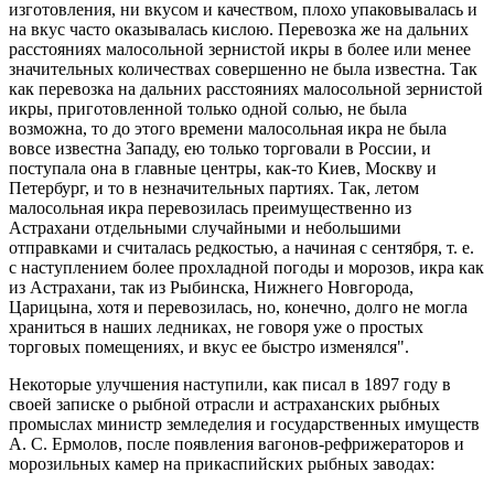
изготовления, ни вкусом и качеством, плохо упаковывалась и
на вкус часто оказывалась кислою. Перевозка же на дальних
расстояниях малосольной зернистой икры в более или менее
значительных количествах совершенно не была известна. Так
как перевозка на дальних расстояниях малосольной зернистой
икры, приготовленной только одной солью, не была
возможна, то до этого времени малосольная икра не была
вовсе известна Западу, ею только торговали в России, и
поступала она в главные центры, как-то Киев, Москву и
Петербург, и то в незначительных партиях. Так, летом
малосольная икра перевозилась преимущественно из
Астрахани отдельными случайными и небольшими
отправками и считалась редкостью, а начиная с сентября, т. е.
с наступлением более прохладной погоды и морозов, икра как
из Астрахани, так из Рыбинска, Нижнего Новгорода,
Царицына, хотя и перевозилась, но, конечно, долго не могла
храниться в наших ледниках, не говоря уже о простых
торговых помещениях, и вкус ее быстро изменялся".
Некоторые улучшения наступили, как писал в 1897 году в
своей записке о рыбной отрасли и астраханских рыбных
промыслах министр земледелия и государственных имуществ
А. С. Ермолов, после появления вагонов-рефрижераторов и
морозильных камер на прикаспийских рыбных заводах: