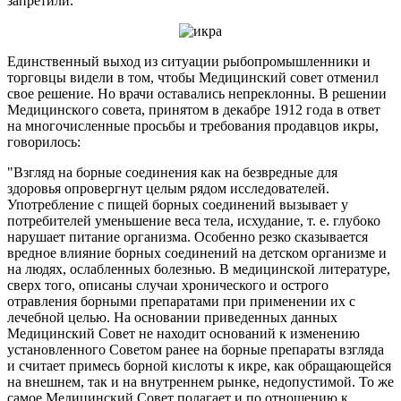
запретили.
Единственный выход из ситуации рыбопромышленники и
торговцы видели в том, чтобы Медицинский совет отменил
свое решение. Но врачи оставались непреклонны. В решении
Медицинского совета, принятом в декабре 1912 года в ответ
на многочисленные просьбы и требования продавцов икры,
говорилось:
"Взгляд на борные соединения как на безвредные для
здоровья опровергнут целым рядом исследователей.
Употребление с пищей борных соединений вызывает у
потребителей уменьшение веса тела, исхудание, т. е. глубоко
нарушает питание организма. Особенно резко сказывается
вредное влияние борных соединений на детском организме и
на людях, ослабленных болезнью. В медицинской литературе,
сверх того, описаны случаи хронического и острого
отравления борными препаратами при применении их с
лечебной целью. На основании приведенных данных
Медицинский Совет не находит оснований к изменению
установленного Советом ранее на борные препараты взгляда
и считает примесь борной кислоты к икре, как обращающейся
на внешнем, так и на внутреннем рынке, недопустимой. То же
самое Медицинский Совет полагает и по отношению к