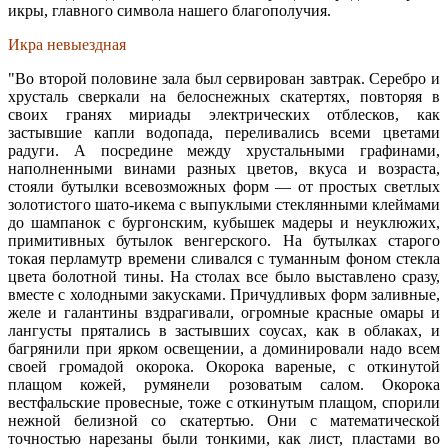
икры, главного
символа нашего благополучия.
Икра невыездная
"Во второй половине зала был сервирован завтрак. Серебро и
хрусталь сверкали на белоснежных скатертях, повторяя в
своих гранях мириады электрических отблесков, как
застывшие капли водопада, переливались всеми цветами
радуги. А посредине между хрустальными графинами,
наполненными винами разных цветов, вкуса и возраста,
стояли бутылки всевозможных форм — от простых светлых
золотистого шато-икема с выпуклыми стеклянными клеймами
до шампанок с бургонским, кубышек мадеры и неуклюжих,
примитивных бутылок венгерского. На бутылках старого
токая перламутр времени сливался с туманным фоном стекла
цвета болотной тины. На столах все было выставлено сразу,
вместе с холодными закусками. Причудливых форм заливные,
желе и галантины вздрагивали, огромные красные омары и
лангусты прятались в застывших соусах, как в облаках, и
багрянили при ярком освещении, а доминировали надо всем
своей громадой окорока. Окорока вареные, с откинутой
плащом кожей, румянели розоватым салом. Окорока
вестфальские провесные, тоже с откинутым плащом, спорили
нежной белизной со скатертью. Они с математической
точностью нарезаны были тонкими, как лист, пластами во