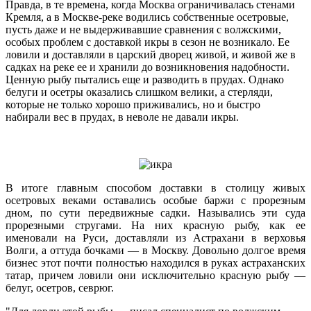
Правда, в те времена, когда Москва ограничивалась стенами
Кремля, а в Москве-реке водились собственные осетровые,
пусть даже и не выдерживавшие сравнения с волжскими,
особых проблем с доставкой икры в сезон не возникало. Ее
ловили и доставляли в царский дворец живой, и живой же в
садках на реке ее и хранили до возникновения надобности.
Ценную рыбу пытались еще и разводить в прудах. Однако
белуги и осетры оказались слишком велики, а стерляди,
которые не только хорошо приживались, но и быстро
набирали вес в прудах, в неволе не давали икры.
В итоге главным способом доставки в столицу живых
осетровых веками оставались особые баржи с прорезным
дном, по сути передвижные садки. Назывались эти суда
прорезными стругами. На них красную рыбу, как ее
именовали на Руси, доставляли из Астрахани в верховья
Волги, а оттуда бочками — в Москву. Довольно долгое время
бизнес этот почти полностью находился в руках астраханских
татар, причем ловили они исключительно красную рыбу —
белуг, осетров, севрюг.