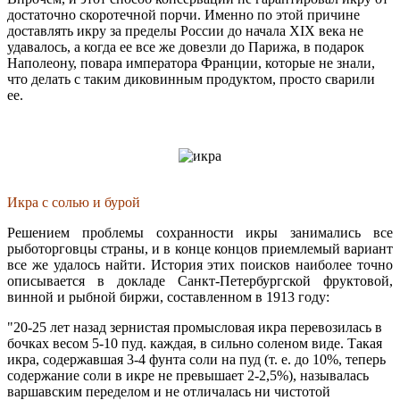
достаточно скоротечной порчи. Именно по этой причине
доставлять икру за пределы России до начала XIX века не
удавалось, а когда ее все же довезли до Парижа, в подарок
Наполеону, повара императора Франции, которые не знали,
что делать с таким диковинным продуктом, просто сварили
ее.
Икра с солью и бурой
Решением проблемы сохранности икры занимались все
рыботорговцы страны, и в конце концов приемлемый вариант
все же удалось найти. История этих поисков наиболее точно
описывается в докладе Санкт-Петербургской фруктовой,
винной и рыбной биржи, составленном в 1913 году:
"20-25 лет назад зернистая промысловая икра перевозилась в
бочках весом 5-10 пуд. каждая, в сильно соленом виде. Такая
икра, содержавшая 3-4 фунта соли на пуд (т. е. до 10%, теперь
содержание соли в икре не превышает 2-2,5%), называлась
варшавским переделом и не отличалась ни чистотой