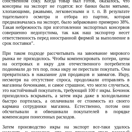
собственном соку. Когда товар был готов, оказалось, что
консервы на экспорт не годятся: все банки были мятыми,
хлопающими, ржавыми, легковесными и т. п. В результате
тщательного осмотра и отбора из партии, которая
предназначалась на экспорт, было забраковано примерно 38%.
Такая небрежность при изготовлении экспортных консервов
совершенно недопустима, так как наш экспортер несет
ответственность перед иностранной фирмой за выполнение в
срок поставки".
При таком подходе рассчитывать на завоевание мирового
рынка не приходилось. Чтобы компенсировать потери, цены
на осетровых и икру для отечественного потребителя
поднимали до тех пор, пока икру не перестали покупать. Она
превратилась в наказание для продавцов и завмагов. Икру,
несмотря на отсутствие спроса, продолжали отправлять в
магазины бочонками, и самое страшное, что могло случиться,
это настойчивый покупатель, требующий 100 г икры. Бочонок
приходилось вскрывать, а затем икра даже в холодильнике
быстро портилась, а оплачивали ее стоимость из своего
кармана сотрудники магазина. Естественно, потом они
обсчитывали и обвешивали покупателей в порядке
компенсации понесенных расходов.
Затем производство икры на экспорт все-таки удалось