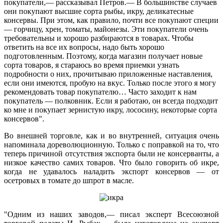
покупатели,— рассказывал Петров.— В большинстве случаев
они покупают высшие сорта рыбы, икру, деликатесные
консервы. При этом, как правило, почти все покупают специи
— горчицу, хрен, томаты, майонезы. Эти покупатели очень
требовательны и хорошо разбираются в товарах. Чтобы
ответить на все их вопросы, надо быть хорошо
подготовленным. Поэтому, когда магазин получает новые
сорта товаров, я стараюсь во время приемки узнать
подробности о них, прочитываю приложенные наставления,
если они имеются, пробую на вкус. Только после этого я могу
рекомендовать товар покупателю… Часто заходит к нам
покупатель — полковник. Если я работаю, он всегда подходит
ко мне и покупает зернистую икру, лососину, некоторые сорта
консервов".
Во внешней торговле, как и во внутренней, ситуация очень
напоминала дореволюционную. Только с поправкой на то, что
теперь причиной отсутствия экспорта были не консерванты, а
низкое качество самих товаров. Что было говорить об икре,
когда не удавалось наладить экспорт консервов — от
осетровых в томате до шпрот в масле.
"Одним из наших заводов,— писал эксперт Всесоюзной