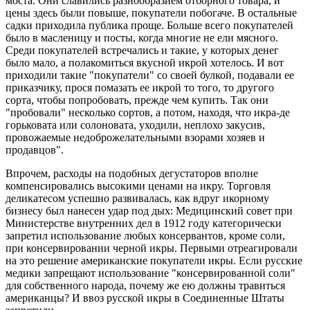
моста. Они славились разнообразием отборного товара, и
цены здесь были повыше, покупатели побогаче. В остальные
садки приходила публика проще. Больше всего покупателей
было в масленицу и посты, когда многие не ели мясного.
Среди покупателей встречались и такие, у которых денег
было мало, а полакомиться вкусной икрой хотелось. И вот
приходили такие "покупатели" со своей булкой, подавали ее
приказчику, прося помазать ее икрой то того, то другого
сорта, чтобы попробовать, прежде чем купить. Так они
"пробовали" несколько сортов, а потом, находя, что икра-де
горьковата или солоновата, уходили, неплохо закусив,
провожаемые недоброжелательными взорами хозяев и
продавцов".
Впрочем, расходы на подобных дегустаторов вполне
компенсировались высокими ценами на икру. Торговля
деликатесом успешно развивалась, как вдруг икорному
бизнесу был нанесен удар под дых: Медицинский совет при
Министерстве внутренних дел в 1912 году категорически
запретил использование любых консервантов, кроме соли,
при консервировании черной икры. Первыми отреагировали
на это решение американские покупатели икры. Если русские
медики запрещают использование "консервированной соли"
для собственного народа, почему же ею должны травиться
американцы? И ввоз русской икры в Соединенные Штаты