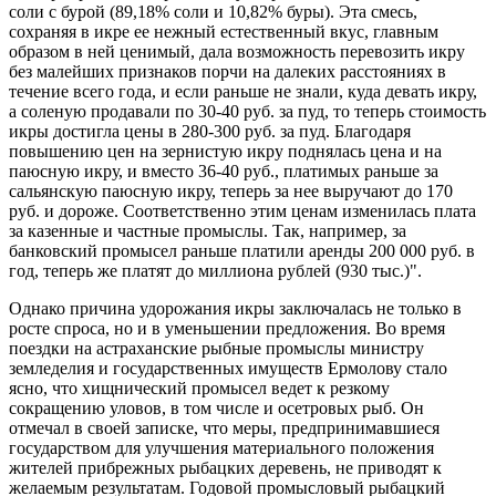
соли с бурой (89,18% соли и 10,82% буры). Эта смесь,
сохраняя в икре ее нежный естественный вкус, главным
образом в ней ценимый, дала возможность перевозить икру
без малейших признаков порчи на далеких расстояниях в
течение всего года, и если раньше не знали, куда девать икру,
а соленую продавали по 30-40 руб. за пуд, то теперь стоимость
икры достигла цены в 280-300 руб. за пуд. Благодаря
повышению цен на зернистую икру поднялась цена и на
паюсную икру, и вместо 36-40 руб., платимых раньше за
сальянскую паюсную икру, теперь за нее выручают до 170
руб. и дороже. Соответственно этим ценам изменилась плата
за казенные и частные промыслы. Так, например, за
банковский промысел раньше платили аренды 200 000 руб. в
год, теперь же платят до миллиона рублей (930 тыс.)".
Однако причина удорожания икры заключалась не только в
росте спроса, но и в уменьшении предложения. Во время
поездки на астраханские рыбные промыслы министру
земледелия и государственных имуществ Ермолову стало
ясно, что хищнический промысел ведет к резкому
сокращению уловов, в том числе и осетровых рыб. Он
отмечал в своей записке, что меры, предпринимавшиеся
государством для улучшения материального положения
жителей прибрежных рыбацких деревень, не приводят к
желаемым результатам. Годовой промысловый рыбацкий