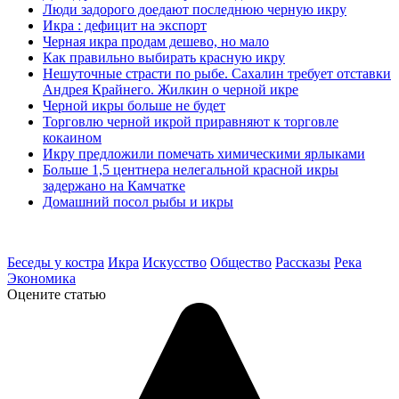
Люди задорого доедают последнюю черную икру
Икра : дефицит на экспорт
Черная икра продам дешево, но мало
Как правильно выбирать красную икру
Нешуточные страсти по рыбе. Сахалин требует отставки
Андрея Крайнего. Жилкин о черной икре
Черной икры больше не будет
Торговлю черной икрой приравняют к торговле
кокаином
Икру предложили помечать химическими ярлыками
Больше 1,5 центнера нелегальной красной икры
задержано на Камчатке
Домашний посол рыбы и икры
Беседы у костра
Икра
Искусство
Общество
Рассказы
Река
Экономика
Оцените статью