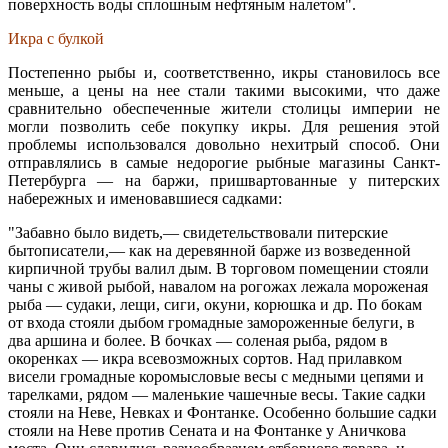
поверхность воды сплошным нефтяным налетом".
Икра с булкой
Постепенно рыбы и, соответственно, икры становилось все
меньше, а цены на нее стали такими высокими, что даже
сравнительно обеспеченные жители столицы империи не
могли позволить себе покупку икры. Для решения этой
проблемы использовался довольно нехитрый способ. Они
отправлялись в самые недорогие рыбные магазины Санкт-
Петербурга — на баржи, пришвартованные у питерских
набережных и именовавшиеся садками:
"Забавно было видеть,— свидетельствовали питерские
бытописатели,— как на деревянной барже из возведенной
кирпичной трубы валил дым. В торговом помещении стояли
чаны с живой рыбой, навалом на рогожах лежала мороженая
рыба — судаки, лещи, сиги, окуни, корюшка и др. По бокам
от входа стояли дыбом громадные замороженные белуги, в
два аршина и более. В бочках — соленая рыба, рядом в
окоренках — икра всевозможных сортов. Над прилавком
висели громадные коромысловые весы с медными цепями и
тарелками, рядом — маленькие чашечные весы. Такие садки
стояли на Неве, Невках и Фонтанке. Особенно большие садки
стояли на Неве против Сената и на Фонтанке у Аничкова