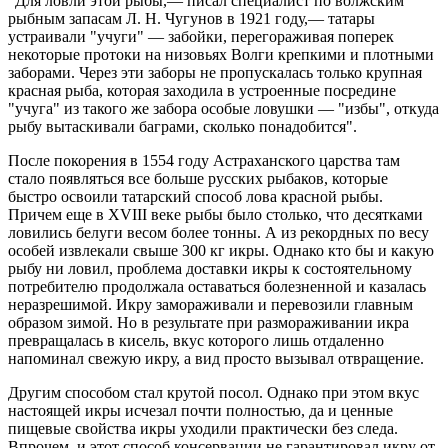
"Для ловли этой рыбы,— писал специалист по волжским
рыбным запасам Л. Н. Чугунов в 1921 году,— татары
устраивали "учуги" — забойки, перегораживая поперек
некоторые протоки на низовьях Волги крепкими и плотными
заборами. Через эти заборы не пропускалась только крупная
красная рыба, которая заходила в устроенные посредине
"учуга" из такого же забора особые ловушки — "избы", откуда
рыбу вытаскивали баграми, сколько понадобится".
После покорения в 1554 году Астраханского царства там
стало появляться все больше русских рыбаков, которые
быстро освоили татарский способ лова красной рыбы.
Причем еще в XVIII веке рыбы было столько, что десятками
ловились белуги весом более тонны. А из рекордных по весу
особей извлекали свыше 300 кг икры. Однако кто бы и какую
рыбу ни ловил, проблема доставки икры к состоятельному
потребителю продолжала оставаться болезненной и казалась
неразрешимой. Икру замораживали и перевозили главным
образом зимой. Но в результате при размораживании икра
превращалась в кисель, вкус которого лишь отдаленно
напоминал свежую икру, а вид просто вызывал отвращение.
Другим способом стал крутой посол. Однако при этом вкус
настоящей икры исчезал почти полностью, да и ценные
пищевые свойства икры уходили практически без следа.
Впрочем, и этот способ консервации не гарантировал икру от