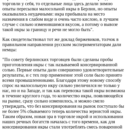
торговли у себя, то отдельные лица здесь делали зимою
опыты пересылки малосольной икры в Берлин, но опыты
оказывались неудачными: икра прибывала на место
назначения в слабом виде и очень часто кислою, в лучшем
случае с сильно изменившимся вкусом, а потому о вывозе
такой икры за границу и речи не могло быть".
Как свидетельствовал тот же доклад биржевиков, толчок в
правильном направлении русским экспериментаторам дали
немцы:
"По совету берлинских торговцев были сделаны пробы
приготовления икры с так называемой консервированной
солью. Первые опыты дали совершенно удовлетворительные
результаты, и с тех пор применение этой соли было принято
всеми промышленниками. Благодаря этому новому способу
спрос на малосольную икру сильно увеличился не только у
нас, но и на Западе, и так как перевозка такой икры возможна
в течение круглого года, то количество икры, появляющейся
на рынке, сразу сильно изменилось, и можно смело
утверждать, что без консервирования на рынок поступало бы
не более 5% сбываемого теперь количества зернистой икры.
Таким образом, новая эра в торговле икрой и использовании
наших речных богатств началась с того времени, как для
консервирования икры стали употреблять смесь поваренной