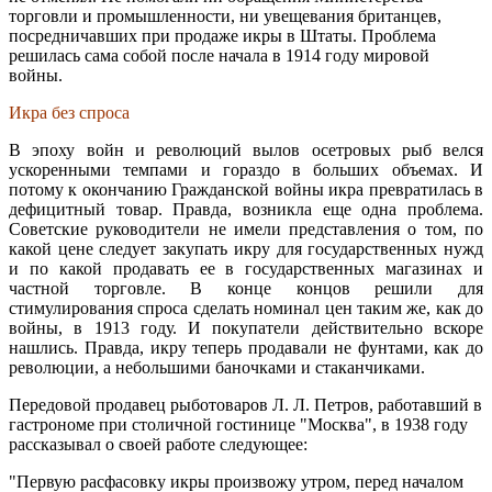
торговли и промышленности, ни увещевания британцев,
посредничавших при продаже икры в Штаты. Проблема
решилась сама собой после начала в 1914 году мировой
войны.
Икра без спроса
В эпоху войн и революций вылов осетровых рыб велся
ускоренными темпами и гораздо в больших объемах. И
потому к окончанию Гражданской войны икра превратилась в
дефицитный товар. Правда, возникла еще одна проблема.
Советские руководители не имели представления о том, по
какой цене следует закупать икру для государственных нужд
и по какой продавать ее в государственных магазинах и
частной торговле. В конце концов решили для
стимулирования спроса сделать номинал цен таким же, как до
войны, в 1913 году. И покупатели действительно вскоре
нашлись. Правда, икру теперь продавали не фунтами, как до
революции, а небольшими баночками и стаканчиками.
Передовой продавец рыботоваров Л. Л. Петров, работавший в
гастрономе при столичной гостинице "Москва", в 1938 году
рассказывал о своей работе следующее:
"Первую расфасовку икры произвожу утром, перед началом