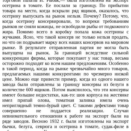
торговой палаты И. Рыбак,— была изготовлена на экспорт
осетрина в томате. Ее послали за границу. По прибытии
товара на место, когда вскрыли ряд ящиков, оказалось, что
осетрину выпускать на рынок нельзя. Почему? Потому, что,
когда осетрину консервировали, то вопреки требованиям
рынков не сняли кожицы, не освободили рыбы от подкожного
жира. Помимо всего в коробку попала кожа осетрины с
жучками. Ясно, что такой консерв не только нельзя продать,
но что он подрывает марку всех наших консервов на мировом
рынке. В результате отправленная партия не могла быть
выпущена на рынок. За границей вследствие сильной
конкуренции фирмы, которые покупают у нас товар, весьма
осторожно подходят ко всем нашим предложениям. Особенно
в такой период, когда на рынке чрезвычайно много товаров,
предлагаемых нашими конкурентами по чрезмерно низкой
цене. Можно еще привести пример, когда из одного нашего
завода были отправлены за границу консервы из белуги в
количестве 600 ящиков. Потом выяснилось, что эти консервы
имеют большие недостатки, как-то: шов корпуса на жестянке
имел припай олова, томатная заливка имела очень
неприглядный темно-бурый цвет. С такими дефектами товар
совершенно не поддается реализации. Случаи
невнимательного отношения к работе на экспорт были на
ряде заводов. Весною 1932 г. были изготовлены на экспорт
бычки, белуга, севрюга и осетрина в томате, судак-филе в