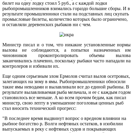
билет на одну лодку стоил 5 руб., а с каждой лодки
рыбопромышленников взимались гораздо большие сборы. И в
результате промышленники стали на подставных лиц скупать
промысловые билеты, количество которых было ограничено,
и оставляли деревенских рыбаков ни с чем.
Министр писал и о том, что никакие установленные нормы
вылова не соблюдаются, а попытки назначенных им
чиновников проконтролировать объемы вылова
заканчивались плачевно, поскольку рыбаки часто нападали на
контролеров и избивали их.
Еще одним серьезным злом Ермолов считал вылов осетровых,
залегающих на зиму в ямы. Рыбопромышленники обносили
такие ямы неводами и вылавливали все до единой рыбины. В
результате вылавливаемая рыба мельчала, и ее с каждым годом
становилось все меньше. А ко всем прочим бедам, как писал
министр, свою лепту в уменьшение поголовья ценных рыб
стал вносить технический прогресс:
"В последнее время выдвинут вопрос о вредном влиянии на
рыбное богатство р. Волги нефтяных остатков, в изобилии
выпускаемых в реку с нефтяных судов и покрывающих