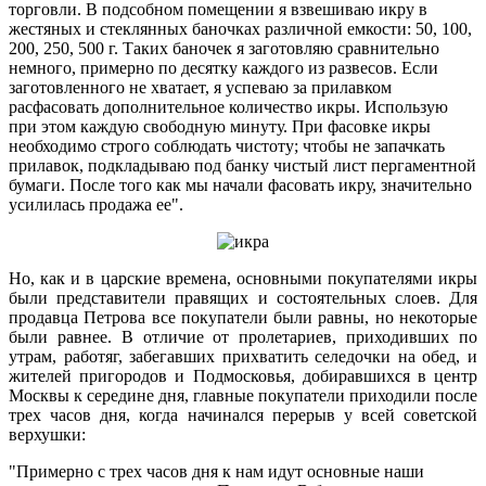
торговли. В подсобном помещении я взвешиваю икру в
жестяных и стеклянных баночках различной емкости: 50, 100,
200, 250, 500 г. Таких баночек я заготовляю сравнительно
немного, примерно по десятку каждого из развесов. Если
заготовленного не хватает, я успеваю за прилавком
расфасовать дополнительное количество икры. Использую
при этом каждую свободную минуту. При фасовке икры
необходимо строго соблюдать чистоту; чтобы не запачкать
прилавок, подкладываю под банку чистый лист пергаментной
бумаги. После того как мы начали фасовать икру, значительно
усилилась продажа ее".
Но, как и в царские времена, основными покупателями икры
были представители правящих и состоятельных слоев. Для
продавца Петрова все покупатели были равны, но некоторые
были равнее. В отличие от пролетариев, приходивших по
утрам, работяг, забегавших прихватить селедочки на обед, и
жителей пригородов и Подмосковья, добиравшихся в центр
Москвы к середине дня, главные покупатели приходили после
трех часов дня, когда начинался перерыв у всей советской
верхушки:
"Примерно с трех часов дня к нам идут основные наши