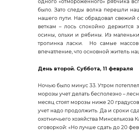
одного «отмороженного» рябчика вс
было. Зато следы волка перешли на
нашего пути. Нас обрадовал свежий 
веткам – лось спокойно держится
осины, ольхи и рябины. Из маленьк
тропинка ласки. Но самые массовы
впечатление, что основной житель наш
День второй. Суббота, 11 февраля
Ночью было минус 33. Утром потеплело
морозы учет делать бесполезно – лесн
месяц стоят морозы ниже 20 градусов
учет надо продолжить. Да и сроки с
охотничьего хозяйства Минсельхоза Ка
оговоркой: «Но лучше сдать до 20 фев