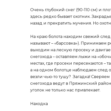
Очень глубокий снег (90-110 см) и пл
здесь редко бывает охотник. Закрадыв
назад и прекратить мучения. Но охотн
На краю болота находим свежий след 
называют – «барсовка»). Принимаем р
выходим на лесную просеку и двигае
снегохода – оставляем лыжи на «обочи
местах, где просеки пересекаются – т
а на одном болотце наблюдаем след от
везли чью-то тушу? Загадка! Сверяем
снегохода ведут в Пряжинский район 
уголок не только нас привлекает.
Находка