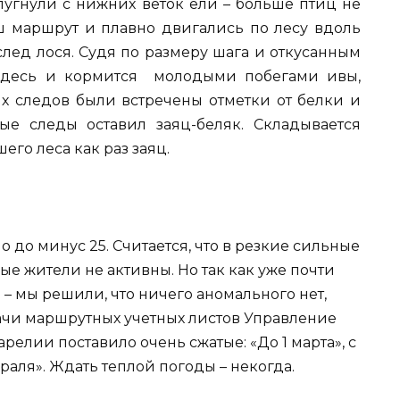
пугнули с нижних веток ели – больше птиц не
ш маршрут и плавно двигались по лесу вдоль
след лося. Судя по размеру шага и откусанным
 здесь и кормится молодыми побегами ивы,
их следов были встречены отметки от белки и
е следы оставил заяц-беляк. Складывается
его леса как раз заяц.
 до минус 25. Считается, что в резкие сильные
ые жители не активны. Но так как уже почти
 – мы решили, что ничего аномального нет,
дачи маршрутных учетных листов Управление
релии поставило очень сжатые: «До 1 марта», с
раля». Ждать теплой погоды – некогда.