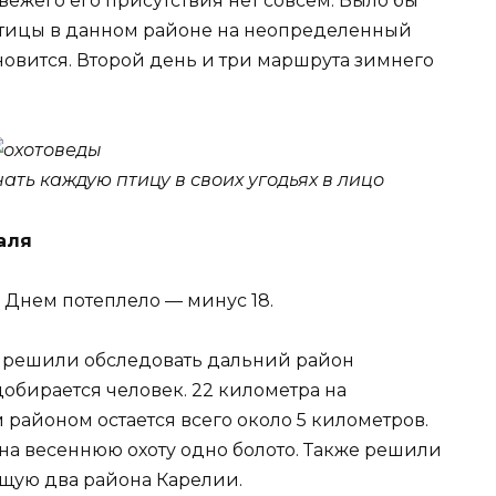
свежего его присутствия нет совсем. Было бы
птицы в данном районе на неопределенный
новится. Второй день и три маршрута зимнего
ть каждую птицу в своих угодьях в лицо
аля
. Днем потеплело — минус 18.
– решили обследовать дальний район
 добирается человек. 22 километра на
районом остается всего около 5 километров.
на весеннюю охоту одно болото. Также решили
ющую два района Карелии.