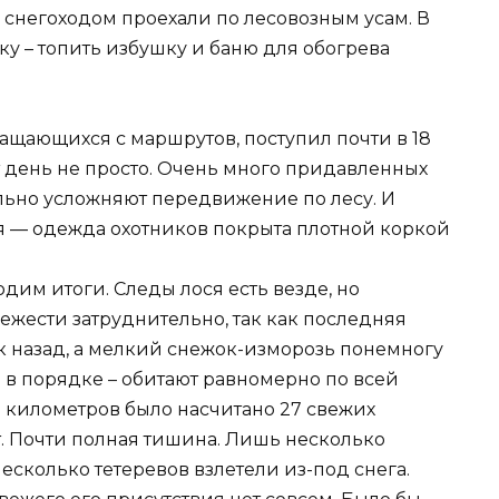
 снегоходом проехали по лесовозным усам. В
ку – топить избушку и баню для обогрева
ащающихся с маршрутов, поступил почти в 18
т день не просто. Очень много придавленных
ильно усложняют передвижение по лесу. И
я — одежда охотников покрыта плотной коркой
им итоги. Следы лося есть везде, но
ежести затруднительно, так как последняя
к назад, а мелкий снежок-изморозь понемногу
 в порядке – обитают равномерно по всей
8 километров было насчитано 27 свежих
ет. Почти полная тишина. Лишь несколько
несколько тетеревов взлетели из-под снега.