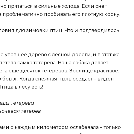
но прятаться в сильные холода. Если снег
е проблематично пробивать его плотную корку.
ловия для зимовки птиц. Что и подтвердилось
е упавшее дерево с лесной дороги, и в этот же
вылетела самка тетерева. Наша собака делает
га еще десяток тетеревов. Зрелище красивое.
 брызг. Когда снежная пыль оседает – виден
тица в лесу есть!
ночевал тетерев
вами с каждым километром ослабевала – только