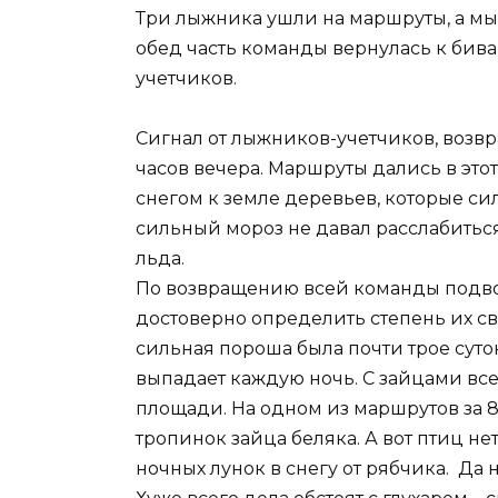
Три лыжника ушли на маршруты, а мы
обед часть команды вернулась к бива
учетчиков.
Сигнал от лыжников-учетчиков, возвр
часов вечера. Маршруты дались в это
снегом к земле деревьев, которые с
сильный мороз не давал расслабитьс
льда.
По возвращению всей команды подвод
достоверно определить степень их св
сильная пороша была почти трое суто
выпадает каждую ночь. С зайцами все
площади. На одном из маршрутов за 
тропинок зайца беляка. А вот птиц н
ночных лунок в снегу от рябчика. Да 