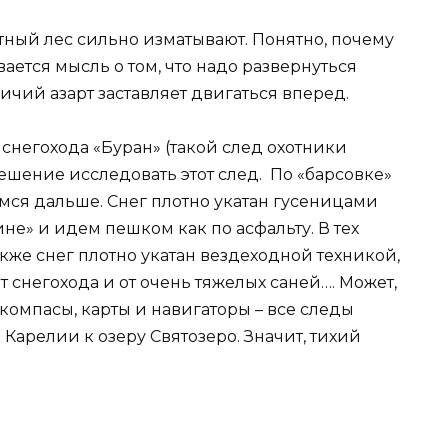
отный лес сильно изматывают. Понятно, почему
ается мысль о том, что надо развернуться
ичий азарт заставляет двигаться вперед.
снегохода «Буран» (такой след охотники
ешение исследовать этот след. По «барсовке»
мся дальше. Снег плотно укатан гусеницами
не» и идем пешком как по асфальту. В тех
акже снег плотно укатан вездеходной техникой,
 снегохода и от очень тяжелых саней…. Может,
 компасы, карты и навигаторы – все следы
Карелии к озеру Святозеро. Значит, тихий