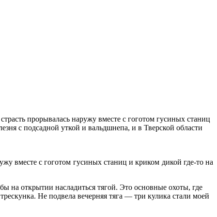
 страсть прорывалась наружу вместе с гоготом гусиных станиц
лезня с подсадной уткой и вальдшнепа, и в Тверской области
ужу вместе с гоготом гусиных станиц и криком дикой где-то на
обы на открытии насладиться тягой. Это основные охоты, где
трескунка. Не подвела вечерняя тяга — три кулика стали моей