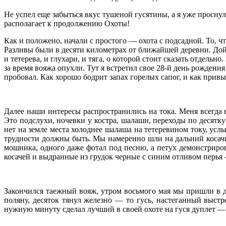
Не успел еще забыться вкус тушеной гусятины, а я уже проснул
располагает к продолжению Охоты!
Как и положено, начали с простого — охота с подсадной. То, чт
Разливы были в десяти километрах от ближайшей деревни. Дой
и тетерева, и глухари, и тяга, о которой стоит сказать отдельн
за время вояжа опухли. Тут я встретил свое 28-й день рождени
пробовал. Как хорошо бодрит запах горелых сапог, и как при
Далее наши интересы распространились на тока. Меня всегда 
Это подслухи, ночевки у костра, шалаши, переходы по десятку
нет на земле места холоднее шалаша на тетеревином току, усл
трудности должны быть. Мы намеренно шли на дальний косачин
мошника, одного даже фотал под песню, а петух демонстриров
косачей и выдранные из грудок черные с синим отливом перья 
Закончился таежный вояж, утром восьмого мая мы пришли в 
поляну, десяток тянул железно — то гусь, настеганный выст
нужную минуту сделал лучший в своей охоте на гуся дуплет — 