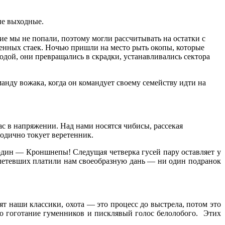
ые выходные.
е мы не попали, поэтому могли рассчитывать на остатки с
ленных стаек. Ночью пришли на место рыть окопы, которые
дой, они превращались в скрадки, устанавливались сектора
манду вожака, когда он командует своему семейству идти на
ас в напряжении. Над нами носятся чибисы, рассекая
лодично токует веретенник.
в один — Кроншнепы! Следущая четверка гусей пару оставляет у
налетевших платили нам своеобразную дань — ни один подранок
ят наши классики, охота — это процесс до выстрела, потом это
ело гоготание гуменников и писклявый голос белолобого. Этих