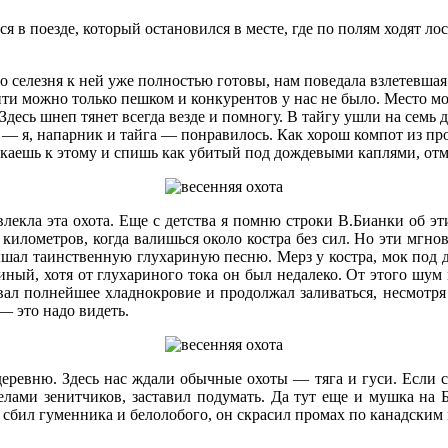
ся в поезде, который остановился в месте, где по полям ходят ло
о селезня к ней уже полностью готовы, нам поведала взлетевшая с
ти можно только пешком и конкурентов у нас не было. Место м
о. Здесь шнеп тянет всегда везде и помногу. В тайгу ушли на сем
я — я, напарник и тайга — понравилось. Как хорош компот из пр
выкаешь к этому и спишь как убитый под дождевыми каплями, о
влекла эта охота. Еще с детства я помню строки В.Бианки об э
 километров, когда валишься около костра без сил. Но эти мгнов
ышал таинственную глухариную песню. Мерз у костра, мок под дож
ый, хотя от глухариного тока он был недалеко. От этого шум 
ал полнейшее хладнокровие и продолжал заливаться, несмотря 
— это надо видеть.
деревню. Здесь нас ждали обычные охоты — тяга и гуси. Если 
релами зенитчиков, заставил подумать. Да тут еще и мушка на 
сбил гуменника и белолобого, он скрасил промах по канадским к