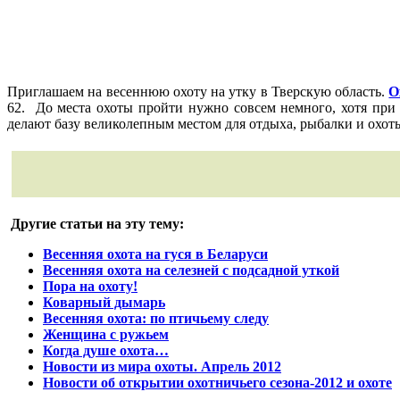
Приглашаем на весеннюю охоту на утку в Тверскую область.
О
62. До места охоты пройти нужно совсем немного, хотя при
делают базу великолепным местом для отдыха, рыбалки и охот
Другие статьи на эту тему:
Весенняя охота на гуся в Беларуси
Весенняя охота на селезней с подсадной уткой
Пора на охоту!
Коварный дымарь
Весенняя охота: по птичьему следу
Женщина с ружьем
Когда душе охота…
Новости из мира охоты. Апрель 2012
Новости об открытии охотничьего сезона-2012 и охоте