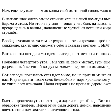
Нам, еще не утолившим до конца свой охотничий голод, мало п
В назначенное число самые стойкие члены нашей команды выех
барского стола. Но это не пугало — опыт у нас был, началась
превращались в ванны , наполненные мутной от весенней жирн
стрельбы.
Вообще гусиная охота самая трудовая — это и доставка профиле
снижение, как трудно сдержать себя и сказать заветное "БЬЕМ",
Вот хлопоты позади и мы идем в лагерь, не замечая на сапог
Половина четвертого утра… мы уже на своих местах, гуси еще 
разреженный весенний воздух маховыми перьями и оглашая крик
Вот впереди показалась стая идет мимо, но на призыв манка о
нас. К двенадцати часам семь белолобых и пара кроншнепов у
не ушел, всех отыскали. Наши старания не пропали даром, охот
Быстро пролетела утренняя заря, а ждали ее целый год. Вот и
обработка трофеев. Перед этим была дорога домой, наполненн
впечатлении нам хватит до следующего года.