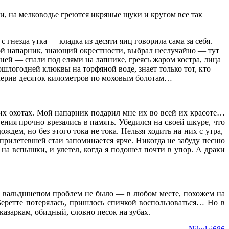
си, на мелководье греются икряные щуки и кругом все так
 гнезда утка — кладка из десяти яиц говорила сама за себя.
ой напарник, знающий окрестности, выбрал неслучайно — тут
ь дней — спали под елями на лапнике, греясь жаром костра, лица
ошлогодней клюквы на торфяной воде, знает только тот, кто
тмерив десяток километров по моховым болотам…
тих охотах. Мой напарник подарил мне их во всей их красоте…
ения прочно врезались в память. Убедился на своей шкуре, что
дем, но без этого тока не тока. Нельзя ходить на них с утра,
прилетевшей стаи запоминается ярче. Никогда не забуду песню
на вспышки, и улетел, когда я подошел почти в упор. А драки
с вальдшнепом проблем не было — в любом месте, похожем на
Беретте потерялась, пришлось спичкой воспользоваться… Но в
азаркам, обидный, словно песок на зубах.