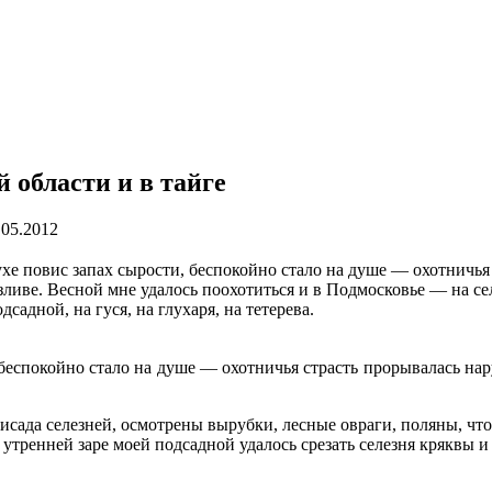
 области и в тайге
.05.2012
хе повис запах сырости, беспокойно стало на душе — охотничья
зливе. Весной мне удалось поохотиться и в Подмосковье — на се
дсадной, на гуся, на глухаря, на тетерева.
беспокойно стало на душе — охотничья страсть прорывалась нар
рисада селезней, осмотрены вырубки, лесные овраги, поляны, чт
тренней заре моей подсадной удалось срезать селезня кряквы и 