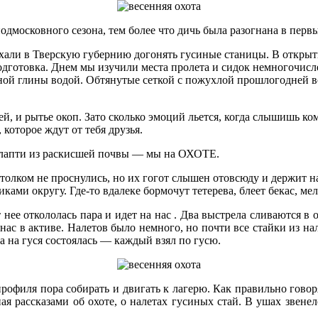
одмосковного сезона, тем более что дичь была разогнана в перв
али в Тверскую губернию догонять гусиные станицы. В открыти
 подготовка. Днем мы изучили места пролета и сидок немногочис
ой глины водой. Обтянутые сеткой с пожухлой прошлогодней во
й, и рытье окоп. Зато сколько эмоций льется, когда слышишь ко
 которое ждут от тебя друзья.
ах лапти из раскисшей почвы — мы на ОХОТЕ.
толком не проснулись, но их гогот слышен отовсюду и держит н
ами округу. Где-то вдалеке бормочут тетерева, блеет бекас, ме
т нее откололась пара и идет на нас . Два выстрела сливаются 
 нас в активе. Налетов было немного, но почти все стайки из 
а на гуся состоялась — каждый взял по гусю.
 профиля пора собирать и двигать к лагерю. Как правильно говор
ая рассказами об охоте, о налетах гусиных стай. В ушах звен