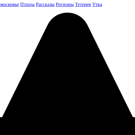
московье
Птицы
Рассказы
Регионы
Тетерев
Утка