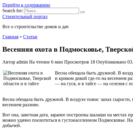
Перейти к содержанию
Search for:
Строительный портал
Все о строительстве домов и дач
Главная
»
Статьи
Весенняя охота в Подмосковье, Тверской
Автор
admin
На чтение
6 мин
Просмотров
18
Опубликовано
03
Весна обещала быть дружной. В возду
и криком дикой где-то на весеннем ра
—
на гуся, и в тайге — на селезня с по
Весна обещала быть дружной. В воздухе повис запах сырости, 
весеннем разливе.
Вот она, заветная дата, заранее построены шалаши на местах п
можно удачно поохотиться в густонаселенном Подмосковье. На у
добычей.