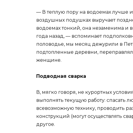
— В теплую пору на водоемах лучше и
воздушных подушках выручает поздне
водоемах тонкий, она незаменима и в
года назад, — вспоминает подполков
половодье, мы месяц дежурили в Пет
подтопленные деревни, переправлял
женщине.
Подводная сварка
В, мягко говоря, не курортных услов
выполнять текущую работу: спасать л
всевозможную технику, проводить ра
конструкций (могут осуществлять сва
другое.