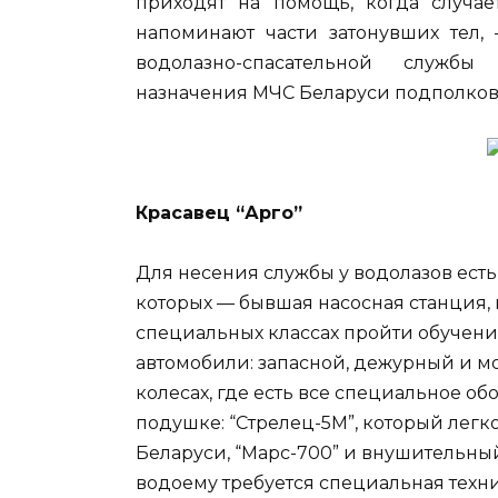
приходят на помощь, когда случает
напоминают части затонувших тел,
водолазно-спасательной службы
назначения МЧС Беларуси подполков
Красавец “Арго”
Для несения службы у водолазов есть 
которых — бывшая насосная станция, г
специальных классах пройти обучени
автомобили: запасной, дежурный и м
колесах, где есть все специальное об
подушке: “Стрелец-5М”, который легк
Беларуси, “Марс-700” и внушительный
водоему требуется специальная техни