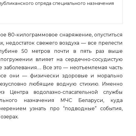
публиканского отряда специального назначения
ое 80-килограммовое снаряжение, опуститься
х, недостаток свежего воздуха — все прелести
глубине 50 метров почти в пять раз выше
 погружении влияет на сердечно-сосудистую
е заболевания…. Все это — неотъемлемая часть
 все они — физически здоровые и морально
безусловно любящие водную стихию. Именно
з Центра водолазно-спасательной службы
ального назначения МЧС Беларуси, куда
мерением узнать про “подводные” события,
озерах.