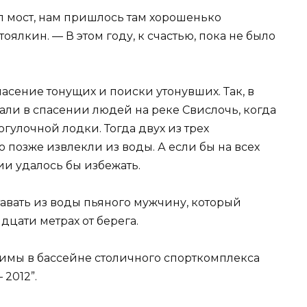
ул мост, нам пришлось там хорошенько
оялкин. — В этом году, к счастью, пока не было
асение тонущих и поиски утонувших. Так, в
али в спасении людей на реке Свислочь, когда
гулочной лодки. Тогда двух из трех
о позже извлекли из воды. А если бы на всех
ии удалось бы избежать.
авать из воды пьяного мужчину, который
дцати метрах от берега.
зимы в бассейне столичного спорткомплекса
2012”.