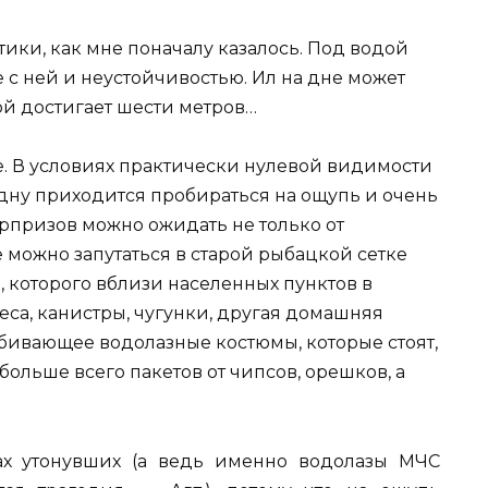
тики, как мне поначалу казалось. Под водой
е с ней и неустойчивостью. Ил на дне может
рой достигает шести метров…
е. В условиях практически нулевой видимости
 дну приходится пробираться на ощупь и очень
рпризов можно ожидать не только от
 можно запутаться в старой рыбацкой сетке
а, которого вблизи населенных пунктов в
леса, канистры, чугунки, другая домашняя
робивающее водолазные костюмы, которые стоят,
 больше всего пакетов от чипсов, орешков, а
х утонувших (а ведь именно водолазы МЧС