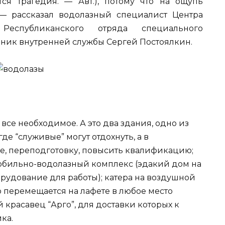
ся трагедия. — Авт.), потому что на ощупь
 — рассказал водолазный специалист Центра
 Республиканского отряда специального
ник внутренней службы Сергей Постоялкин.
все необходимое. А это два здания, одно из
де “служивые” могут отдохнуть, а в
е, переподготовку, повысить квалификацию;
обильно-водолазный комплекс (эдакий дом на
орудование для работы); катера на воздушной
о перемещается на лафете в любое место
 красавец “Арго”, для доставки которых к
ка.