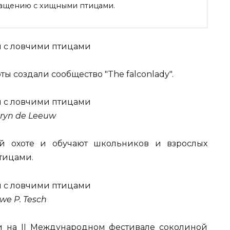
ращению с хищными птицами.
ты создали сообщество
"The falconlady".
ryn de Leeuw
й охоте и обучают школьников и взрослых
тицами.
we P. Tesch
и на II Международном фестивале соколиной