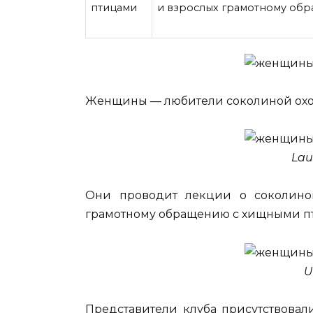
и взрослых грамотному об
Женщины — любители соколиной охо
Lau
Они проводит лекции о соколино
грамотному обращению с хищными п
U
Представители клуба присутствовал