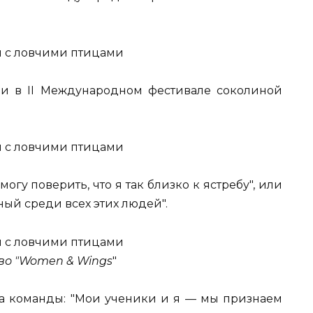
ли в II Международном фестивале соколиной
гу поверить, что я так близко к ястребу", или
ный среди всех этих людей".
во "Women & Wings
"
ца команды: "Мои ученики и я — мы признаем