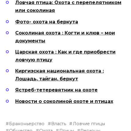
Ловчая птица: Охота с перепелятником
или соколиная
Фото- охота на беркута
Соколиная охота : Когти и клюв – мои
документы
Царская охота : Как и где приобрести
ловчую птицу
Киргизская национальная охота :
Лошадь, тайган, беркут
Ястреб-тетеревятник на охоте
Новости о соколиной охоте и птицах
Браконьерство
Власть
Ловчие птицы
Общество
Охота
Птицы
Регионы