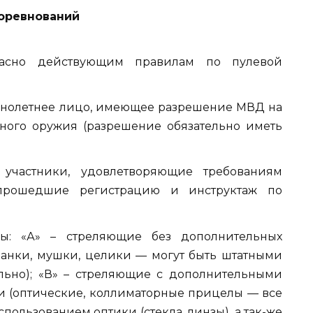
соревнований
гласно действующим правилам по пулевой
ннолетнее лицо, имеющее разрешение МВД на
ного оружия (разрешение обязательно иметь
 участники, удовлетворяющие требованиям
 прошедшие регистрацию и инструктаж по
пы: «А» – стреляющие без дополнительных
анки, мушки, целики — могут быть штатными
льно); «В» – стреляющие с дополнительными
(оптические, коллиматорные прицелы — все
ользованием оптики (стекла, линзы), а так-же