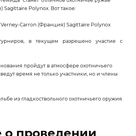
ртемида" станет отличное охотничье ружьё
Sagittaire Polynox. Вот такое:
урниров, в текущем разрешено участие с
внования пройдут в атмосфере охотничьего
ведут время не только участники, но и члены
 о проведении