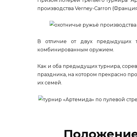
Призом лотереи Третьего Турнира "А
производства Verney-Carron (Франция) 
В отличие от двух предыдущих т
комбинированным оружием.
Как и оба предыдущих турнира, соре
праздника, на котором прекрасно про
их семей.
Положение