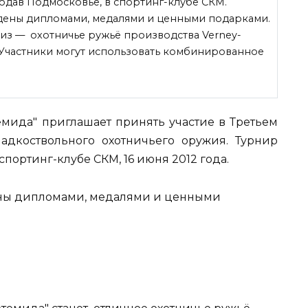
 годав Подмосковье, в спортинг-клубе СКМ.
дены дипломами, медалями и ценными подарками.
риз — охотничье ружьё производства Verney-
x. Участники могут использовать комбинированное
емида" приглашает
принять участие в Третьем
адкоствольного охотничьего оружия. Турнир
портинг-клубе СКМ, 16 июня 2012 года.
ены дипломами, медалями и ценными