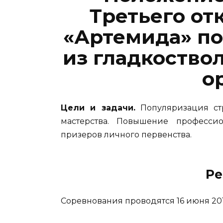
Третьего от
«Артемида» по
из гладкоство
о
Цели и задачи.
Популяризация стр
мастерства. Повышение професси
призеров личного первенства.
Ре
Соревнования проводятся 16 июня 201