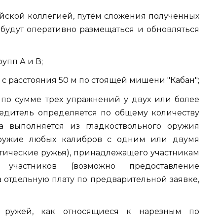
ейской коллегией, путём сложения полученных
ы будут оперативно размещаться и обновляться
рупп А и В;
с расстояния 50 м по стоящей мишени "Кабан";
а по сумме трех упражнений у двух или более
бедитель определяется по общему количеству
ба выполняется из гладкоствольного оружия
 оружие любых калибров с одним или двумя
атические ружья), принадлежащего участникам
 участников (возможно предоставление
за отдельную плату по предварительной заявке,
х ружей, как относящиеся к нарезным по