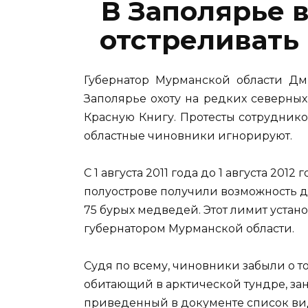
В Заполярье 
отстреливать
Губернатор Мурманской области Д
Заполярье охоту на редких северны
Красную Книгу. Протесты сотрудник
областные чиновники игнорируют.
С 1 августа 2011 года до 1 августа 201
полуострове получили возможность до
75 бурых медведей. Этот лимит уста
губернатором Мурманской области.
Судя по всему, чиновники забыли о т
обитающий в арктической тундре, зан
приведенный в документе список вид