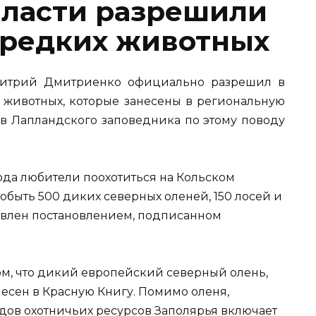
власти разрешили
 редких животных
митрий Дмитриенко официально разрешил в
х животных, которые занесены в региональную
ов Лапландского заповедника по этому поводу
2 года любители поохотиться на Кольском
быть 500 диких северных оленей, 150 лосей и
новлен постановлением, подписанном
ом, что дикий европейский северный олень,
есен в Красную Книгу. Помимо оленя,
ов охотничьих ресурсов Заполярья включает