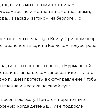
едведя. Иными словами, охотникам
лых самцов, но и медведиц с медвежатами,
, из засады, загоном, на берлоге и с
оже занесены в Красную Книгу. При этом бобр
ого заповедника, и на Кольском полуострове
на дикого северного оленя, в Мурманской
метили в Лапландском заповеднике. — И это
дно пишем протесты в охотуправление, чтобы
ысленна и жестока по своей сути.
 весеннюю охоту. При этом порядочные
осенью, когда детеныши уже подросли.