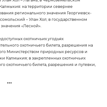
 Улан Хол – Лагань, в Черноземельском
алмыкия: на территории севернее
вания регионального значения Георгиевск-
мсомольский – Улан Хол; в государственном
 значения «Лесной».
едоступных охотничьих угодьях
тельного охотничьего билета, разрешения на
ного Министерством природных ресурсов и
и Калмыкия; в закрепленных охотничьих
го охотничьего билета, разрешения и путевки,
***