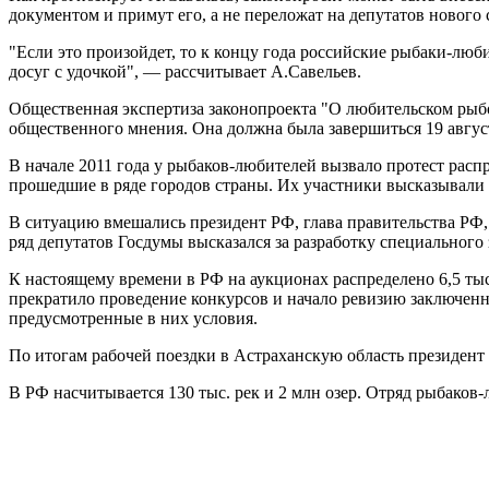
документом и примут его, а не переложат на депутатов нового 
"Если это произойдет, то к концу года российские рыбаки-лю
досуг с удочкой", — рассчитывает А.Савельев.
Общественная экспертиза законопроекта "О любительском рыбо
общественного мнения. Она должна была завершиться 19 авгус
В начале 2011 года у рыбаков-любителей вызвало протест расп
прошедшие в ряде городов страны. Их участники высказывали оп
В ситуацию вмешались президент РФ, глава правительства РФ, 
ряд депутатов Госдумы высказался за разработку специального з
К настоящему времени в РФ на аукционах распределено 6,5 ты
прекратило проведение конкурсов и начало ревизию заключенны
предусмотренные в них условия.
По итогам рабочей поездки в Астраханскую область президент 
В РФ насчитывается 130 тыс. рек и 2 млн озер. Отряд рыбаков-