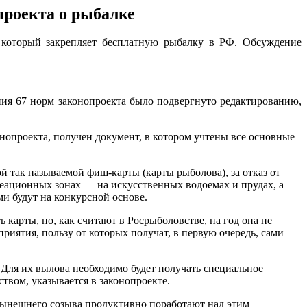
проекта о рыбалке
, который закрепляет бесплатную рыбалку в РФ. Обсуждение
ия 67 норм законопроекта было подвергнуто редактированию,
нопроекта, получен документ, в котором учтены все основные
й так называемой фиш-карты (карты рыболова), за отказ от
реационных зонах — на искусственных водоемах и прудах, а
ми будут на конкурсной основе.
 карты, но, как считают в Росрыболовстве, на год она не
риятия, пользу от которых получат, в первую очередь, сами
 Для их вылова необходимо будет получать специальное
ством, указывается в законопроекте.
 нынешнего созыва продуктивно поработают над этим