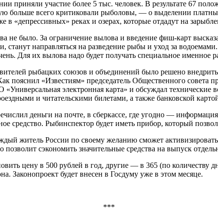
ии приняли участие более 5 тыс. человек. В результате 67 пол
рую больше всего критиковали рыболовы, — о выделении платны
е в «депрессивных» реках и озерах, которые отдадут на зарыбле
ва не было. За ограничение вылова и введение фиш-карт высказа
и, станут направляться на разведение рыбы и уход за водоемами.
нь. Для их вылова надо будет получать специальное именное ра
авителей рыбацких союзов и объединений было решено внедрить
а. Как пояснил «Известиям» председатель Общественного совета 
О «Универсальная электронная карта» и обсуждал технические в
роездными и читательскими билетами, а также банковской карто
числил деньги на почте, в сберкассе, где угодно — информация
ное средство. Рыбинспектор будет иметь прибор, который позво
ждый житель России по своему желанию сможет активизировать 
это позволит сэкономить значительные средства на выпуск отдель
вить цену в 500 рублей в год, другие — в 365 (по количеству дн
а. Законопроект будет внесен в Госдуму уже в этом месяце.
***