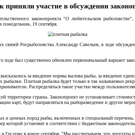
ек приняли участие в обсуждении законо
тельственного законопроекта "О любительском рыболовстве"
 понедельник, 19 сентября.
х связей Росрыболовства Александр Савельев, в ходе обсужден
го ходе был существенно обновлен первоначальный вариант зако
 высказались за введение нормы вылова рыбы, за введение едино
 рыбалки. Платная рыбалка будет только в так называемых рек
приниматели. Распределяться такие участки между пользователя
сей территории страны. Законопроект не устанавливает стоимость
ции карт, будут направляться на рыборазведение и другие мероп
ных и ценных пород рыбы, включенных в специальный перечень.
мер которой установят в соответствии с бюджетным законодатель
н в Госдуму в конце сентября. "Мы рассчитываем, что депутаты