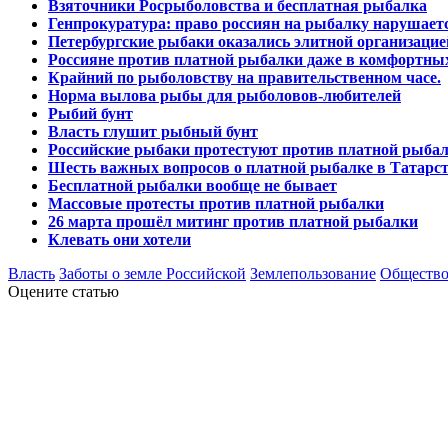
Взяточники Росрыболовства и бесплатная рыбалка
Генпрокуратура: право россиян на рыбалку нарушает
Петербургские рыбаки оказались элитной организацие
Россияне против платной рыбалки даже в комфортны
Крайний по рыболовству на правительственном часе.
Норма вылова рыбы для рыболовов-любителей
Рыбий бунт
Власть глушит рыбный бунт
Российские рыбаки протестуют против платной рыба
Шесть важных вопросов о платной рыбалке в Татарс
Бесплатной рыбалки вообще не бывает
Массовые протесты против платной рыбалки
26 марта прошёл митинг против платной рыбалки
Клевать они хотели
Власть
Заботы о земле Российской
Землепользование
Обществ
Оцените статью