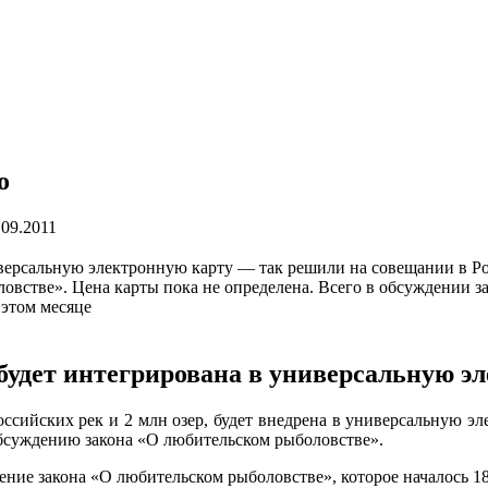
о
.09.2011
иверсальную электронную карту — так решили на совещании в Ро
встве». Цена карты пока не определена. Всего в обсуждении за
 этом месяце
будет интегрирована в универсальную э
российских рек и 2 млн озер, будет внедрена в универсальную 
обсуждению закона «О любительском рыболовстве».
ение закона «О любительском рыболовстве», которое началось 18