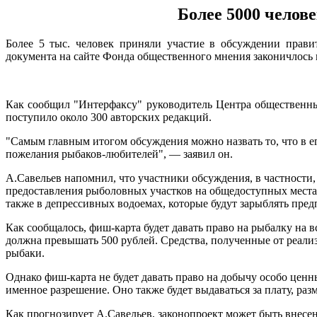
Более 5000 челов
Более 5 тыс. человек приняли участие в обсуждении прави
документа на сайте Фонда общественного мнения законичлось в
Как сообщил "Интерфаксу" руководитель Центра общественны
поступило около 300 авторских редакций.
"Самым главным итогом обсуждения можно назвать то, что в е
пожелания рыбаков-любителей", — заявил он.
А.Савельев напомнил, что участники обсуждения, в частности,
предоставления рыболовных участков на общедоступных местах
также в депрессивных водоемах, которые будут зарыблять пред
Как сообщалось, фиш-карта будет давать право на рыбалку на в
должна превышать 500 рублей. Средства, полученные от реализа
рыбаки.
Однако фиш-карта не будет давать право на добычу особо цен
именное разрешение. Оно также будет выдаваться за плату, раз
Как прогнозирует А.Савельев, законопроект может быть внесе