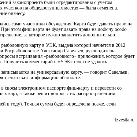
ожений законопроекта были отредактированы с учетом
х участков на общедоступных местах — была отменена.
ние бизнесу.
лись сами участники обсуждения. Карта будет давать право на
 При этом фиш-карта не будет давать права на добычу особо
зрешение, за которое нужно заплатить дополнительно.
 рыболовную карту в УЭК, выдача которой начнется в 2012
при Росрыболовстве Александр Савельев, руководитель
опросы встраивания «рыболовного» приложения, которое будет
й. Получить комментарий в «УЭК» пока не удалось.
 записывается на универсальную карту, — говорит Савельев.
ляет считывать информацию об оплате.
в своем электронном паспорте фиш-карту и перевести со
ных карт, а также решит вопрос с их распространением.
ей в году). Точная сумма будет определена позже, если
izvestia.ru