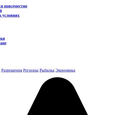
ся повсеместно
й
х условиях
лки
тане
о
Разрешения
Регионы
Рыбалка
Экономика