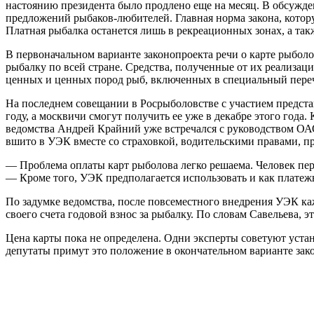
настоянию президента было продлено еще на месяц. В обсужден
предложений рыбаков-любителей. Главная норма закона, кото
Платная рыбалка останется лишь в рекреационных зонах, а такж
В первоначальном варианте законопроекта речи о карте рыболо
рыбалку по всей стране. Средства, полученные от их реализаци
ценных и ценных пород рыб, включенных в специальный перече
На последнем совещании в Росрыболовстве с участием предст
году, а москвичи смогут получить ее уже в декабре этого год
ведомства Андрей Крайний уже встречался с руководством ОА
вшито в УЭК вместе со страховкой, водительскими правами, п
— Проблема оплаты карт рыболова легко решаема. Человек пере
— Кроме того, УЭК предполагается использовать и как платеж
По задумке ведомства, после повсеместного внедрения УЭК ка
своего счета годовой взнос за рыбалку. По словам Савельева, 
Цена карты пока не определена. Одни эксперты советуют устано
депутаты примут это положение в окончательном варианте закон