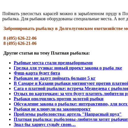
Поймать увесистых карасей можно в зарыбленном пруду в По
рыбалка. Для рыбаков оборудованы специальные места. А вот д
Забронировать рыбалку в Долголуговском охотхозяйстве м
8 (495) 626-22-06
8 (495) 626-21-06
Другие статьи на тему Платная рыбалка:
Рыбные места стали предвыборными
Грелка для тузика: новый проект закона о рыба лке
Фиш-карта будет бита
Рыбакам не дадут поймать больше 5 кг
В Самаре и Казани рыбаки митингуют против платно
Сага о платной рыбалке: встреча Медведева с рыболо
Отдых по карточкам: за что будут платить любители 
Рыбаки ополчились против золотой рыбки
Обсуждение закона о рыбалке: интерактивно, для вс
Рыбаки не клюнули на законопроект
Проблемы рыболовства: артель "Напрасный пруд"
Платная рыбалка: рыболовы-любители хотят рыбачит
Знал бы хариус судьбу свою…