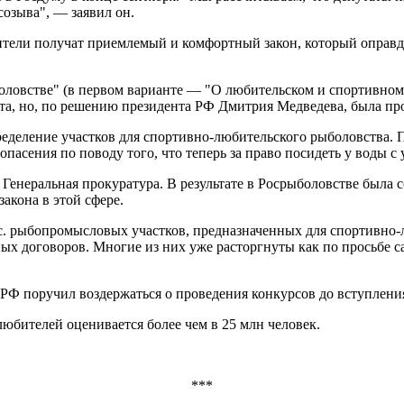
созыва", — заявил он.
бители получат приемлемый и комфортный закон, который оправд
ловстве" (в первом варианте — "О любительском и спортивном 
та, но, по решению президента РФ Дмитрия Медведева, была про
ределение участков для спортивно-любительского рыболовства. 
асения по поводу того, что теперь за право посидеть у воды с у
Генеральная прокуратура. В результате в Росрыболовстве была 
акона в этой сфере.
с. рыбопромысловых участков, предназначенных для спортивно-
х договоров. Многие из них уже расторгнуты как по просьбе сам
РФ поручил воздержаться о проведения конкурсов до вступления
любителей оценивается более чем в 25 млн человек.
***