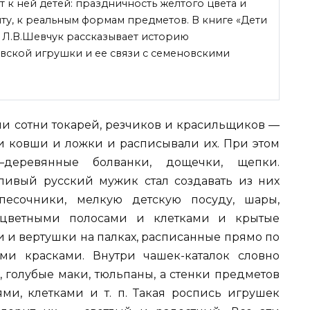
ет к ней детей: праздничность желтого цвета и
ту, к реальным формам предметов. В книге «Дети
 Л.В.Шевчук рассказывает историю
евской игрушки
и ее связи с семеновскими
али сотни токарей, резчиков и красильщиков —
и ковши и ложки и расписывали их. При этом
а—деревянные болванки, дощечки, щепки.
ливый русский мужик стал создавать из них
есочники, мелкую детскую посуду, шары,
 цветными полосами и клетками и крытые
и и вертушки на палках, расписанные прямо по
и красками. Внутри чашек-каталок словно
 голубые маки, тюльпаны, а стенки предметов
ми, клетками и т. п. Такая роспись игрушек