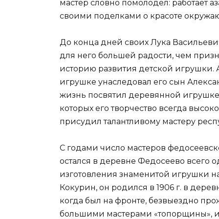
мастер словно помолодел: работает аз
своими поделками о красоте окружаю
До конца дней своих Лука Васильевич
для него большей радости, чем призн
историю развития детской игрушки. А
игрушке унаследовал его сын Алексан
жизнь посвятил деревянной игрушке.
которых его творчество всегда высок
присудил талантливому мастеру рес
С годами число мастеров федосеевск
остался в деревне Федосеево всего 
изготовления знаменитой игрушки н
Кокурин, он родился в 1906 г. в дерев
когда был на фронте, безвыездно про
большими мастерами «топорщины», ил