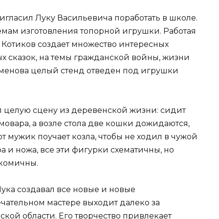
ригласил Луку Васильевича поработать в школе.
иемам изготовления топорной игрушки. Работая
В. Котиков создает множество интересных
х сказок, на темы гражданской войны, жизни
еменова целый стенд отведен под игрушки
 целую сцену из деревенской жизни: сидит
амовара, а возле стола две кошки дожидаются,
т мужик поучает козла, чтобы не ходил в чужой
 и ножа, все эти фигурки схематичны, но
 комичны.
ука создавал все новые и новые
ечательном мастере выходит далеко за
кой области. Его творчество привлекает