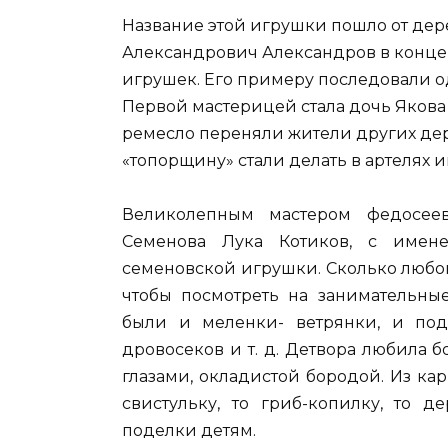
Название этой игрушки пошло от дер
Александрович Александров в конце X
игрушек. Его примеру последовали о
Первой мастерицей стала дочь Яков
ремесло переняли жители других дер
«топорщину» стали делать в артелях и
Великолепным мастером федосее
Семенова Лука Котиков, с имене
семеновской игрушки. Сколько любо
чтобы посмотреть на занимательны
были и меленки- ветрянки, и под
дровосеков и т. д. Детвора любила 
глазами, окладистой бородой. Из ка
свистульку, то гриб-копилку, то 
поделки детям.