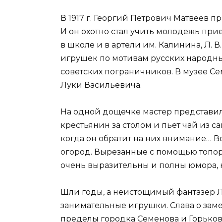
В 1917 г. Георгий Петрович Матвеев п
И он охотно стал учить молодежь пр
в школе и в артели им. Калинина, Л. 
игрушек по мотивам русских народны
советских пограничников. В музее С
Луки Васильевича.
На одной дощечке мастер представил
крестьянин за столом и пьет чай из с
когда он обратит на них внимание… Во
огород. Вырезанные с помощью топора
очень выразительны и полны юмора,
Шли годы, а неистощимый фантазер Л
занимательные игрушки. Слава о зам
пределы городка Семенова и Горьковс