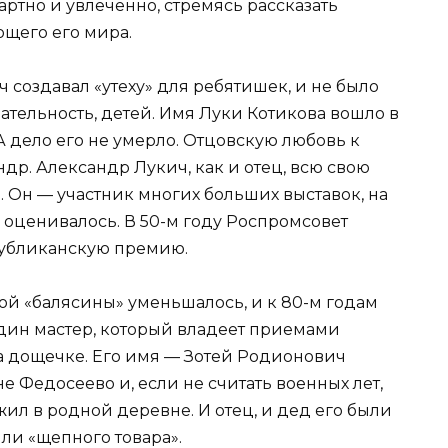
артно и увлеченно, стремясь рассказать
щего его мира.
 создавал «утеху» для ребятишек, и не было
ательность, детей. Имя Луки Котикова вошло в
 дело его не умерло. Отцовскую любовь к
др. Александр Лукич, как и отец, всю свою
 Он — участник многих больших выставок, на
о оценивалось. В 50-м году Роспромсовет
публиканскую премию.
ой «балясины» уменьшалось, и к 80-м годам
один мастер, который владеет приемами
а дощечке. Его имя — Зотей Родионович
не Федосеево и, если не считать военных лет,
жил в родной деревне. И отец, и дед его были
и «щепного товара».