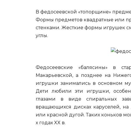
В федосеевской «топорщине» предмет
Формы предметов квадратные или п
стенками. Жесткие формы игрушек с
углы.
Федосеевские «балясины» в ста
Макарьевской, а позднее на Нижег
игрушки занимались в основном му
Дети любили эти игрушки, особен
глазами в виде спиральных зави
вращающихся дисках каруселей, на 
или красной дугой. Таких коньков мож
х годах XX в.