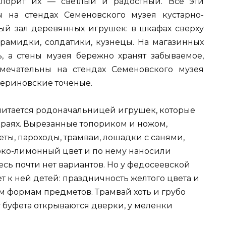
олорит их — светлый и радостный. Все эти
 на стендах Семеновского музея кустарно-
ый зал деревянных игрушек: в шкафах сверху
ирамидки, солдатики, кузнецы. На магазинных
, а стены музея бережно хранят забываемое,
мечательны на стендах Семеновского музея
ериновские точеные.
читается родоначальницей игрушек, которые
краях. Вырезанные топориком и ножом,
еты, пароходы, трамваи, лошадки с санями,
ко-лимонный цвет и по нему наносили
есь почти нет вариантов. Но у федосеевской
ет к ней детей: праздничность желтого цвета и
м формам предметов. Трамвай хоть и грубо
 у буфета открываются дверки, у меленки