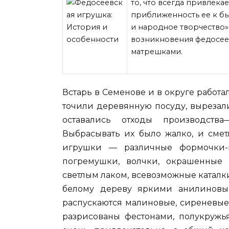
то, что всегда привлека
приближенность ее к бы
и народное творчество»
возникновения федосе
матрешками.
Встарь в Семенове и в округе работ
точили деревянную посуду, вырезал
оставались отходы производств
Выбрасывать их было жалко, и смет
игрушки — различные формочки-п
погремушки, волчки, окрашенные
светлым лаком, всевозможные каталк
белому дереву яркими анилиновым
распускаются малиновые, сиреневые,
разрисованы фестонами, полукружья