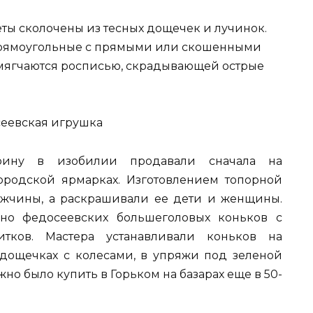
ы сколочены из тесных дощечек и лучинок.
рямоугольные с прямыми или скошенными
мягчаются росписью, скрадывающей острые
рину в изобилии продавали сначала на
ородской ярмарках. Изготовлением топорной
жчины, а раскрашивали ее дети и женщины.
но федосеевских большеголовых коньков с
тков. Мастера устанавливали коньков на
дощечках с колесами, в упряжи под зеленой
но было купить в Горьком на базарах еще в 50-