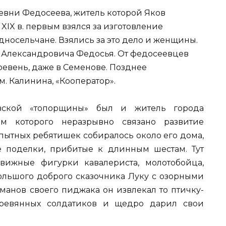
евни Федосеева, житель которой Яков
IX в. первым взялся за изготовление
дносельчане. Взялись за это дело и женщины.
а Александровича Федосья. От федосеевцев
евень, даже в Семенове. Позднее
м. Калинина, «Кооператор».
вской «топорщины» был и житель города
м которого неразрывно связано развитие
пытных ребятишек собиралось около его дома,
е поделки, прибитые к длинным шестам. Тут
вижные фигурки кавалериста, молотобойца,
большого доброго сказочника Луку с озорными
рманов своего пиджака он извлекал то птичку-
деревянных солдатиков и щедро дарил свои