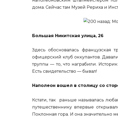
наполеоновским шталмейстером Коле
дома. Сейчас там Музей Рериха и Инс
Большая Никитская улица, 26
Здесь обосновалась французская т
офицерский клуб оккупантов. Давали
труппы — то, что награбили. Истори
Есть свидетельство — бывал!
Наполеон вошел в столицу со сто
Кстати, так раньше называлась любая
путешественнику впервые открывалс
Поклонная гора. И она значительно 