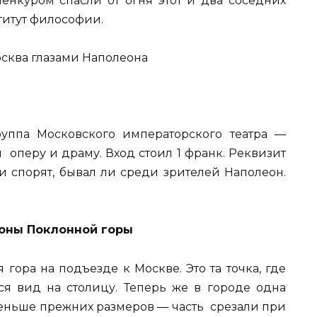
нкуром спасли от огня этот и два соседних
титут философии.
руппа Московского императорского театра —
 оперу и драму. Вход стоил 1 франк. Реквизит
ки спорят, бывал ли среди зрителей Наполеон.
роны Поклонной горы
 гора на подъезде к Москве. Это та точка, где
я вид на столицу. Теперь же в городе одна
меньше прежних размеров — часть срезали при