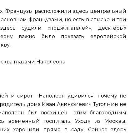
ых. Французы расположили здесь центральный
основном французами, но есть в списке и три
здесь судили «поджигателей», десятерых
леону важно было показать европейской
кву.
ей и сирот. Наполеон удивился: почему не
порядитель дома Иван Акинфиевич Тутолмин не
. Наполеон был восхищен этим благородным
сь временный госпиталь. Уходя из Москвы,
ших хоронили прямо в саду. Сейчас здесь