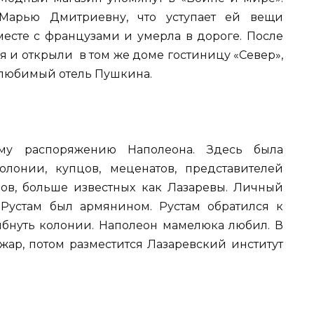
Марью Дмитриевну, что уступает ей вещи
месте с французами и умерла в дороге. После
я и открыли в том же доме гостиницу «Север»,
любимый отель Пушкина.
у распоряжению Наполеона. Здесь была
лонии, купцов, меценатов, представителей
нов, больше известных как Лазаревы. Личный
Рустам был армянином. Рустам обратился к
ибнуть колонии. Наполеон мамелюка любил. В
ар, потом разместится Лазаревский институт