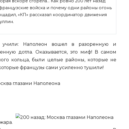
орая вскоре сгорела… Как ровно 200 лет назад
французские войска и почему одни районы огонь
пощадил, «КП» рассказал координатор движения
уллин.
учили: Наполеон вошел в разоренную и
енную дотла. Оказывается, это миф! В самом
ного кольца, были целые районы, которые не
 которые французы сами усиленно тушили!
жара.