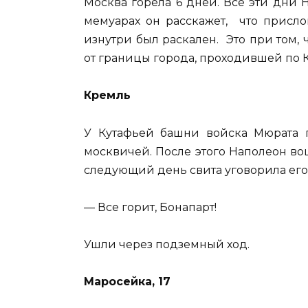
Москва горела 6 дней. Все эти дни 
мемуарах он расскажет, что присло
изнутри был раскален. Это при том,
от границы города, проходившей по К
Кремль
У Кутафьей башни войска Мюрата 
москвичей. После этого Наполеон во
следующий день свита уговорила его
— Все горит, Бонапарт!
Ушли через подземный ход.
Маросейка, 17