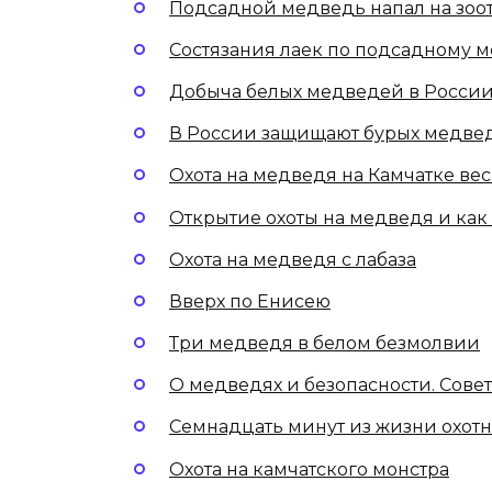
Подсадной медведь напал на зоо
Состязания лаек по подсадному м
Добыча белых медведей в Росси
В России защищают бурых медвед
Охота на медведя на Камчатке ве
Открытие охоты на медведя и как
Охота на медведя с лабаза
Вверх по Енисею
Три медведя в белом безмолвии
О медведях и безопасности. Сове
Семнадцать минут из жизни охот
Охота на камчатского монстра