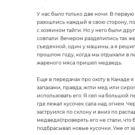
У нас было только две ночи. В перву
разошлись каждый в свою сторону, по
с хозяином тайги. Но у него были др
совпали. Вечером разделились так же
съеденной, один у машины, а я реши
прошлом году, когда мы отдыхали в ле
жареного мяса пришел медведь.
Еще в передачах про охоту в Канаде 
запахами, правда, жгли мед или сироп
использовать его. Я сел на большой п
где лежал кусочек сала над огнем. Ч
заструился по склону и вниз по распа
медведя(проверять его не стали, что б
подбрасывал новые кусочки. Уже от за