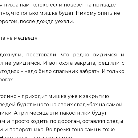
 них, а нам только если повезет на приваде
тно, что только мишка будет. Никому опять не
орогой, после дождя уехали.
дохнули, посетовали, что редко видимся и
и не увидимся. И вот охота закрыта, решили с
годьях – надо было спальник забрать. И только
огах.
стоянно – приходит мишка уже к закрытию
дведей будет много на своих свадьбах на самой
ники. А три месяца эти пакостники будут
м и просто ходить по дорогам, оставляя следы
и и папоротника. Во время гона самцы тоже
Надо ходить по лесу шумно.