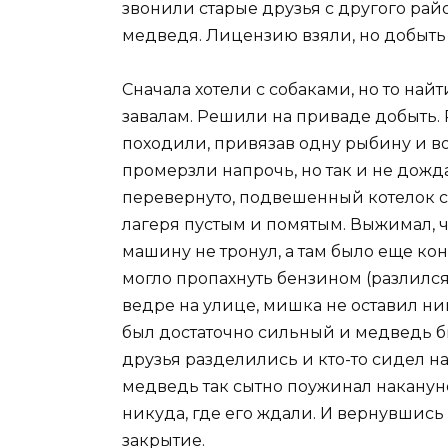
звонили старые друзья с другого рай
медведя. Лицензию взяли, но добыть 
Сначала хотели с собаками, но то найт
завалам. Решили на приваде добыть.
походили, привязав одну рыбину и во
промерзли напрочь, но так и не дожд
перевернуто, подвешенный котелок с 
лагеря пустым и помятым. Выжимал, чт
машину не тронул, а там было еще конс
могло пропахнуть бензином (разлился
ведре на улице, мишка не оставил н
был достаточно сильный и медведь б
друзья разделились и кто-то сидел на
медведь так сытно поужинал накануне
никуда, где его ждали. И вернувшись
закрытие.