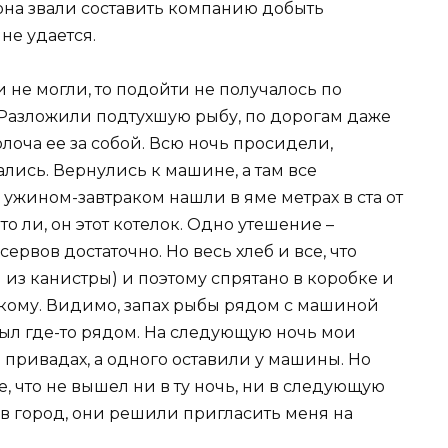
она звали составить компанию добыть
не удается.
и не могли, то подойти не получалось по
 Разложили подтухшую рыбу, по дорогам даже
лоча ее за собой. Всю ночь просидели,
ались. Вернулись к машине, а там все
ужином-завтраком нашли в яме метрах в ста от
о ли, он этот котелок. Одно утешение –
ервов достаточно. Но весь хлеб и все, что
 из канистры) и поэтому спрятано в коробке и
икому. Видимо, запах рыбы рядом с машиной
ыл где-то рядом. На следующую ночь мои
 привадах, а одного оставили у машины. Но
, что не вышел ни в ту ночь, ни в следующую
 в город, они решили пригласить меня на