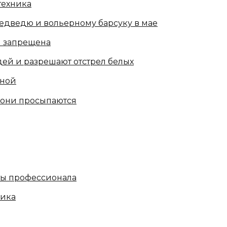
техника
едведю и вольерному барсуку в мае
и запрещена
ей и разрешают отстрел белых
сной
 они просыпаются
ты профессионала
ника