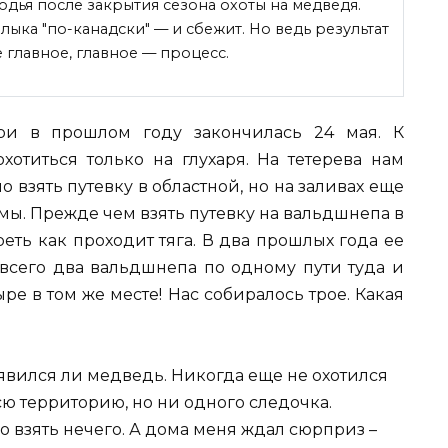
годья после закрытия сезона охоты на медведя.
ыка "по-канадски" — и сбежит. Но ведь результат
 главное, главное — процесс.
ри в прошлом году закончилась 24 мая. К
хотиться только на глухаря. На тетерева нам
 взять путевку в областной, но на заливах еще
имы. Прежде чем взять путевку на вальдшнепа в
еть как проходит тяга. В два прошлых года ее
 всего два вальдшнепа по одному пути туда и
ыре в том же месте! Нас собиралось трое. Какая
явился ли медведь. Никогда еще не охотился
сю территорию, но ни одного следочка.
о взять нечего. А дома меня ждал сюрприз –