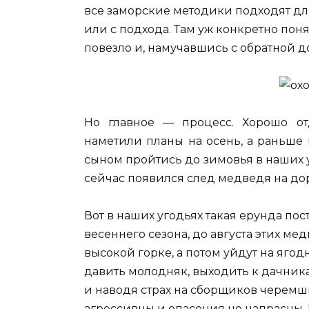
все заморские методики подходят для
или с подхода. Там уж конкретно поня
повезло и, намучавшись с обратной д
Но главное — процесс. Хорошо от
наметили планы на осень, а раньше 
сыном пройтись до зимовья в наших у
сейчас появился след медведя на дор
Вот в наших угодьях такая ерунда по
весеннего сезона, до августа этих ме
высокой горке, а потом уйдут на ягод
давить молодняк, выходить к дачника
и наводя страх на сборщиков черемш
агрессивны и опасения не напрасны. 