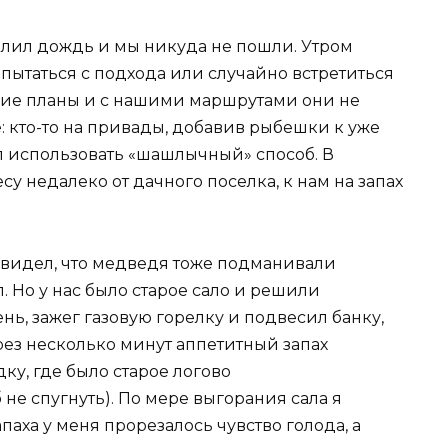
ю лил дождь и мы никуда не пошли. Утром
пытаться с подхода или случайно встретиться
угие планы и с нашими маршрутами они не
: кто-то на привады, добавив рыбешки к уже
л использовать «шашлычный» способ. В
су недалеко от дачного поселка, к нам на запах
я видел, что медведя тоже подманивали
. Но у нас было старое сало и решили
ень, зажег газовую горелку и подвесил банку,
ерез несколько минут аппетитный запах
дку, где было старое логово
 не спугнуть). По мере выгорания сала я
паха у меня прорезалось чувство голода, а