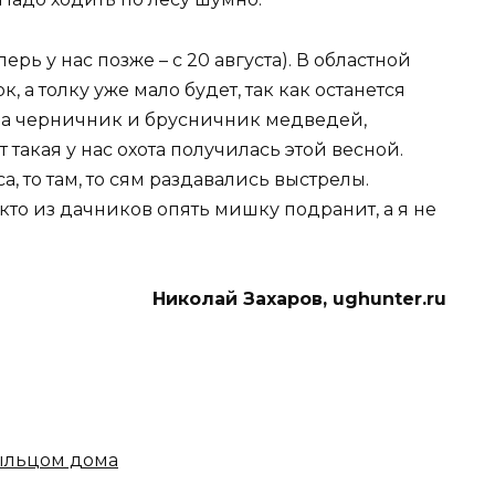
ерь у нас позже – с 20 августа). В областной
, а толку уже мало будет, так как останется
 на черничник и брусничник медведей,
такая у нас охота получилась этой весной.
, то там, то сям раздавались выстрелы.
 кто из дачников опять мишку подранит, а я не
Николай Захаров, ughunter.ru
ыльцом дома