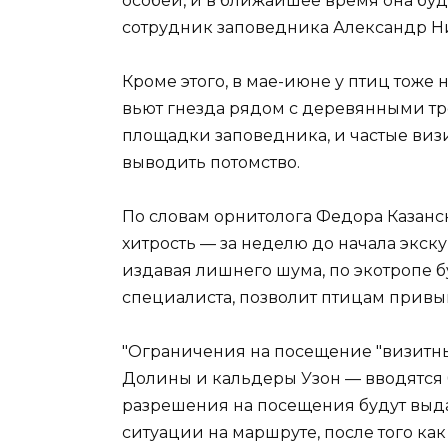
особей, и в ближайшее время она буд
сотрудник заповедника Александр Н
Кроме этого, в мае-июне у птиц тоже
вьют гнезда рядом с деревянными тр
площадки заповедника, и частые виз
выводить потомство.
По словам орнитолога Федора Казанс
хитрость — за неделю до начала экску
издавая лишнего шума, по экотропе б
специалиста, позволит птицам привы
"Ограничения на посещение "визитны
Долины и кальдеры Узон — вводятся бо
разрешения на посещения будут выда
ситуации на маршруте, после того ка