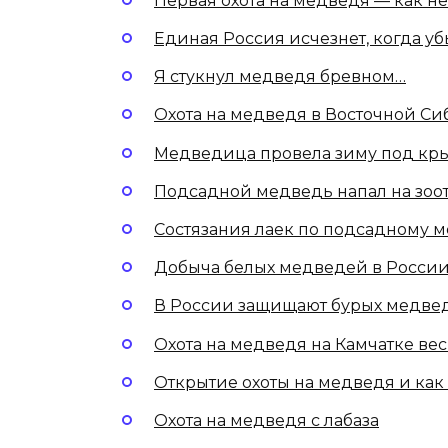
Первая охота на медведя — как н
Единая Россия исчезнет, когда у
Я стукнул медведя бревном…
Охота на медведя в Восточной С
Медведица провела зиму под кр
Подсадной медведь напал на зоо
Состязания лаек по подсадному м
Добыча белых медведей в Росси
В России защищают бурых медвед
Охота на медведя на Камчатке ве
Открытие охоты на медведя и как
Охота на медведя с лабаза