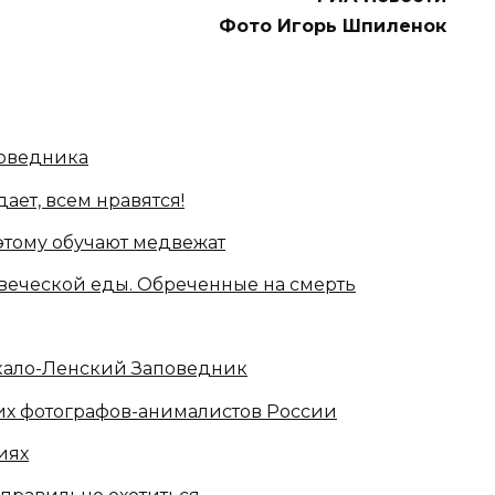
Фото Игорь Шпиленок
оведника
ет, всем нравятся!
этому обучают медвежат
веческой еды. Обреченные на смерть
кало-Ленский Заповедник
их фотографов-анималистов России
иях