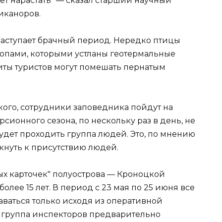
ет нарастать" — сказал старший научный
иканоров.
 наступает брачный период. Нередко птицы
опами, которыми устланы геотермальные
иты туристов могут помешать пернатым
кого, сотрудники заповедника пойдут на
рсионного сезона, по нескольку раз в день, не
удет проходить группа людей. Это, по мнению
кнуть к присутствию людей.
х карточек" полуострова — Кроноцкой
лее 15 лет. В период с 23 мая по 25 июня все
ваться только исходя из оперативной
к группа инспекторов предварительно