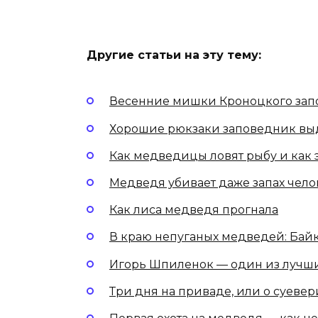
Другие статьи на эту тему:
Весенние мишки Кроноцкого зап
Хорошие рюкзаки заповедник выда
Как медведицы ловят рыбу и как 
Медведя убивает даже запах чело
Как лиса медведя прогнала
В краю непуганых медведей: Бай
Игорь Шпиленок — один из лучш
Три дня на приваде, или о суевер