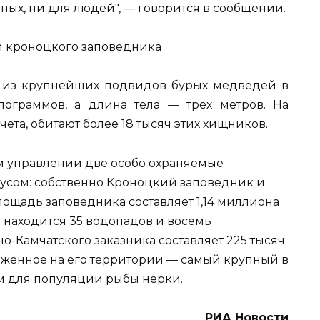
тных, ни для людей", — говорится в сообщении.
 из крупнейших подвидов бурых медведей в
лограммов, а длина тела — трех метров. На
ета, обитают более 18 тысяч этих хищников.
м управлении две особо охраняемые
усом: собственно Кроноцкий заповедник и
ощадь заповедника составляет 1,14 миллиона
 находится 35 водопадов и восемь
-Камчатского заказника составляет 225 тысяч
ложенное на его территории — самый крупный в
м для популяции рыбы нерки.
РИА Новости