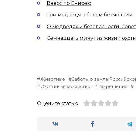
Вверх по Енисею
Три медведя в белом безмолвии
О медведях и безопасности. Сове
Семнадцать минут из жизни охот
Животные
Заботы о земле Российско
Охотничье хозяйство
Разрешения
Оцените статью