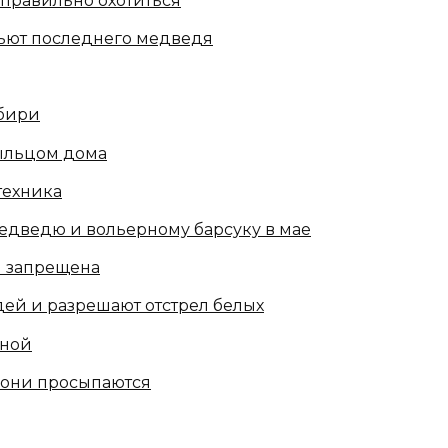
еправильно охотиться
бьют последнего медведя
ибири
ыльцом дома
техника
едведю и вольерному барсуку в мае
и запрещена
ей и разрешают отстрел белых
сной
 они просыпаются