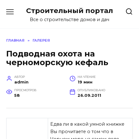
Перейти
Строительный портал
к
содержанию
Все о строительстве домов и дач
ГЛАВНАЯ
»
ГАЛЕРЕЯ
Подводная охота на
черноморскую кефаль
АВТОР
НА ЧТЕНИЕ
admin
19 мин
ПРОСМОТРОВ
ОПУБЛИКОВАНО
58
26.09.2011
Едва ли в какой умной книжке
Вы прочитаете о том что в
Черном море на самом деле