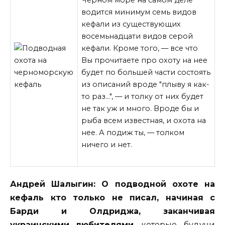
водится минимум семь видов
кефали из существующих
восемьнадцати видов серой
кефали. Кроме того, — все что
Вы прочитаете про охоту на нее
будет по большей части состоять
из описаний вроде "плыву я как-
то раз…",
— и толку от них будет
не так уж и много. Вроде бы и
рыба всем известная, и охота на
нее. А подиж ты, — толком
ничего и нет.
Андрей Шалыгин: О подводной охоте на
кефаль кто только не писал, начиная с
Барди и Олдриджа, заканчивая
украинскими любителями
, которые, будучи